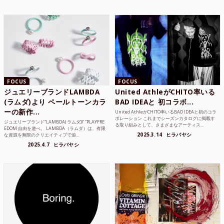
FOCUS
FOCUS
ジュエリーブランドLAMBDA
United AthleがCHITO率いる
(ラムダ)より ペールトーンカラ
BAD IDEAと 初コラボ...
ーの新作...
United AthleがCHITO率いるBAD IDEAと初のコラ
ボレーション これまでシーズンカタログに掲載す
ジュエリーブランド“LAMBDA( ラムダ))” “PLAYFRE
る取り組みとして、さまざまなアーティス...
EDOM 自由を遊べ。 LAMBDA（ラムダ）は、有限
2025.3.14
ヒラバヤシ
な資源を無限のクリエイティブで追...
2025.4.7
ヒラバヤシ