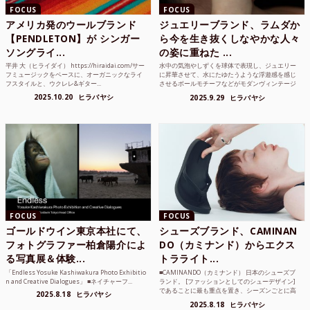
FOCUS
FOCUS
アメリカ発のウールブランド
ジュエリーブランド、ラムダか
【PENDLETON】が シンガー
ら今を生き抜くしなやかな人々
ソングライ...
の姿に重ねた ...
平井 大（ヒライダイ） https://hiraidai.com/サー
水中の気泡やしずくを球体で表現し、ジュエリー
フミュージックをベースに、オーガニックなライ
に昇華させて、水にたゆたうような浮遊感を感じ
フスタイルと、ウクレレ&ギター...
させるボールモチーフなどがモダンヴィンテージ
のような雰囲気も感じ...
2025.10.20
ヒラバヤシ
2025.9.29
ヒラバヤシ
FOCUS
FOCUS
ゴールドウイン東京本社にて、
シューズブランド、CAMINAN
フォトグラファー柏倉陽介によ
DO（カミナンド）からエクス
る写真展＆体験...
トラライト...
「Endless Yosuke Kashiwakura Photo Exhibitio
■CAMINANDO（カミナンド） 日本のシューズブ
n and Creative Dialogues」 ■ネイチャーフ...
ランド。 [ファッションとしてのシューデザイン]
であることに最も重点を置き、シーズンごとに高
2025.8.18
ヒラバヤシ
品質な素...
2025.8.18
ヒラバヤシ