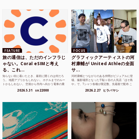
FEATURE
FOCUS
旅の通信は、ただのインフラじ
グラフィックアーティストの河
ゃない。Coral eSIMと考え
村康輔が United Athleの全面
る、これ...
サ...
知らない街に着いたとき、最初に開くのは何だろ
河村康輔とつながりのある仲間がビジュアルに登
う。 地図アプリかもしれない。 ホテルまでのルー
場。撮影場所となった千駄ヶ谷の人気店「ほそ島
トかもしれない。 空港から市内へ向かう電車の乗
や」で、Tシャツ各種が限定数、先着順で配布 こ
り方かもしれな...
れまでUnited...
2026.5.31
sn22000
2026.2.27
ヒラバヤシ