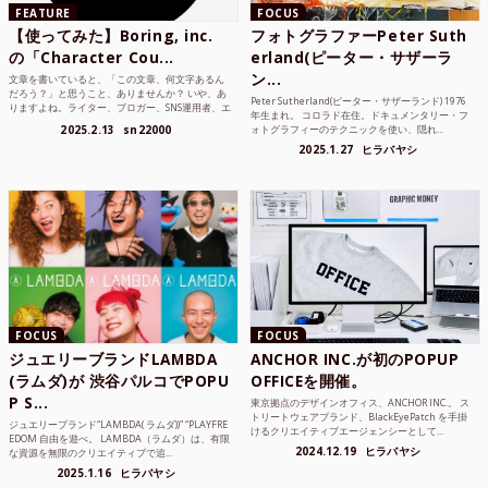
FEATURE
FOCUS
【使ってみた】Boring, inc.
フォトグラファーPeter Suth
の「Character Cou...
erland(ピーター・サザーラ
ン...
文章を書いていると、「この文章、何文字あるん
だろう？」と思うこと、ありませんか？ いや、あ
Peter Sutherland(ピーター・サザーランド) 1976
りますよね。ライター、ブロガー、SNS運用者、エ
年生まれ。 コロラド在住。ドキュメンタリー・フ
ンジニア、学生...
2025.2.13
sn22000
ォトグラフィーのテクニックを使い、隠れ...
2025.1.27
ヒラバヤシ
FOCUS
FOCUS
ジュエリーブランドLAMBDA
ANCHOR INC.が初のPOPUP
(ラムダ)が 渋谷パルコでPOPU
OFFICEを開催。
P S...
東京拠点のデザインオフィス、ANCHOR INC.。 ス
トリートウェアブランド、BlackEyePatch を手掛
ジュエリーブランド“LAMBDA( ラムダ))” “PLAYFRE
けるクリエイティブエージェンシーとして...
EDOM 自由を遊べ。 LAMBDA（ラムダ）は、有限
2024.12.19
ヒラバヤシ
な資源を無限のクリエイティブで追...
2025.1.16
ヒラバヤシ