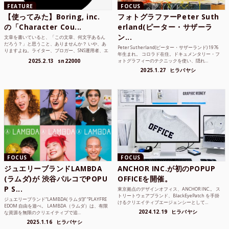
FEATURE
FOCUS
【使ってみた】Boring, inc.
フォトグラファーPeter Suth
の「Character Cou...
erland(ピーター・サザーラ
ン...
文章を書いていると、「この文章、何文字あるん
だろう？」と思うこと、ありませんか？ いや、あ
Peter Sutherland(ピーター・サザーランド) 1976
りますよね。ライター、ブロガー、SNS運用者、エ
年生まれ。 コロラド在住。ドキュメンタリー・フ
ンジニア、学生...
2025.2.13
sn22000
ォトグラフィーのテクニックを使い、隠れ...
2025.1.27
ヒラバヤシ
FOCUS
FOCUS
ジュエリーブランドLAMBDA
ANCHOR INC.が初のPOPUP
(ラムダ)が 渋谷パルコでPOPU
OFFICEを開催。
P S...
東京拠点のデザインオフィス、ANCHOR INC.。 ス
トリートウェアブランド、BlackEyePatch を手掛
ジュエリーブランド“LAMBDA( ラムダ))” “PLAYFRE
けるクリエイティブエージェンシーとして...
EDOM 自由を遊べ。 LAMBDA（ラムダ）は、有限
2024.12.19
ヒラバヤシ
な資源を無限のクリエイティブで追...
2025.1.16
ヒラバヤシ