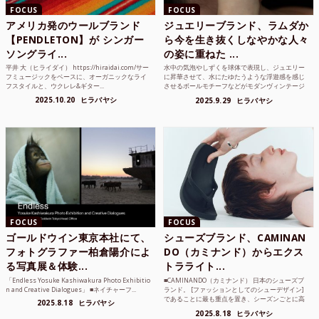
FOCUS
FOCUS
アメリカ発のウールブランド
ジュエリーブランド、ラムダか
【PENDLETON】が シンガー
ら今を生き抜くしなやかな人々
ソングライ...
の姿に重ねた ...
平井 大（ヒライダイ） https://hiraidai.com/サー
水中の気泡やしずくを球体で表現し、ジュエリー
フミュージックをベースに、オーガニックなライ
に昇華させて、水にたゆたうような浮遊感を感じ
フスタイルと、ウクレレ&ギター...
させるボールモチーフなどがモダンヴィンテージ
のような雰囲気も感じ...
2025.10.20
ヒラバヤシ
2025.9.29
ヒラバヤシ
FOCUS
FOCUS
ゴールドウイン東京本社にて、
シューズブランド、CAMINAN
フォトグラファー柏倉陽介によ
DO（カミナンド）からエクス
る写真展＆体験...
トラライト...
「Endless Yosuke Kashiwakura Photo Exhibitio
■CAMINANDO（カミナンド） 日本のシューズブ
n and Creative Dialogues」 ■ネイチャーフ...
ランド。 [ファッションとしてのシューデザイン]
であることに最も重点を置き、シーズンごとに高
2025.8.18
ヒラバヤシ
品質な素...
2025.8.18
ヒラバヤシ