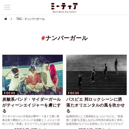
TAG : ナンバーガール
#
ナンバーガール
FOCUS
FOCUS
炭酸系バンド・サイダーガール
パスピエ 邦ロックシーンに洒
がティーンエイジャーを虜にす
落たオリエンタルの風を吹かせ
る
る
サイダーガールに中高生が夢中！？淡くて儚い青
結成8年目にして新体制となったパスピエ。“音楽
春を歌う爽快ロックバンドを紐解く！ メジャー3r
第一主義”を主張しながら10年目の扉を叩く 昨年、
dシングル『約束』をリリースしたばかりの3人組
結成当初からドラムを担当していたオリジナルメ
バンドサイダー...
ンバーのやお...