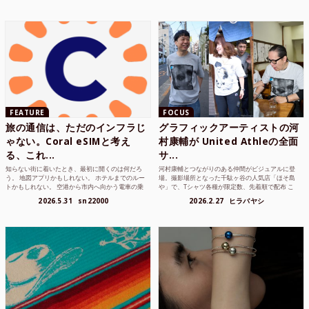
FEATURE
FOCUS
旅の通信は、ただのインフラじ
グラフィックアーティストの河
ゃない。Coral eSIMと考え
村康輔が United Athleの全面
る、これ...
サ...
知らない街に着いたとき、最初に開くのは何だろ
河村康輔とつながりのある仲間がビジュアルに登
う。 地図アプリかもしれない。 ホテルまでのルー
場。撮影場所となった千駄ヶ谷の人気店「ほそ島
トかもしれない。 空港から市内へ向かう電車の乗
や」で、Tシャツ各種が限定数、先着順で配布 こ
り方かもしれな...
れまでUnited...
2026.5.31
sn22000
2026.2.27
ヒラバヤシ