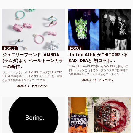
FOCUS
FOCUS
ジュエリーブランドLAMBDA
United AthleがCHITO率いる
(ラムダ)より ペールトーンカラ
BAD IDEAと 初コラボ...
ーの新作...
United AthleがCHITO率いるBAD IDEAと初のコラ
ボレーション これまでシーズンカタログに掲載す
ジュエリーブランド“LAMBDA( ラムダ))” “PLAYFRE
る取り組みとして、さまざまなアーティス...
EDOM 自由を遊べ。 LAMBDA（ラムダ）は、有限
2025.3.14
ヒラバヤシ
な資源を無限のクリエイティブで追...
2025.4.7
ヒラバヤシ