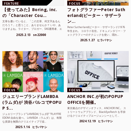
FEATURE
FOCUS
【使ってみた】Boring, inc.
フォトグラファーPeter Suth
の「Character Cou...
erland(ピーター・サザーラ
ン...
文章を書いていると、「この文章、何文字あるん
だろう？」と思うこと、ありませんか？ いや、あ
Peter Sutherland(ピーター・サザーランド) 1976
りますよね。ライター、ブロガー、SNS運用者、エ
年生まれ。 コロラド在住。ドキュメンタリー・フ
ンジニア、学生...
2025.2.13
sn22000
ォトグラフィーのテクニックを使い、隠れ...
2025.1.27
ヒラバヤシ
FOCUS
FOCUS
ジュエリーブランドLAMBDA
ANCHOR INC.が初のPOPUP
(ラムダ)が 渋谷パルコでPOPU
OFFICEを開催。
P S...
東京拠点のデザインオフィス、ANCHOR INC.。 ス
トリートウェアブランド、BlackEyePatch を手掛
ジュエリーブランド“LAMBDA( ラムダ))” “PLAYFRE
けるクリエイティブエージェンシーとして...
EDOM 自由を遊べ。 LAMBDA（ラムダ）は、有限
2024.12.19
ヒラバヤシ
な資源を無限のクリエイティブで追...
2025.1.16
ヒラバヤシ