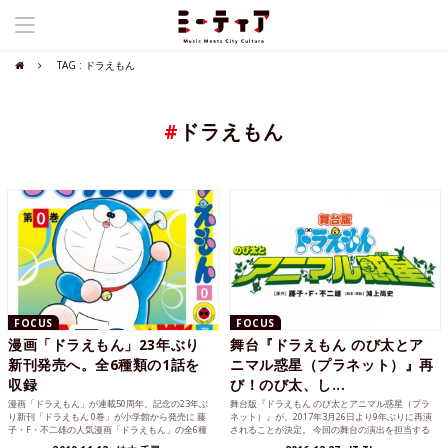
TAG : ドラえもん
#
ドラえもん
FOCUS
FOCUS
漫画「ドラえもん」23年ぶり
舞台『ドラえもん のび太とア
新刊発売へ。全6種類の1話を
ニマル惑星（プラネット）』再
収録
び！のび太、し...
漫画「ドラえもん」が連載50周年。記念の23年ぶ
舞台版『ドラえもん のび太とアニマル惑星（プラ
り新刊「ドラえもん 0巻」が小学館から発売に 藤
ネット）』が、2017年3月26日より9年ぶりに再演
子・F・不二雄の人気漫画「ドラえもん」の全6種
されることが決定。 今回の舞台の演出を担当する
類の第1話...
のは、9年前と同じく鴻上尚史が担当する。 気に