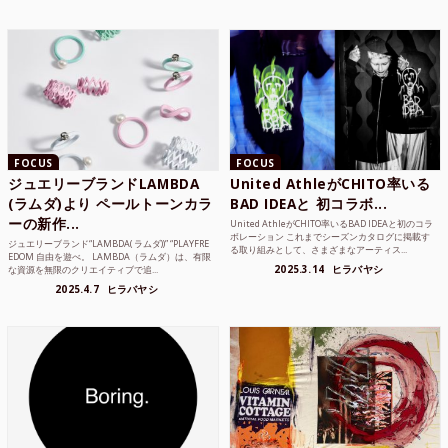
FOCUS
FOCUS
ジュエリーブランドLAMBDA
United AthleがCHITO率いる
(ラムダ)より ペールトーンカラ
BAD IDEAと 初コラボ...
ーの新作...
United AthleがCHITO率いるBAD IDEAと初のコラ
ボレーション これまでシーズンカタログに掲載す
ジュエリーブランド“LAMBDA( ラムダ))” “PLAYFRE
る取り組みとして、さまざまなアーティス...
EDOM 自由を遊べ。 LAMBDA（ラムダ）は、有限
2025.3.14
ヒラバヤシ
な資源を無限のクリエイティブで追...
2025.4.7
ヒラバヤシ