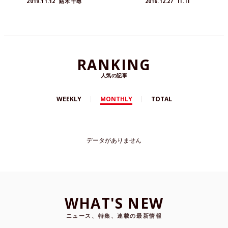
2019.11.12
結木 千尋
2016.12.27
IT.TI
なるキャスト陣だが、永遠の小学5年生のび太役に
はミュージカル『テニスの王子様』や同じく人気
舞台『弱虫ペダル』、ミュージカル『刀剣乱舞』
など数々のヒット舞台やミュージカル作品で活躍
する小越勇輝に決定!
RANKING
人気の記事
WEEKLY
MONTHLY
TOTAL
データがありません
WHAT'S NEW
ニュース、特集、連載の最新情報