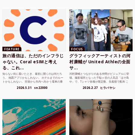
FEATURE
FOCUS
旅の通信は、ただのインフラじ
グラフィックアーティストの河
ゃない。Coral eSIMと考え
村康輔が United Athleの全面
る、これ...
サ...
知らない街に着いたとき、最初に開くのは何だろ
河村康輔とつながりのある仲間がビジュアルに登
う。 地図アプリかもしれない。 ホテルまでのルー
場。撮影場所となった千駄ヶ谷の人気店「ほそ島
トかもしれない。 空港から市内へ向かう電車の乗
や」で、Tシャツ各種が限定数、先着順で配布 こ
り方かもしれな...
れまでUnited...
2026.5.31
sn22000
2026.2.27
ヒラバヤシ