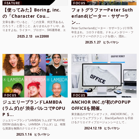
FEATURE
FOCUS
【使ってみた】Boring, inc.
フォトグラファーPeter Suth
の「Character Cou...
erland(ピーター・サザーラ
ン...
文章を書いていると、「この文章、何文字あるん
だろう？」と思うこと、ありませんか？ いや、あ
Peter Sutherland(ピーター・サザーランド) 1976
りますよね。ライター、ブロガー、SNS運用者、エ
年生まれ。 コロラド在住。ドキュメンタリー・フ
ンジニア、学生...
2025.2.13
sn22000
ォトグラフィーのテクニックを使い、隠れ...
2025.1.27
ヒラバヤシ
FOCUS
FOCUS
ジュエリーブランドLAMBDA
ANCHOR INC.が初のPOPUP
(ラムダ)が 渋谷パルコでPOPU
OFFICEを開催。
P S...
東京拠点のデザインオフィス、ANCHOR INC.。 ス
トリートウェアブランド、BlackEyePatch を手掛
ジュエリーブランド“LAMBDA( ラムダ))” “PLAYFRE
けるクリエイティブエージェンシーとして...
EDOM 自由を遊べ。 LAMBDA（ラムダ）は、有限
2024.12.19
ヒラバヤシ
な資源を無限のクリエイティブで追...
2025.1.16
ヒラバヤシ