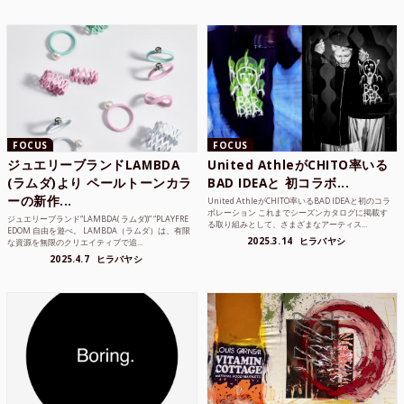
FOCUS
FOCUS
ジュエリーブランドLAMBDA
United AthleがCHITO率いる
(ラムダ)より ペールトーンカラ
BAD IDEAと 初コラボ...
ーの新作...
United AthleがCHITO率いるBAD IDEAと初のコラ
ボレーション これまでシーズンカタログに掲載す
ジュエリーブランド“LAMBDA( ラムダ))” “PLAYFRE
る取り組みとして、さまざまなアーティス...
EDOM 自由を遊べ。 LAMBDA（ラムダ）は、有限
2025.3.14
ヒラバヤシ
な資源を無限のクリエイティブで追...
2025.4.7
ヒラバヤシ