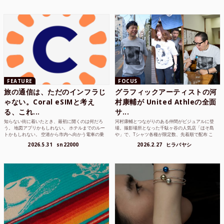
FEATURE
FOCUS
旅の通信は、ただのインフラじ
グラフィックアーティストの河
ゃない。Coral eSIMと考え
村康輔が United Athleの全面
る、これ...
サ...
知らない街に着いたとき、最初に開くのは何だろ
河村康輔とつながりのある仲間がビジュアルに登
う。 地図アプリかもしれない。 ホテルまでのルー
場。撮影場所となった千駄ヶ谷の人気店「ほそ島
トかもしれない。 空港から市内へ向かう電車の乗
や」で、Tシャツ各種が限定数、先着順で配布 こ
り方かもしれな...
れまでUnited...
2026.5.31
sn22000
2026.2.27
ヒラバヤシ