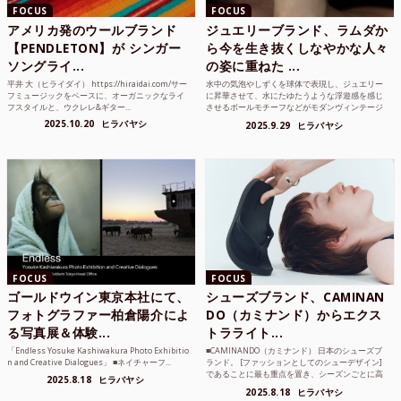
FOCUS
FOCUS
アメリカ発のウールブランド
ジュエリーブランド、ラムダか
【PENDLETON】が シンガー
ら今を生き抜くしなやかな人々
ソングライ...
の姿に重ねた ...
平井 大（ヒライダイ） https://hiraidai.com/サー
水中の気泡やしずくを球体で表現し、ジュエリー
フミュージックをベースに、オーガニックなライ
に昇華させて、水にたゆたうような浮遊感を感じ
フスタイルと、ウクレレ&ギター...
させるボールモチーフなどがモダンヴィンテージ
のような雰囲気も感じ...
2025.10.20
ヒラバヤシ
2025.9.29
ヒラバヤシ
FOCUS
FOCUS
ゴールドウイン東京本社にて、
シューズブランド、CAMINAN
フォトグラファー柏倉陽介によ
DO（カミナンド）からエクス
る写真展＆体験...
トラライト...
「Endless Yosuke Kashiwakura Photo Exhibitio
■CAMINANDO（カミナンド） 日本のシューズブ
n and Creative Dialogues」 ■ネイチャーフ...
ランド。 [ファッションとしてのシューデザイン]
であることに最も重点を置き、シーズンごとに高
2025.8.18
ヒラバヤシ
品質な素...
2025.8.18
ヒラバヤシ