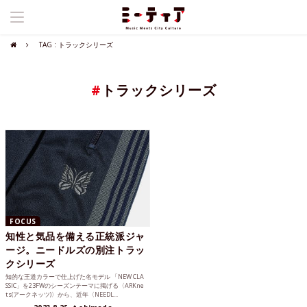
TAG : トラックシリーズ
#
トラックシリーズ
FOCUS
知性と気品を備える正統派ジャ
ージ。ニードルズの別注トラッ
クシリーズ
知的な王道カラーで仕上げた名モデル 「NEW CLA
SSIC」を23FWのシーズンテーマに掲げる〈ARKne
ts(アークネッツ)〉から、近年〈NEEDL...