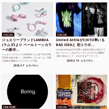
FOCUS
FOCUS
ジュエリーブランドLAMBDA
United AthleがCHITO率いる
(ラムダ)より ペールトーンカラ
BAD IDEAと 初コラボ...
ーの新作...
United AthleがCHITO率いるBAD IDEAと初のコラ
ボレーション これまでシーズンカタログに掲載す
ジュエリーブランド“LAMBDA( ラムダ))” “PLAYFRE
る取り組みとして、さまざまなアーティス...
EDOM 自由を遊べ。 LAMBDA（ラムダ）は、有限
2025.3.14
ヒラバヤシ
な資源を無限のクリエイティブで追...
2025.4.7
ヒラバヤシ
FEATURE
FOCUS