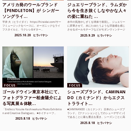
アメリカ発のウールブランド
ジュエリーブランド、ラムダか
【PENDLETON】が シンガー
ら今を生き抜くしなやかな人々
ソングライ...
の姿に重ねた ...
平井 大（ヒライダイ） https://hiraidai.com/サー
水中の気泡やしずくを球体で表現し、ジュエリー
フミュージックをベースに、オーガニックなライ
に昇華させて、水にたゆたうような浮遊感を感じ
フスタイルと、ウクレレ&ギター...
させるボールモチーフなどがモダンヴィンテージ
のような雰囲気も感じ...
2025.10.20
ヒラバヤシ
2025.9.29
ヒラバヤシ
FOCUS
FOCUS
ゴールドウイン東京本社にて、
シューズブランド、CAMINAN
フォトグラファー柏倉陽介によ
DO（カミナンド）からエクス
る写真展＆体験...
トラライト...
「Endless Yosuke Kashiwakura Photo Exhibitio
■CAMINANDO（カミナンド） 日本のシューズブ
n and Creative Dialogues」 ■ネイチャーフ...
ランド。 [ファッションとしてのシューデザイン]
であることに最も重点を置き、シーズンごとに高
2025.8.18
ヒラバヤシ
品質な素...
2025.8.18
ヒラバヤシ