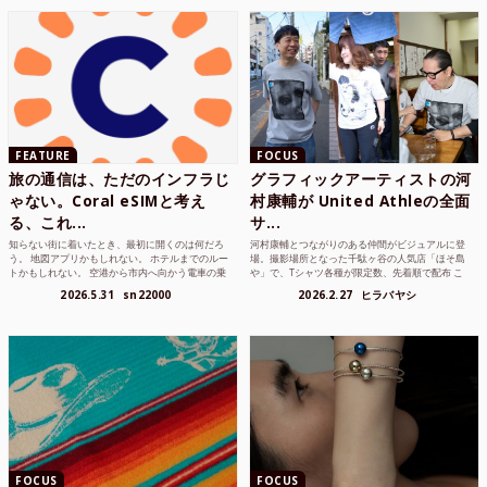
FEATURE
FOCUS
旅の通信は、ただのインフラじ
グラフィックアーティストの河
ゃない。Coral eSIMと考え
村康輔が United Athleの全面
る、これ...
サ...
知らない街に着いたとき、最初に開くのは何だろ
河村康輔とつながりのある仲間がビジュアルに登
う。 地図アプリかもしれない。 ホテルまでのルー
場。撮影場所となった千駄ヶ谷の人気店「ほそ島
トかもしれない。 空港から市内へ向かう電車の乗
や」で、Tシャツ各種が限定数、先着順で配布 こ
り方かもしれな...
れまでUnited...
2026.5.31
sn22000
2026.2.27
ヒラバヤシ
FOCUS
FOCUS