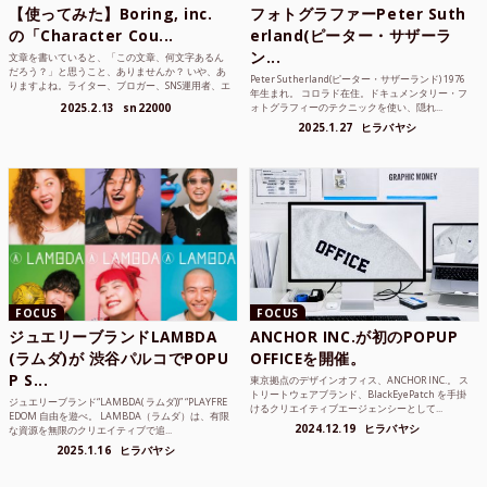
【使ってみた】Boring, inc.
フォトグラファーPeter Suth
の「Character Cou...
erland(ピーター・サザーラ
ン...
文章を書いていると、「この文章、何文字あるん
だろう？」と思うこと、ありませんか？ いや、あ
Peter Sutherland(ピーター・サザーランド) 1976
りますよね。ライター、ブロガー、SNS運用者、エ
年生まれ。 コロラド在住。ドキュメンタリー・フ
ンジニア、学生...
2025.2.13
sn22000
ォトグラフィーのテクニックを使い、隠れ...
2025.1.27
ヒラバヤシ
FOCUS
FOCUS
ジュエリーブランドLAMBDA
ANCHOR INC.が初のPOPUP
(ラムダ)が 渋谷パルコでPOPU
OFFICEを開催。
P S...
東京拠点のデザインオフィス、ANCHOR INC.。 ス
トリートウェアブランド、BlackEyePatch を手掛
ジュエリーブランド“LAMBDA( ラムダ))” “PLAYFRE
けるクリエイティブエージェンシーとして...
EDOM 自由を遊べ。 LAMBDA（ラムダ）は、有限
2024.12.19
ヒラバヤシ
な資源を無限のクリエイティブで追...
2025.1.16
ヒラバヤシ