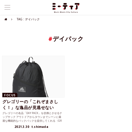
TAG : デイパック
#
デイパック
FOCUS
グレゴリーの「これぞまさし
く！」な逸品が見逃せない
グレゴリーの名品「DAY PACK」を彷彿とさせるナ
ップサック アウトドアからタウンまでシーンに最
適な機能的なバックパックを提供してくれる〈GR
EGOR...
2021.3.30
t.shimada