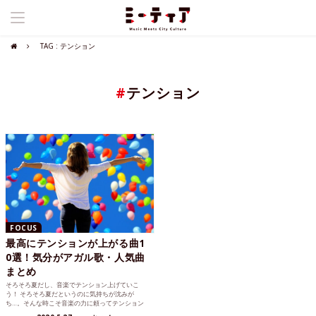
TAG : テンション
#
テンション
FOCUS
最高にテンションが上がる曲1
0選！気分がアガル歌・人気曲
まとめ
そろそろ夏だし、音楽でテンション上げていこ
う！ そろそろ夏だというのに気持ちが沈みが
ち…。そんな時こそ音楽の力に頼ってテンション
上げていきましょう！思わ...