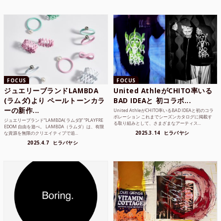
FOCUS
FOCUS
ジュエリーブランドLAMBDA
United AthleがCHITO率いる
(ラムダ)より ペールトーンカラ
BAD IDEAと 初コラボ...
ーの新作...
United AthleがCHITO率いるBAD IDEAと初のコラ
ボレーション これまでシーズンカタログに掲載す
ジュエリーブランド“LAMBDA( ラムダ))” “PLAYFRE
る取り組みとして、さまざまなアーティス...
EDOM 自由を遊べ。 LAMBDA（ラムダ）は、有限
2025.3.14
ヒラバヤシ
な資源を無限のクリエイティブで追...
2025.4.7
ヒラバヤシ