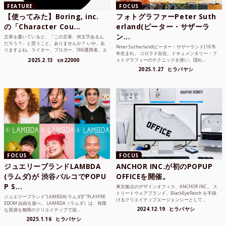
FEATURE
FOCUS
【使ってみた】Boring, inc.
フォトグラファーPeter Suth
の「Character Cou...
erland(ピーター・サザーラ
ン...
文章を書いていると、「この文章、何文字あるん
だろう？」と思うこと、ありませんか？ いや、あ
Peter Sutherland(ピーター・サザーランド) 1976
りますよね。ライター、ブロガー、SNS運用者、エ
年生まれ。 コロラド在住。ドキュメンタリー・フ
ンジニア、学生...
2025.2.13
sn22000
ォトグラフィーのテクニックを使い、隠れ...
2025.1.27
ヒラバヤシ
FOCUS
FOCUS
ジュエリーブランドLAMBDA
ANCHOR INC.が初のPOPUP
(ラムダ)が 渋谷パルコでPOPU
OFFICEを開催。
P S...
東京拠点のデザインオフィス、ANCHOR INC.。 ス
トリートウェアブランド、BlackEyePatch を手掛
ジュエリーブランド“LAMBDA( ラムダ))” “PLAYFRE
けるクリエイティブエージェンシーとして...
EDOM 自由を遊べ。 LAMBDA（ラムダ）は、有限
2024.12.19
ヒラバヤシ
な資源を無限のクリエイティブで追...
2025.1.16
ヒラバヤシ