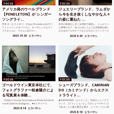
FOCUS
FOCUS
アメリカ発のウールブランド
ジュエリーブランド、ラムダか
【PENDLETON】が シンガー
ら今を生き抜くしなやかな人々
ソングライ...
の姿に重ねた ...
平井 大（ヒライダイ） https://hiraidai.com/サー
水中の気泡やしずくを球体で表現し、ジュエリー
フミュージックをベースに、オーガニックなライ
に昇華させて、水にたゆたうような浮遊感を感じ
フスタイルと、ウクレレ&ギター...
させるボールモチーフなどがモダンヴィンテージ
のような雰囲気も感じ...
2025.10.20
ヒラバヤシ
2025.9.29
ヒラバヤシ
FOCUS
FOCUS
ゴールドウイン東京本社にて、
シューズブランド、CAMINAN
フォトグラファー柏倉陽介によ
DO（カミナンド）からエクス
る写真展＆体験...
トラライト...
「Endless Yosuke Kashiwakura Photo Exhibitio
■CAMINANDO（カミナンド） 日本のシューズブ
n and Creative Dialogues」 ■ネイチャーフ...
ランド。 [ファッションとしてのシューデザイン]
であることに最も重点を置き、シーズンごとに高
2025.8.18
ヒラバヤシ
品質な素...
2025.8.18
ヒラバヤシ