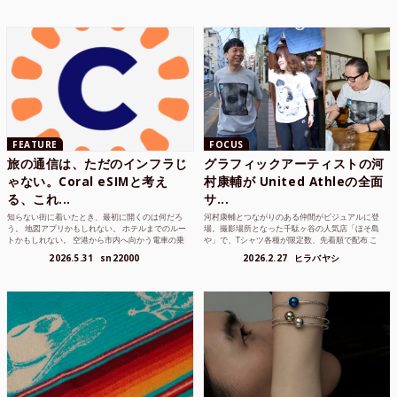
FEATURE
FOCUS
旅の通信は、ただのインフラじ
グラフィックアーティストの河
ゃない。Coral eSIMと考え
村康輔が United Athleの全面
る、これ...
サ...
知らない街に着いたとき、最初に開くのは何だろ
河村康輔とつながりのある仲間がビジュアルに登
う。 地図アプリかもしれない。 ホテルまでのルー
場。撮影場所となった千駄ヶ谷の人気店「ほそ島
トかもしれない。 空港から市内へ向かう電車の乗
や」で、Tシャツ各種が限定数、先着順で配布 こ
り方かもしれな...
れまでUnited...
2026.5.31
sn22000
2026.2.27
ヒラバヤシ