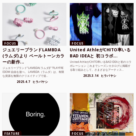
FOCUS
FOCUS
ジュエリーブランドLAMBDA
United AthleがCHITO率いる
(ラムダ)より ペールトーンカラ
BAD IDEAと 初コラボ...
ーの新作...
United AthleがCHITO率いるBAD IDEAと初のコラ
ボレーション これまでシーズンカタログに掲載す
ジュエリーブランド“LAMBDA( ラムダ))” “PLAYFRE
る取り組みとして、さまざまなアーティス...
EDOM 自由を遊べ。 LAMBDA（ラムダ）は、有限
2025.3.14
ヒラバヤシ
な資源を無限のクリエイティブで追...
2025.4.7
ヒラバヤシ
FEATURE
FOCUS