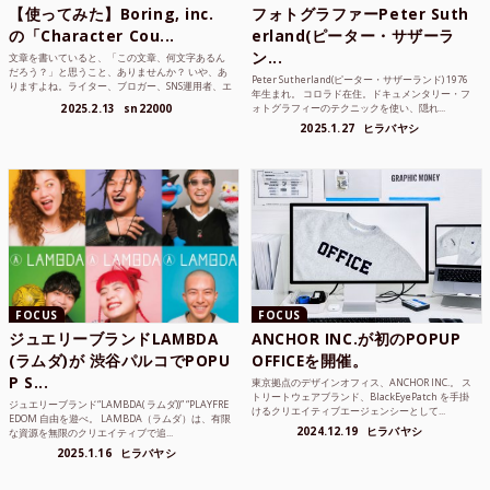
【使ってみた】Boring, inc.
フォトグラファーPeter Suth
の「Character Cou...
erland(ピーター・サザーラ
ン...
文章を書いていると、「この文章、何文字あるん
だろう？」と思うこと、ありませんか？ いや、あ
Peter Sutherland(ピーター・サザーランド) 1976
りますよね。ライター、ブロガー、SNS運用者、エ
年生まれ。 コロラド在住。ドキュメンタリー・フ
ンジニア、学生...
2025.2.13
sn22000
ォトグラフィーのテクニックを使い、隠れ...
2025.1.27
ヒラバヤシ
FOCUS
FOCUS
ジュエリーブランドLAMBDA
ANCHOR INC.が初のPOPUP
(ラムダ)が 渋谷パルコでPOPU
OFFICEを開催。
P S...
東京拠点のデザインオフィス、ANCHOR INC.。 ス
トリートウェアブランド、BlackEyePatch を手掛
ジュエリーブランド“LAMBDA( ラムダ))” “PLAYFRE
けるクリエイティブエージェンシーとして...
EDOM 自由を遊べ。 LAMBDA（ラムダ）は、有限
2024.12.19
ヒラバヤシ
な資源を無限のクリエイティブで追...
2025.1.16
ヒラバヤシ