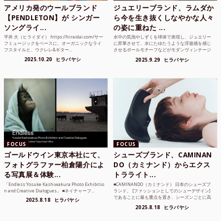
アメリカ発のウールブランド
ジュエリーブランド、ラムダか
【PENDLETON】が シンガー
ら今を生き抜くしなやかな人々
ソングライ...
の姿に重ねた ...
平井 大（ヒライダイ） https://hiraidai.com/サー
水中の気泡やしずくを球体で表現し、ジュエリー
フミュージックをベースに、オーガニックなライ
に昇華させて、水にたゆたうような浮遊感を感じ
フスタイルと、ウクレレ&ギター...
させるボールモチーフなどがモダンヴィンテージ
のような雰囲気も感じ...
2025.10.20
ヒラバヤシ
2025.9.29
ヒラバヤシ
FOCUS
FOCUS
ゴールドウイン東京本社にて、
シューズブランド、CAMINAN
フォトグラファー柏倉陽介によ
DO（カミナンド）からエクス
る写真展＆体験...
トラライト...
「Endless Yosuke Kashiwakura Photo Exhibitio
■CAMINANDO（カミナンド） 日本のシューズブ
n and Creative Dialogues」 ■ネイチャーフ...
ランド。 [ファッションとしてのシューデザイン]
であることに最も重点を置き、シーズンごとに高
2025.8.18
ヒラバヤシ
品質な素...
2025.8.18
ヒラバヤシ