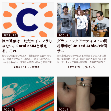
FEATURE
FOCUS
旅の通信は、ただのインフラじ
グラフィックアーティストの河
ゃない。Coral eSIMと考え
村康輔が United Athleの全面
る、これ...
サ...
知らない街に着いたとき、最初に開くのは何だろ
河村康輔とつながりのある仲間がビジュアルに登
う。 地図アプリかもしれない。 ホテルまでのルー
場。撮影場所となった千駄ヶ谷の人気店「ほそ島
トかもしれない。 空港から市内へ向かう電車の乗
や」で、Tシャツ各種が限定数、先着順で配布 こ
り方かもしれな...
れまでUnited...
2026.5.31
sn22000
2026.2.27
ヒラバヤシ
FOCUS
FOCUS