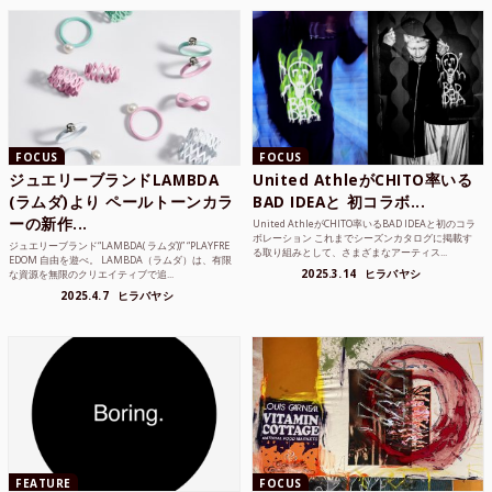
FOCUS
FOCUS
ジュエリーブランドLAMBDA
United AthleがCHITO率いる
(ラムダ)より ペールトーンカラ
BAD IDEAと 初コラボ...
ーの新作...
United AthleがCHITO率いるBAD IDEAと初のコラ
ボレーション これまでシーズンカタログに掲載す
ジュエリーブランド“LAMBDA( ラムダ))” “PLAYFRE
る取り組みとして、さまざまなアーティス...
EDOM 自由を遊べ。 LAMBDA（ラムダ）は、有限
2025.3.14
ヒラバヤシ
な資源を無限のクリエイティブで追...
2025.4.7
ヒラバヤシ
FEATURE
FOCUS