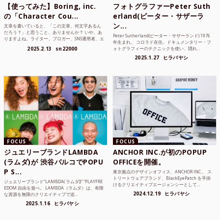
【使ってみた】Boring, inc.
フォトグラファーPeter Suth
の「Character Cou...
erland(ピーター・サザーラ
ン...
文章を書いていると、「この文章、何文字あるん
だろう？」と思うこと、ありませんか？ いや、あ
Peter Sutherland(ピーター・サザーランド) 1976
りますよね。ライター、ブロガー、SNS運用者、エ
年生まれ。 コロラド在住。ドキュメンタリー・フ
ンジニア、学生...
2025.2.13
sn22000
ォトグラフィーのテクニックを使い、隠れ...
2025.1.27
ヒラバヤシ
FOCUS
FOCUS
ジュエリーブランドLAMBDA
ANCHOR INC.が初のPOPUP
(ラムダ)が 渋谷パルコでPOPU
OFFICEを開催。
P S...
東京拠点のデザインオフィス、ANCHOR INC.。 ス
トリートウェアブランド、BlackEyePatch を手掛
ジュエリーブランド“LAMBDA( ラムダ))” “PLAYFRE
けるクリエイティブエージェンシーとして...
EDOM 自由を遊べ。 LAMBDA（ラムダ）は、有限
2024.12.19
ヒラバヤシ
な資源を無限のクリエイティブで追...
2025.1.16
ヒラバヤシ