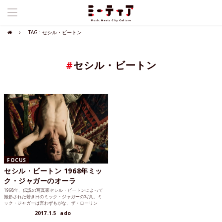
TAG : セシル・ビートン
#
セシル・ビートン
FOCUS
セシル・ビートン 1968年ミッ
ク・ジャガーのオーラ
1968年、伝説の写真家セシル・ビートンによって
撮影された若き日のミック・ジャガーの写真。ミ
ック・ジャガーは言わずもがな、ザ・ローリン
グ・ストーンズのボーカリスト。撮影された場所
2017.1.5
ado
は27歳のミック・ジャガー初主演による映画『パ