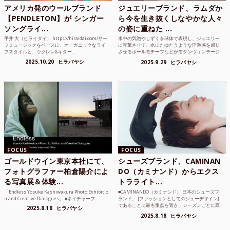
アメリカ発のウールブランド
ジュエリーブランド、ラムダか
【PENDLETON】が シンガー
ら今を生き抜くしなやかな人々
ソングライ...
の姿に重ねた ...
平井 大（ヒライダイ） https://hiraidai.com/サー
水中の気泡やしずくを球体で表現し、ジュエリー
フミュージックをベースに、オーガニックなライ
に昇華させて、水にたゆたうような浮遊感を感じ
フスタイルと、ウクレレ&ギター...
させるボールモチーフなどがモダンヴィンテージ
のような雰囲気も感じ...
2025.10.20
ヒラバヤシ
2025.9.29
ヒラバヤシ
FOCUS
FOCUS
ゴールドウイン東京本社にて、
シューズブランド、CAMINAN
フォトグラファー柏倉陽介によ
DO（カミナンド）からエクス
る写真展＆体験...
トラライト...
「Endless Yosuke Kashiwakura Photo Exhibitio
■CAMINANDO（カミナンド） 日本のシューズブ
n and Creative Dialogues」 ■ネイチャーフ...
ランド。 [ファッションとしてのシューデザイン]
であることに最も重点を置き、シーズンごとに高
2025.8.18
ヒラバヤシ
品質な素...
2025.8.18
ヒラバヤシ