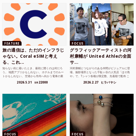
FEATURE
FOCUS
旅の通信は、ただのインフラじ
グラフィックアーティストの河
ゃない。Coral eSIMと考え
村康輔が United Athleの全面
る、これ...
サ...
知らない街に着いたとき、最初に開くのは何だろ
河村康輔とつながりのある仲間がビジュアルに登
う。 地図アプリかもしれない。 ホテルまでのルー
場。撮影場所となった千駄ヶ谷の人気店「ほそ島
トかもしれない。 空港から市内へ向かう電車の乗
や」で、Tシャツ各種が限定数、先着順で配布 こ
り方かもしれな...
れまでUnited...
2026.5.31
sn22000
2026.2.27
ヒラバヤシ
FOCUS
FOCUS