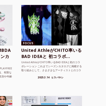
FOCUS
BDA
United AthleがCHITO率いる
ーンカ
BAD IDEAと 初コラボ...
United AthleがCHITO率いるBAD IDEAと初のコラ
ボレーション これまでシーズンカタログに掲載する
LAYFREE
取り組みとして、さまざまなアーティストとのコラ
）は、有限な
ボレーションアイテムを製品見本として作...
性別や年齢
2025.3.14
ヒラバヤシ