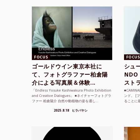
FOCUS
FOCUS
ゴールドウイン東京本社に
シュー
て、フォトグラファー柏倉陽
ND
介による写真展＆体験...
ストラ
「Endless Yosuke Kashiwakura Photo Exhibition
■CAMI
and Creative Dialogues」 ■ネイチャーフォトグラ
ンド。 [
ファー 柏倉陽介 自然や動植物の姿を通し...
ることに
素材を厳
2025.8.18
ヒラバヤシ
メキ...