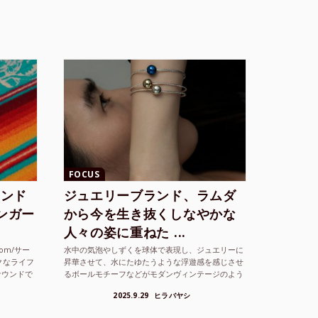
FOCUS
ランド
ジュエリーブランド、ラムダ
シンガー
から今を生き抜くしなやかな
人々の姿に重ねた ...
com/サー
水中の気泡やしずくを球体で表現し、ジュエリーに
クなライフ
昇華させて、水にたゆたうような浮遊感を感じさせ
サウンドで
るボールモチーフなどがモダンヴィンテージのよう
な雰囲気も感じさせるLAMBDA の新しいコレクシ
2025.9.29
ヒラバヤシ
ョンを202...