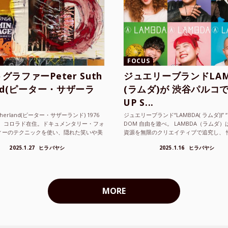
FOCUS
グラファーPeter Suth
ジュエリーブランドLAM
and(ピーター・サザーラ
(ラムダ)が 渋谷パルコで
UP S...
utherland(ピーター・サザーランド) 1976
ジュエリーブランド“LAMBDA( ラムダ))” “P
。 コロラド在住。ドキュメンタリー・フォ
DOM 自由を遊べ。 LAMBDA（ラムダ
ィーのテクニックを使い、隠れた笑いや美
資源を無限のクリエイティブで追究し、 
ているフォトグラファーでフィ...
の枠を超えボーダレスなジュエリ...
2025.1.27
ヒラバヤシ
2025.1.16
ヒラバヤシ
MORE