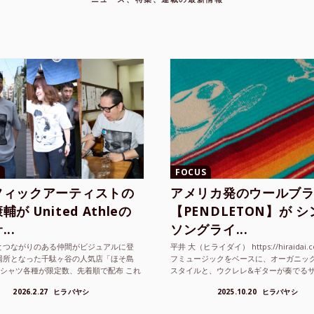
FOCUS
フィックアーティストの
アメリカ発のウールブ
が United Athleの
【PENDLETON】が 
..
ソングライ...
とつながりのある仲間がビジュアルに登
平井 大（ヒライダイ） https://hiraidai.
場所となった千駄ヶ谷の人気店「ほそ島
フミュージックをベースに、オーガニッ
Tシャツ各種が限定数、先着順で配布 これ
スタイルと、ウクレレ&ギターが奏でる
ted Athle（ユナイテッドアスレ）は、さま
注目を集めるシンガ ーソングラ...
2026.2.27
ヒラバヤシ
2025.10.20
ヒラバヤシ