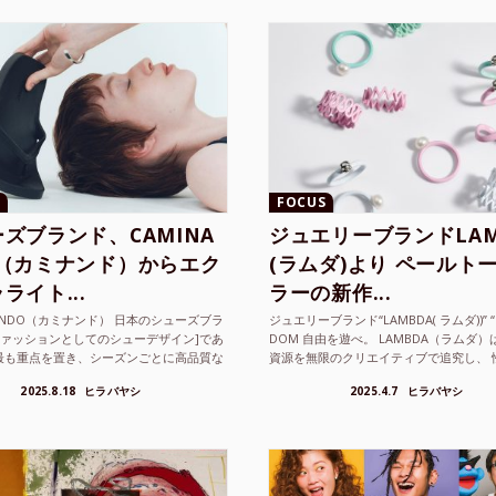
FOCUS
ズブランド、CAMINA
ジュエリーブランドLAM
O（カミナンド）からエク
(ラムダ)より ペールト
ライト...
ラーの新作...
NANDO（カミナンド） 日本のシューズブラ
ジュエリーブランド“LAMBDA( ラムダ))” “P
ファッションとしてのシューデザイン]であ
DOM 自由を遊べ。 LAMBDA（ラムダ
最も重点を置き、シーズンごとに高品質な
資源を無限のクリエイティブで追究し、 
選し、伝統的な靴作りの技術を今でも持つ
の枠を超えボーダレスなジュエリ...
2025.8.18
ヒラバヤシ
2025.4.7
ヒラバヤシ