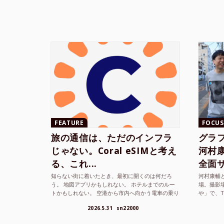
FEATURE
FOCUS
旅の通信は、ただのインフラ
グラ
じゃない。Coral eSIMと考え
河村康輔
る、これ...
全面サ.
知らない街に着いたとき、最初に開くのは何だろ
河村康輔
う。 地図アプリかもしれない。 ホテルまでのルー
場。撮影
トかもしれない。 空港から市内へ向かう電車の乗り
や」で、
方かもしれない。 あるいは、ひとまず音楽を流し
までUni
2026.5.31
sn22000
て、その街の空...
ざまな...