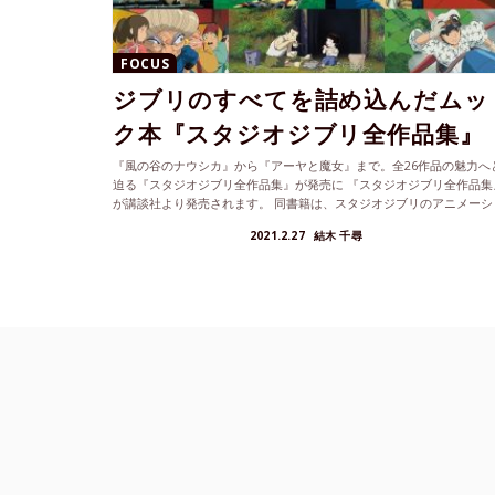
FOCUS
ジブリのすべてを詰め込んだムッ
ク本『スタジオジブリ全作品集』
『風の谷のナウシカ』から『アーヤと魔女』まで。全26作品の魅力へ
迫る『スタジオジブリ全作品集』が発売に 『スタジオジブリ全作品集
が講談社より発売されます。 同書籍は、スタジオジブリのアニメーシ
ン...
2021.2.27
結木 千尋