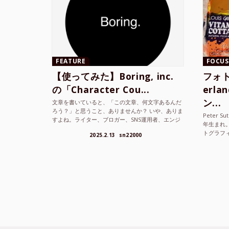
FEATURE
FOCUS
【使ってみた】Boring, inc.
フォト
の「Character Cou...
erl
ン...
文章を書いていると、「この文章、何文字あるんだ
ろう？」と思うこと、ありませんか？ いや、ありま
Peter S
すよね。ライター、ブロガー、SNS運用者、エンジ
年生まれ
ニア、学生… 文字数を意識する仕事やタスクは意外
トグラフ
2025.2.13
sn22000
と多い。で...
を撮り続け