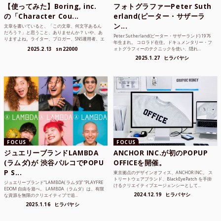
【使ってみた】Boring, inc.
フォトグラファーPeter Suth
の「Character Cou...
erland(ピーター・サザーラ
ン...
文章を書いていると、「この文章、何文字あるん
だろう？」と思うこと、ありませんか？ いや、あ
Peter Sutherland(ピーター・サザーランド) 1976
りますよね。ライター、ブロガー、SNS運用者、エ
年生まれ。 コロラド在住。ドキュメンタリー・フ
ンジニア、学生...
2025.2.13
sn22000
ォトグラフィーのテクニックを使い、隠れ...
2025.1.27
ヒラバヤシ
FOCUS
FOCUS
ジュエリーブランドLAMBDA
ANCHOR INC.が初のPOPUP
(ラムダ)が 渋谷パルコでPOPU
OFFICEを開催。
P S...
東京拠点のデザインオフィス、ANCHOR INC.。 ス
トリートウェアブランド、BlackEyePatch を手掛
ジュエリーブランド“LAMBDA( ラムダ))” “PLAYFRE
けるクリエイティブエージェンシーとして...
EDOM 自由を遊べ。 LAMBDA（ラムダ）は、有限
2024.12.19
ヒラバヤシ
な資源を無限のクリエイティブで追...
2025.1.16
ヒラバヤシ