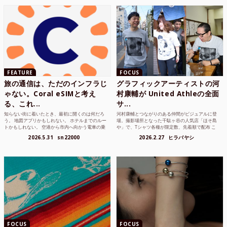
FEATURE
FOCUS
旅の通信は、ただのインフラじ
グラフィックアーティストの河
ゃない。Coral eSIMと考え
村康輔が United Athleの全面
る、これ...
サ...
知らない街に着いたとき、最初に開くのは何だろ
河村康輔とつながりのある仲間がビジュアルに登
う。 地図アプリかもしれない。 ホテルまでのルー
場。撮影場所となった千駄ヶ谷の人気店「ほそ島
トかもしれない。 空港から市内へ向かう電車の乗
や」で、Tシャツ各種が限定数、先着順で配布 こ
り方かもしれな...
れまでUnited...
2026.5.31
sn22000
2026.2.27
ヒラバヤシ
FOCUS
FOCUS