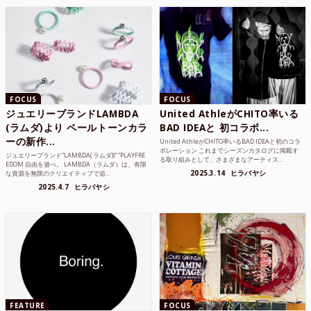
FOCUS
FOCUS
ジュエリーブランドLAMBDA
United AthleがCHITO率いる
(ラムダ)より ペールトーンカラ
BAD IDEAと 初コラボ...
ーの新作...
United AthleがCHITO率いるBAD IDEAと初のコラ
ボレーション これまでシーズンカタログに掲載す
ジュエリーブランド“LAMBDA( ラムダ))” “PLAYFRE
る取り組みとして、さまざまなアーティス...
EDOM 自由を遊べ。 LAMBDA（ラムダ）は、有限
2025.3.14
ヒラバヤシ
な資源を無限のクリエイティブで追...
2025.4.7
ヒラバヤシ
FEATURE
FOCUS