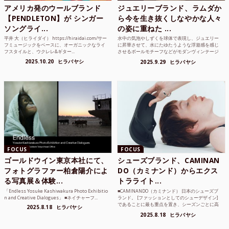
アメリカ発のウールブランド
ジュエリーブランド、ラムダか
【PENDLETON】が シンガー
ら今を生き抜くしなやかな人々
ソングライ...
の姿に重ねた ...
平井 大（ヒライダイ） https://hiraidai.com/サー
水中の気泡やしずくを球体で表現し、ジュエリー
フミュージックをベースに、オーガニックなライ
に昇華させて、水にたゆたうような浮遊感を感じ
フスタイルと、ウクレレ&ギター...
させるボールモチーフなどがモダンヴィンテージ
のような雰囲気も感じ...
2025.10.20
ヒラバヤシ
2025.9.29
ヒラバヤシ
FOCUS
FOCUS
ゴールドウイン東京本社にて、
シューズブランド、CAMINAN
フォトグラファー柏倉陽介によ
DO（カミナンド）からエクス
る写真展＆体験...
トラライト...
「Endless Yosuke Kashiwakura Photo Exhibitio
■CAMINANDO（カミナンド） 日本のシューズブ
n and Creative Dialogues」 ■ネイチャーフ...
ランド。 [ファッションとしてのシューデザイン]
であることに最も重点を置き、シーズンごとに高
2025.8.18
ヒラバヤシ
品質な素...
2025.8.18
ヒラバヤシ