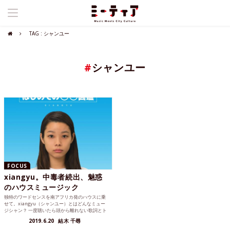
TAG : シャンユー
#
シャンユー
FOCUS
xiangyu。中毒者続出、魅惑
のハウスミュージック
独特のワードセンスを南アフリカ発のハウスに乗
せて。xiangyu（シャンユー）とはどんなミュー
ジシャン？ 一度聴いたら頭から離れない歌詞とト
ラック。映像...
2019.6.20
結木 千尋