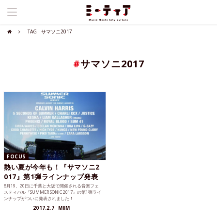
TAG : サマソニ2017
#
サマソニ2017
FOCUS
熱い夏が今年も！『サマソニ2
017』第1弾ラインナップ発表
8月19、20日に千葉と大阪で開催される音楽フェ
スティバル『SUMMER SONIC 2017』の第1弾ライ
ンナップがついに発表されました！
2017.2.7
MIIM