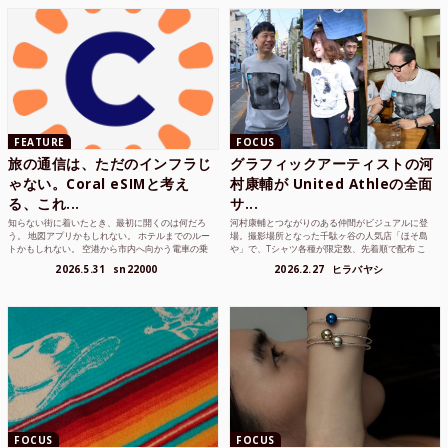
FEATURE
FOCUS
旅の通信は、ただのインフラじ
グラフィックアーティストの河
ゃない。Coral eSIMと考え
村康輔が United Athleの全面
る、これ...
サ...
知らない街に着いたとき、最初に開くのは何だろ
河村康輔とつながりのある仲間がビジュアルに登
う。 地図アプリかもしれない。 ホテルまでのルー
場。撮影場所となった千駄ヶ谷の人気店「ほそ島
トかもしれない。 空港から市内へ向かう電車の乗
や」で、Tシャツ各種が限定数、先着順で配布 こ
り方かもしれな...
れまでUnited...
2026.5.31
sn22000
2026.2.27
ヒラバヤシ
FOCUS
FOCUS