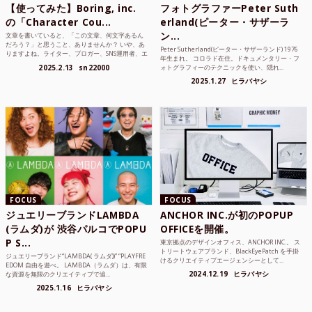
【使ってみた】Boring, inc.
フォトグラファーPeter Suth
の「Character Cou...
erland(ピーター・サザーラ
ン...
文章を書いていると、「この文章、何文字あるん
だろう？」と思うこと、ありませんか？ いや、あ
Peter Sutherland(ピーター・サザーランド) 1976
りますよね。ライター、ブロガー、SNS運用者、エ
年生まれ。 コロラド在住。ドキュメンタリー・フ
ンジニア、学生...
2025.2.13
sn22000
ォトグラフィーのテクニックを使い、隠れ...
2025.1.27
ヒラバヤシ
FOCUS
FOCUS
ジュエリーブランドLAMBDA
ANCHOR INC.が初のPOPUP
(ラムダ)が 渋谷パルコでPOPU
OFFICEを開催。
P S...
東京拠点のデザインオフィス、ANCHOR INC.。 ス
トリートウェアブランド、BlackEyePatch を手掛
ジュエリーブランド“LAMBDA( ラムダ))” “PLAYFRE
けるクリエイティブエージェンシーとして...
EDOM 自由を遊べ。 LAMBDA（ラムダ）は、有限
2024.12.19
ヒラバヤシ
な資源を無限のクリエイティブで追...
2025.1.16
ヒラバヤシ