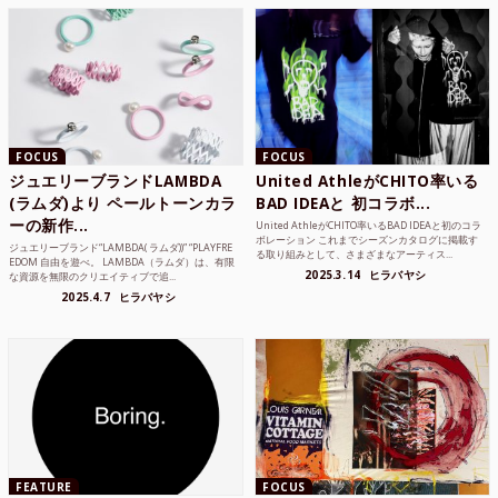
FOCUS
FOCUS
ジュエリーブランドLAMBDA
United AthleがCHITO率いる
(ラムダ)より ペールトーンカラ
BAD IDEAと 初コラボ...
ーの新作...
United AthleがCHITO率いるBAD IDEAと初のコラ
ボレーション これまでシーズンカタログに掲載す
ジュエリーブランド“LAMBDA( ラムダ))” “PLAYFRE
る取り組みとして、さまざまなアーティス...
EDOM 自由を遊べ。 LAMBDA（ラムダ）は、有限
2025.3.14
ヒラバヤシ
な資源を無限のクリエイティブで追...
2025.4.7
ヒラバヤシ
FEATURE
FOCUS