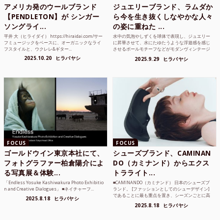
アメリカ発のウールブランド
ジュエリーブランド、ラムダか
【PENDLETON】が シンガー
ら今を生き抜くしなやかな人々
ソングライ...
の姿に重ねた ...
平井 大（ヒライダイ） https://hiraidai.com/サー
水中の気泡やしずくを球体で表現し、ジュエリー
フミュージックをベースに、オーガニックなライ
に昇華させて、水にたゆたうような浮遊感を感じ
フスタイルと、ウクレレ&ギター...
させるボールモチーフなどがモダンヴィンテージ
のような雰囲気も感じ...
2025.10.20
ヒラバヤシ
2025.9.29
ヒラバヤシ
FOCUS
FOCUS
ゴールドウイン東京本社にて、
シューズブランド、CAMINAN
フォトグラファー柏倉陽介によ
DO（カミナンド）からエクス
る写真展＆体験...
トラライト...
「Endless Yosuke Kashiwakura Photo Exhibitio
■CAMINANDO（カミナンド） 日本のシューズブ
n and Creative Dialogues」 ■ネイチャーフ...
ランド。 [ファッションとしてのシューデザイン]
であることに最も重点を置き、シーズンごとに高
2025.8.18
ヒラバヤシ
品質な素...
2025.8.18
ヒラバヤシ