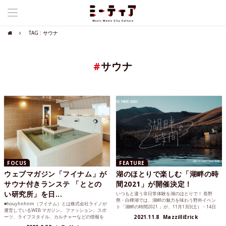
TAG : サウナ
#
サウナ
FOCUS
FEATURE
ウェブマガジン「フイナム」が
湖のほとりで楽しむ「湖畔の時
サウナ付きランステ 「ととの
間2021」が開催決定！
い研究所」を日...
いつもと違う非日常体験を湖のほとりで！ 長野
県・白樺湖では、湖畔の魅力を味わう野外イベン
■houyhnhnm（フイナム）とは株式会社ライノが
ト「湖畔の時間2021 」が、11月13日(土）・14日
運営しているWEB マガジン。 ファッション、スポ
(日) ...
ーツ、ライフスタイル、カルチャーなどの情報を
2021.11.8
MazzilliErick
配信す...