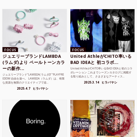
FOCUS
FOCUS
ジュエリーブランドLAMBDA
United AthleがCHITO率いる
(ラムダ)より ペールトーンカラ
BAD IDEAと 初コラボ...
ーの新作...
United AthleがCHITO率いるBAD IDEAと初のコラ
ボレーション これまでシーズンカタログに掲載す
ジュエリーブランド“LAMBDA( ラムダ))” “PLAYFRE
る取り組みとして、さまざまなアーティス...
EDOM 自由を遊べ。 LAMBDA（ラムダ）は、有限
2025.3.14
ヒラバヤシ
な資源を無限のクリエイティブで追...
2025.4.7
ヒラバヤシ