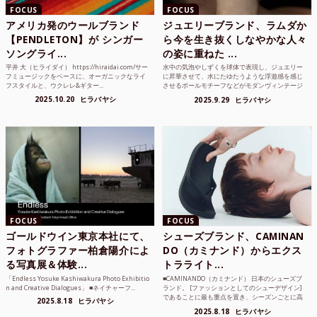
FOCUS
FOCUS
アメリカ発のウールブランド
ジュエリーブランド、ラムダか
【PENDLETON】が シンガー
ら今を生き抜くしなやかな人々
ソングライ...
の姿に重ねた ...
平井 大（ヒライダイ） https://hiraidai.com/サー
水中の気泡やしずくを球体で表現し、ジュエリー
フミュージックをベースに、オーガニックなライ
に昇華させて、水にたゆたうような浮遊感を感じ
フスタイルと、ウクレレ&ギター...
させるボールモチーフなどがモダンヴィンテージ
のような雰囲気も感じ...
2025.10.20
ヒラバヤシ
2025.9.29
ヒラバヤシ
FOCUS
FOCUS
ゴールドウイン東京本社にて、
シューズブランド、CAMINAN
フォトグラファー柏倉陽介によ
DO（カミナンド）からエクス
る写真展＆体験...
トラライト...
「Endless Yosuke Kashiwakura Photo Exhibitio
■CAMINANDO（カミナンド） 日本のシューズブ
n and Creative Dialogues」 ■ネイチャーフ...
ランド。 [ファッションとしてのシューデザイン]
であることに最も重点を置き、シーズンごとに高
2025.8.18
ヒラバヤシ
品質な素...
2025.8.18
ヒラバヤシ