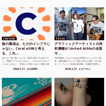
FEATURE
FOCUS
旅の通信は、ただのインフラじ
グラフィックアーティストの河
ゃない。Coral eSIMと考え
村康輔が United Athleの全面
る、これ...
サ...
知らない街に着いたとき、最初に開くのは何だろ
河村康輔とつながりのある仲間がビジュアルに登
う。 地図アプリかもしれない。 ホテルまでのルー
場。撮影場所となった千駄ヶ谷の人気店「ほそ島
トかもしれない。 空港から市内へ向かう電車の乗
や」で、Tシャツ各種が限定数、先着順で配布 こ
り方かもしれな...
れまでUnited...
2026.5.31
sn22000
2026.2.27
ヒラバヤシ