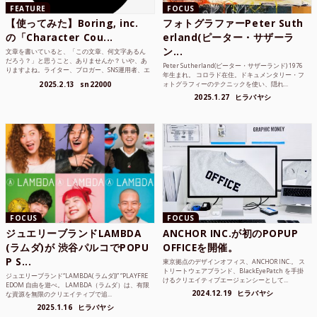
FEATURE
FOCUS
【使ってみた】Boring, inc.
フォトグラファーPeter Suth
の「Character Cou...
erland(ピーター・サザーラ
ン...
文章を書いていると、「この文章、何文字あるん
だろう？」と思うこと、ありませんか？ いや、あ
Peter Sutherland(ピーター・サザーランド) 1976
りますよね。ライター、ブロガー、SNS運用者、エ
年生まれ。 コロラド在住。ドキュメンタリー・フ
ンジニア、学生...
2025.2.13
sn22000
ォトグラフィーのテクニックを使い、隠れ...
2025.1.27
ヒラバヤシ
FOCUS
FOCUS
ジュエリーブランドLAMBDA
ANCHOR INC.が初のPOPUP
(ラムダ)が 渋谷パルコでPOPU
OFFICEを開催。
P S...
東京拠点のデザインオフィス、ANCHOR INC.。 ス
トリートウェアブランド、BlackEyePatch を手掛
ジュエリーブランド“LAMBDA( ラムダ))” “PLAYFRE
けるクリエイティブエージェンシーとして...
EDOM 自由を遊べ。 LAMBDA（ラムダ）は、有限
2024.12.19
ヒラバヤシ
な資源を無限のクリエイティブで追...
2025.1.16
ヒラバヤシ