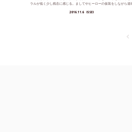
ラルが低く少し残念に感じる。ましてやヒーローの仮装をしながら道
にポイ...
2016.11.6
ISSEI