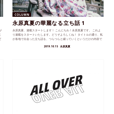
COLUMN
永原真夏の華麗なる立ち話 1
が
永原真夏、連載スタートします！ こんにちわ！永原真夏です。 これよ
に
り連載をスタートいたします。どうぞよろしくね！ タイトルの通り、私
て
が各地で出会った立ち話を、つらつらと綴っていくというだけの内容で
す。...
2019.10.15
永原真夏