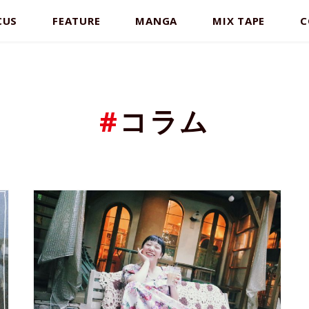
CUS
FEATURE
MANGA
MIX TAPE
C
#
コラム