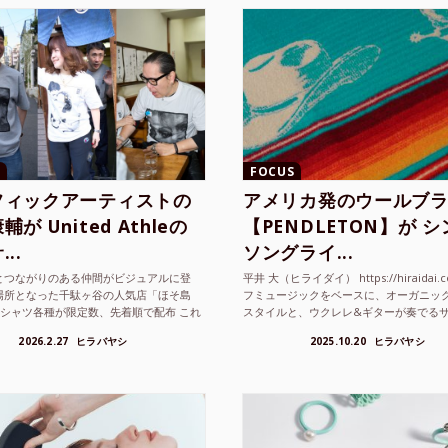
FOCUS
フィックアーティストの
アメリカ発のウールブ
が United Athleの
【PENDLETON】が 
..
ソングライ...
とつながりのある仲間がビジュアルに登
平井 大（ヒライダイ） https://hiraidai.
場所となった千駄ヶ谷の人気店「ほそ島
フミュージックをベースに、オーガニッ
Tシャツ各種が限定数、先着順で配布 これ
スタイルと、ウクレレ&ギターが奏でる
ted Athle（ユナイテッドアスレ）は、さま
注目を集めるシンガ ーソングラ...
2026.2.27
ヒラバヤシ
2025.10.20
ヒラバヤシ