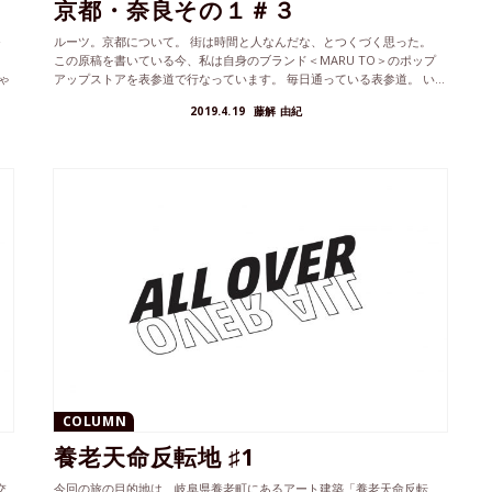
京都・奈良その１＃３
モ
ルーツ。京都について。 街は時間と人なんだな、とつくづく思った。
この原稿を書いている今、私は自身のブランド＜MARU TO＞のポップ
ゃ
アップストアを表参道で行なっています。 毎日通っている表参道。 い...
2019.4.19
藤解 由紀
COLUMN
養老天命反転地 ♯1
交
今回の旅の目的地は、岐阜県養老町にあるアート建築「養老天命反転