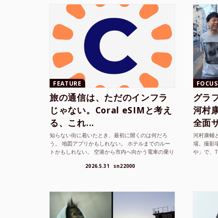
FEATURE
FOCUS
旅の通信は、ただのインフラ
グラ
じゃない。Coral eSIMと考え
河村康輔
る、これ...
全面サ.
知らない街に着いたとき、最初に開くのは何だろ
河村康輔
う。 地図アプリかもしれない。 ホテルまでのルー
場。撮影
トかもしれない。 空港から市内へ向かう電車の乗り
や」で、
方かもしれない。 あるいは、ひとまず音楽を流し
までUni
2026.5.31
sn22000
て、その街の空...
ざまな...