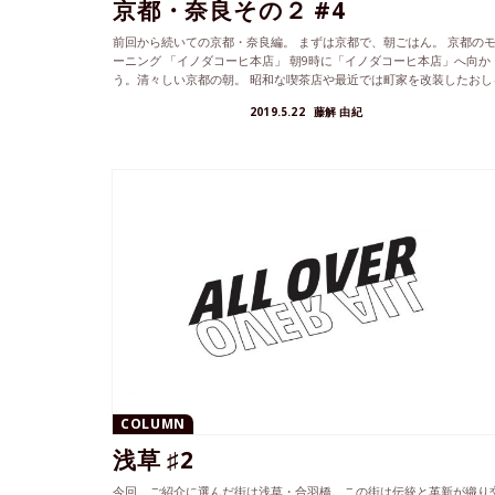
京都・奈良その２ #4
前回から続いての京都・奈良編。 まずは京都で、朝ごはん。 京都の
ーニング 「イノダコーヒ本店」 朝9時に「イノダコーヒ本店」へ向か
う。清々しい京都の朝。 昭和な喫茶店や最近では町家を改装したおし
れ...
2019.5.22
藤解 由紀
COLUMN
浅草 ♯2
今回、ご紹介に選んだ街は浅草・合羽橋。この街は伝統と革新が織り