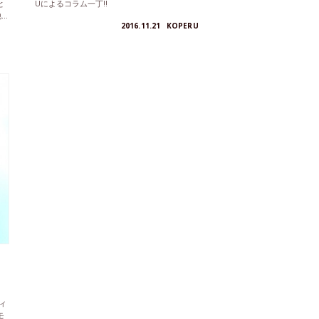
と
Uによるコラム一丁!!
..
2016.11.21
KOPERU
ィ
モ