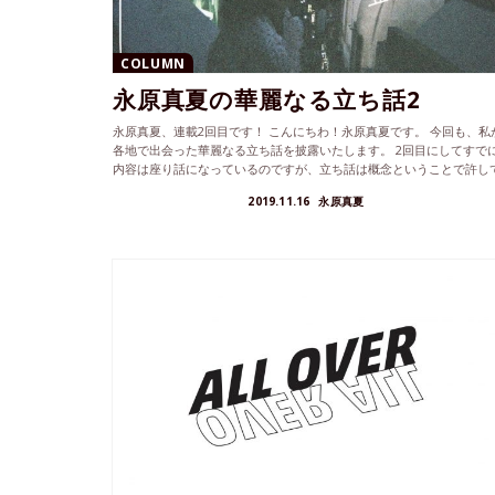
COLUMN
永原真夏の華麗なる立ち話2
永原真夏、連載2回目です！ こんにちわ！永原真夏です。 今回も、私
各地で出会った華麗なる立ち話を披露いたします。 2回目にしてすで
内容は座り話になっているのですが、立ち話は概念ということで許し
い...
2019.11.16
永原真夏