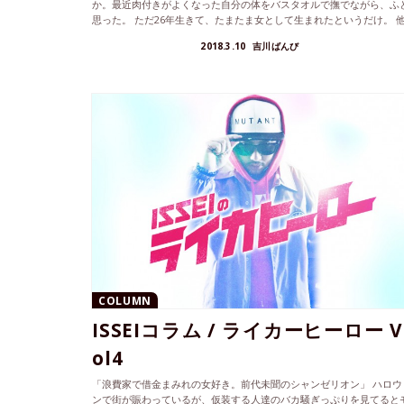
か。最近肉付きがよくなった自分の体をバスタオルで撫でながら、ふ
思った。 ただ26年生きて、たまたま女として生まれたというだけ。 他.
2018.3.10
吉川ばんび
COLUMN
ISSEIコラム / ライカーヒーロー V
ol4
「浪費家で借金まみれの女好き。前代未聞のシャンゼリオン」 ハロウ
ンで街が賑わっているが、仮装する人達のバカ騒ぎっぷりを見てると