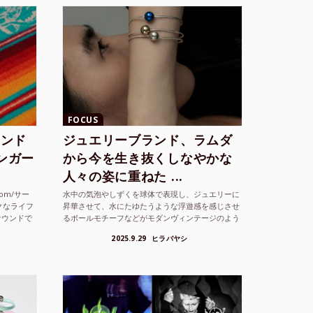
FOCUS
ランド
ジュエリーブランド、ラムダ
シンガー
から今を生き抜くしなやかな
人々の姿に重ねた ...
com/サー
水中の気泡やしずくを球体で表現し、ジュエリーに
クなライフ
昇華させて、水にたゆたうような浮遊感を感じさせ
サウンドで
るボールモチーフなどがモダンヴィンテージのよう
な雰囲気も感じさせるLAMBDA の新しいコレクシ
2025.9.29
ヒラバヤシ
ョンを202...