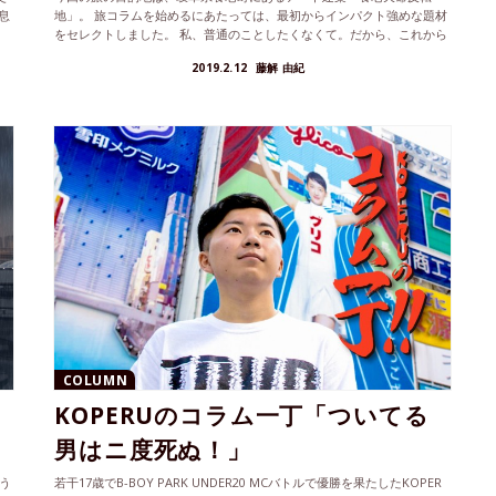
息
地」。 旅コラムを始めるにあたっては、最初からインパクト強めな題材
をセレクトしました。 私、普通のことしたくなくて。だから、これから
スター...
2019.2.12
藤解 由紀
COLUMN
KOPERUのコラム一丁「ついてる
男はニ度死ぬ！」
う
若干17歳でB-BOY PARK UNDER20 MCバトルで優勝を果たしたKOPER