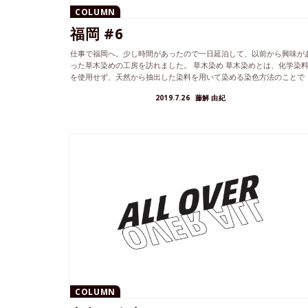
COLUMN
福岡 #6
仕事で福岡へ。少し時間があったので一日延泊して、以前から興味が
った草木染めの工房を訪れました。 草木染め 草木染めとは、化学染
を使用せず、天然から抽出した染料を用いて染める染色方法のことで
す。 簡...
2019.7.26
藤解 由紀
COLUMN