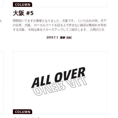
COLUMN
大阪 #5
あ
関西続いてますが最後となりました。大阪です。 くいだおれの街、天下
料
の台所、大阪。 ローカルフードを語る上で外せない銘店が数知れず存在
する大阪。 今回は食をクローズアップしてご紹介します。 人間の三大
欲...
2019.7.1
藤解 由紀
COLUMN