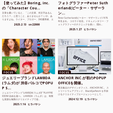
【使ってみた】Boring, inc.
フォトグラファーPeter Suth
の「Character Cou...
erland(ピーター・サザーラ
ン...
文章を書いていると、「この文章、何文字あるん
だろう？」と思うこと、ありませんか？ いや、あ
Peter Sutherland(ピーター・サザーランド) 1976
りますよね。ライター、ブロガー、SNS運用者、エ
年生まれ。 コロラド在住。ドキュメンタリー・フ
ンジニア、学生...
2025.2.13
sn22000
ォトグラフィーのテクニックを使い、隠れ...
2025.1.27
ヒラバヤシ
FOCUS
FOCUS
ジュエリーブランドLAMBDA
ANCHOR INC.が初のPOPUP
(ラムダ)が 渋谷パルコでPOPU
OFFICEを開催。
P S...
東京拠点のデザインオフィス、ANCHOR INC.。 ス
トリートウェアブランド、BlackEyePatch を手掛
ジュエリーブランド“LAMBDA( ラムダ))” “PLAYFRE
けるクリエイティブエージェンシーとして...
EDOM 自由を遊べ。 LAMBDA（ラムダ）は、有限
2024.12.19
ヒラバヤシ
な資源を無限のクリエイティブで追...
2025.1.16
ヒラバヤシ