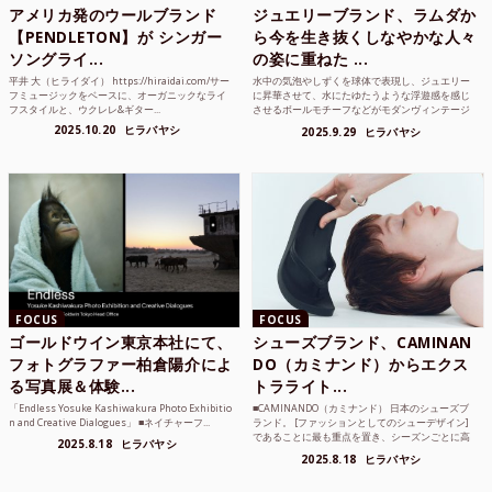
アメリカ発のウールブランド
ジュエリーブランド、ラムダか
【PENDLETON】が シンガー
ら今を生き抜くしなやかな人々
ソングライ...
の姿に重ねた ...
平井 大（ヒライダイ） https://hiraidai.com/サー
水中の気泡やしずくを球体で表現し、ジュエリー
フミュージックをベースに、オーガニックなライ
に昇華させて、水にたゆたうような浮遊感を感じ
フスタイルと、ウクレレ&ギター...
させるボールモチーフなどがモダンヴィンテージ
のような雰囲気も感じ...
2025.10.20
ヒラバヤシ
2025.9.29
ヒラバヤシ
FOCUS
FOCUS
ゴールドウイン東京本社にて、
シューズブランド、CAMINAN
フォトグラファー柏倉陽介によ
DO（カミナンド）からエクス
る写真展＆体験...
トラライト...
「Endless Yosuke Kashiwakura Photo Exhibitio
■CAMINANDO（カミナンド） 日本のシューズブ
n and Creative Dialogues」 ■ネイチャーフ...
ランド。 [ファッションとしてのシューデザイン]
であることに最も重点を置き、シーズンごとに高
2025.8.18
ヒラバヤシ
品質な素...
2025.8.18
ヒラバヤシ