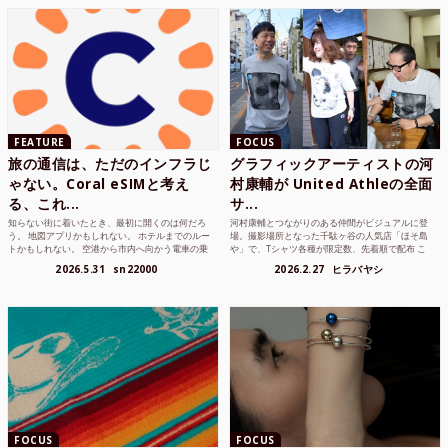
FEATURE
FOCUS
旅の通信は、ただのインフラじ
グラフィックアーティストの河
ゃない。Coral eSIMと考え
村康輔が United Athleの全面
る、これ...
サ...
知らない街に着いたとき、最初に開くのは何だろ
河村康輔とつながりのある仲間がビジュアルに登
う。 地図アプリかもしれない。 ホテルまでのルー
場。撮影場所となった千駄ヶ谷の人気店「ほそ島
トかもしれない。 空港から市内へ向かう電車の乗
や」で、Tシャツ各種が限定数、先着順で配布 こ
り方かもしれな...
れまでUnited...
2026.5.31
sn22000
2026.2.27
ヒラバヤシ
FOCUS
FOCUS