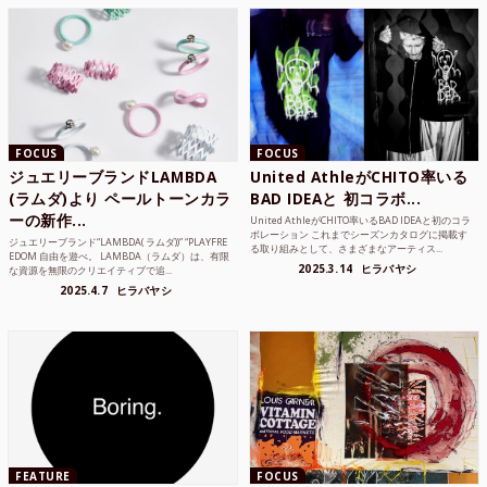
FOCUS
FOCUS
ジュエリーブランドLAMBDA
United AthleがCHITO率いる
(ラムダ)より ペールトーンカラ
BAD IDEAと 初コラボ...
ーの新作...
United AthleがCHITO率いるBAD IDEAと初のコラ
ボレーション これまでシーズンカタログに掲載す
ジュエリーブランド“LAMBDA( ラムダ))” “PLAYFRE
る取り組みとして、さまざまなアーティス...
EDOM 自由を遊べ。 LAMBDA（ラムダ）は、有限
2025.3.14
ヒラバヤシ
な資源を無限のクリエイティブで追...
2025.4.7
ヒラバヤシ
FEATURE
FOCUS