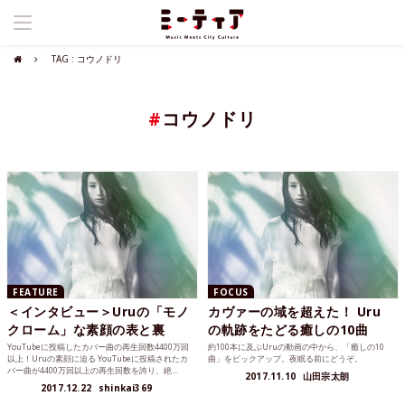
TAG : コウノドリ
#
コウノドリ
FEATURE
FOCUS
＜インタビュー＞Uruの「モノ
カヴァーの域を超えた！ Uru
クローム」な素顔の表と裏
の軌跡をたどる癒しの10曲
YouTubeに投稿したカバー曲の再生回数4400万回
約100本に及ぶUruの動画の中から、「癒しの10
以上！Uruの素顔に迫る YouTubeに投稿されたカ
曲」をピックアップ。夜眠る前にどうぞ。
バー曲が4400万回以上の再生回数を誇り、絶...
2017.11.10
山田宗太朗
2017.12.22
shinkai369