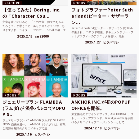
FEATURE
FOCUS
【使ってみた】Boring, inc.
フォトグラファーPeter Suth
の「Character Cou...
erland(ピーター・サザーラ
ン...
文章を書いていると、「この文章、何文字あるん
だろう？」と思うこと、ありませんか？ いや、あ
Peter Sutherland(ピーター・サザーランド) 1976
りますよね。ライター、ブロガー、SNS運用者、エ
年生まれ。 コロラド在住。ドキュメンタリー・フ
ンジニア、学生...
2025.2.13
sn22000
ォトグラフィーのテクニックを使い、隠れ...
2025.1.27
ヒラバヤシ
FOCUS
FOCUS
ジュエリーブランドLAMBDA
ANCHOR INC.が初のPOPUP
(ラムダ)が 渋谷パルコでPOPU
OFFICEを開催。
P S...
東京拠点のデザインオフィス、ANCHOR INC.。 ス
トリートウェアブランド、BlackEyePatch を手掛
ジュエリーブランド“LAMBDA( ラムダ))” “PLAYFRE
けるクリエイティブエージェンシーとして...
EDOM 自由を遊べ。 LAMBDA（ラムダ）は、有限
2024.12.19
ヒラバヤシ
な資源を無限のクリエイティブで追...
2025.1.16
ヒラバヤシ