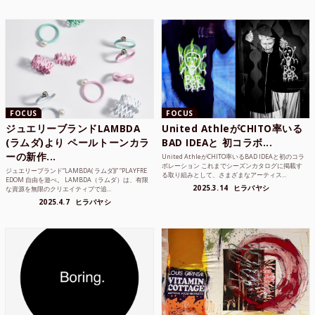
FOCUS
FOCUS
ジュエリーブランドLAMBDA
United AthleがCHITO率いる
(ラムダ)より ペールトーンカラ
BAD IDEAと 初コラボ...
ーの新作...
United AthleがCHITO率いるBAD IDEAと初のコラ
ボレーション これまでシーズンカタログに掲載す
ジュエリーブランド“LAMBDA( ラムダ))” “PLAYFRE
る取り組みとして、さまざまなアーティス...
EDOM 自由を遊べ。 LAMBDA（ラムダ）は、有限
2025.3.14
ヒラバヤシ
な資源を無限のクリエイティブで追...
2025.4.7
ヒラバヤシ