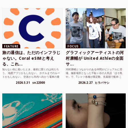
FEATURE
FOCUS
旅の通信は、ただのインフラじ
グラフィックアーティストの河
ゃない。Coral eSIMと考え
村康輔が United Athleの全面
る、これ...
サ...
知らない街に着いたとき、最初に開くのは何だろ
河村康輔とつながりのある仲間がビジュアルに登
う。 地図アプリかもしれない。 ホテルまでのルー
場。撮影場所となった千駄ヶ谷の人気店「ほそ島
トかもしれない。 空港から市内へ向かう電車の乗
や」で、Tシャツ各種が限定数、先着順で配布 こ
り方かもしれな...
れまでUnited...
2026.5.31
sn22000
2026.2.27
ヒラバヤシ