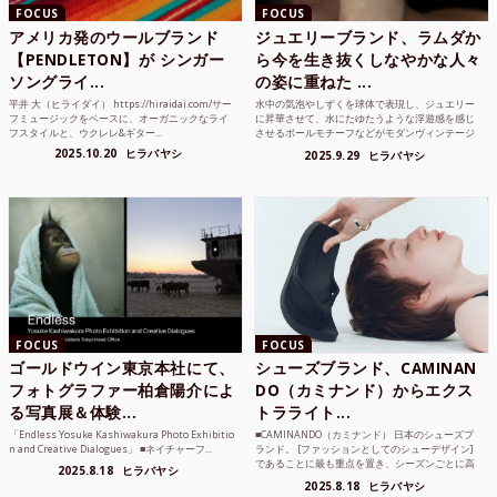
FOCUS
FOCUS
アメリカ発のウールブランド
ジュエリーブランド、ラムダか
【PENDLETON】が シンガー
ら今を生き抜くしなやかな人々
ソングライ...
の姿に重ねた ...
平井 大（ヒライダイ） https://hiraidai.com/サー
水中の気泡やしずくを球体で表現し、ジュエリー
フミュージックをベースに、オーガニックなライ
に昇華させて、水にたゆたうような浮遊感を感じ
フスタイルと、ウクレレ&ギター...
させるボールモチーフなどがモダンヴィンテージ
のような雰囲気も感じ...
2025.10.20
ヒラバヤシ
2025.9.29
ヒラバヤシ
FOCUS
FOCUS
ゴールドウイン東京本社にて、
シューズブランド、CAMINAN
フォトグラファー柏倉陽介によ
DO（カミナンド）からエクス
る写真展＆体験...
トラライト...
「Endless Yosuke Kashiwakura Photo Exhibitio
■CAMINANDO（カミナンド） 日本のシューズブ
n and Creative Dialogues」 ■ネイチャーフ...
ランド。 [ファッションとしてのシューデザイン]
であることに最も重点を置き、シーズンごとに高
2025.8.18
ヒラバヤシ
品質な素...
2025.8.18
ヒラバヤシ