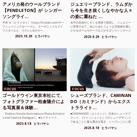
アメリカ発のウールブランド
ジュエリーブランド、ラムダか
【PENDLETON】が シンガー
ら今を生き抜くしなやかな人々
ソングライ...
の姿に重ねた ...
平井 大（ヒライダイ） https://hiraidai.com/サー
水中の気泡やしずくを球体で表現し、ジュエリー
フミュージックをベースに、オーガニックなライ
に昇華させて、水にたゆたうような浮遊感を感じ
フスタイルと、ウクレレ&ギター...
させるボールモチーフなどがモダンヴィンテージ
のような雰囲気も感じ...
2025.10.20
ヒラバヤシ
2025.9.29
ヒラバヤシ
FOCUS
FOCUS
ゴールドウイン東京本社にて、
シューズブランド、CAMINAN
フォトグラファー柏倉陽介によ
DO（カミナンド）からエクス
る写真展＆体験...
トラライト...
「Endless Yosuke Kashiwakura Photo Exhibitio
■CAMINANDO（カミナンド） 日本のシューズブ
n and Creative Dialogues」 ■ネイチャーフ...
ランド。 [ファッションとしてのシューデザイン]
であることに最も重点を置き、シーズンごとに高
2025.8.18
ヒラバヤシ
品質な素...
2025.8.18
ヒラバヤシ