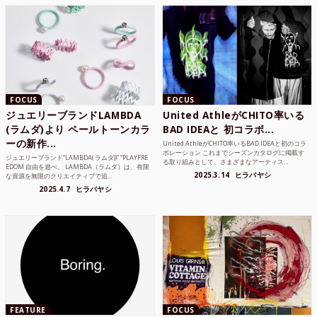
FOCUS
FOCUS
ジュエリーブランドLAMBDA
United AthleがCHITO率いる
(ラムダ)より ペールトーンカラ
BAD IDEAと 初コラボ...
ーの新作...
United AthleがCHITO率いるBAD IDEAと初のコラ
ボレーション これまでシーズンカタログに掲載す
ジュエリーブランド“LAMBDA( ラムダ))” “PLAYFRE
る取り組みとして、さまざまなアーティス...
EDOM 自由を遊べ。 LAMBDA（ラムダ）は、有限
2025.3.14
ヒラバヤシ
な資源を無限のクリエイティブで追...
2025.4.7
ヒラバヤシ
FEATURE
FOCUS