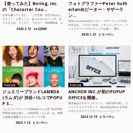
【使ってみた】Boring, inc.
フォトグラファーPeter Suth
の「Character Cou...
erland(ピーター・サザーラ
ン...
文章を書いていると、「この文章、何文字あるん
だろう？」と思うこと、ありませんか？ いや、あ
Peter Sutherland(ピーター・サザーランド) 1976
りますよね。ライター、ブロガー、SNS運用者、エ
年生まれ。 コロラド在住。ドキュメンタリー・フ
ンジニア、学生...
2025.2.13
sn22000
ォトグラフィーのテクニックを使い、隠れ...
2025.1.27
ヒラバヤシ
FOCUS
FOCUS
ジュエリーブランドLAMBDA
ANCHOR INC.が初のPOPUP
(ラムダ)が 渋谷パルコでPOPU
OFFICEを開催。
P S...
東京拠点のデザインオフィス、ANCHOR INC.。 ス
トリートウェアブランド、BlackEyePatch を手掛
ジュエリーブランド“LAMBDA( ラムダ))” “PLAYFRE
けるクリエイティブエージェンシーとして...
EDOM 自由を遊べ。 LAMBDA（ラムダ）は、有限
2024.12.19
ヒラバヤシ
な資源を無限のクリエイティブで追...
2025.1.16
ヒラバヤシ