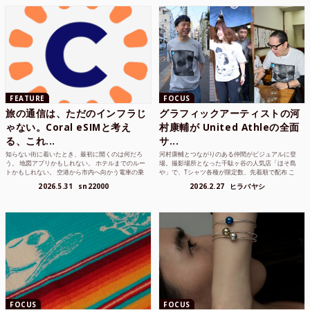
FEATURE
FOCUS
旅の通信は、ただのインフラじ
グラフィックアーティストの河
ゃない。Coral eSIMと考え
村康輔が United Athleの全面
る、これ...
サ...
知らない街に着いたとき、最初に開くのは何だろ
河村康輔とつながりのある仲間がビジュアルに登
う。 地図アプリかもしれない。 ホテルまでのルー
場。撮影場所となった千駄ヶ谷の人気店「ほそ島
トかもしれない。 空港から市内へ向かう電車の乗
や」で、Tシャツ各種が限定数、先着順で配布 こ
り方かもしれな...
れまでUnited...
2026.5.31
sn22000
2026.2.27
ヒラバヤシ
FOCUS
FOCUS