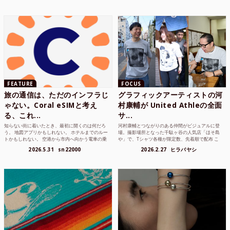
FEATURE
FOCUS
旅の通信は、ただのインフラじ
グラフィックアーティストの河
ゃない。Coral eSIMと考え
村康輔が United Athleの全面
る、これ...
サ...
知らない街に着いたとき、最初に開くのは何だろ
河村康輔とつながりのある仲間がビジュアルに登
う。 地図アプリかもしれない。 ホテルまでのルー
場。撮影場所となった千駄ヶ谷の人気店「ほそ島
トかもしれない。 空港から市内へ向かう電車の乗
や」で、Tシャツ各種が限定数、先着順で配布 こ
り方かもしれな...
れまでUnited...
2026.5.31
sn22000
2026.2.27
ヒラバヤシ