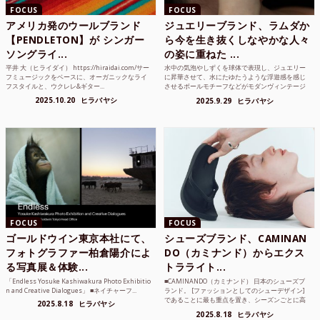
FOCUS
FOCUS
アメリカ発のウールブランド
ジュエリーブランド、ラムダか
【PENDLETON】が シンガー
ら今を生き抜くしなやかな人々
ソングライ...
の姿に重ねた ...
平井 大（ヒライダイ） https://hiraidai.com/サー
水中の気泡やしずくを球体で表現し、ジュエリー
フミュージックをベースに、オーガニックなライ
に昇華させて、水にたゆたうような浮遊感を感じ
フスタイルと、ウクレレ&ギター...
させるボールモチーフなどがモダンヴィンテージ
のような雰囲気も感じ...
2025.10.20
ヒラバヤシ
2025.9.29
ヒラバヤシ
FOCUS
FOCUS
ゴールドウイン東京本社にて、
シューズブランド、CAMINAN
フォトグラファー柏倉陽介によ
DO（カミナンド）からエクス
る写真展＆体験...
トラライト...
「Endless Yosuke Kashiwakura Photo Exhibitio
■CAMINANDO（カミナンド） 日本のシューズブ
n and Creative Dialogues」 ■ネイチャーフ...
ランド。 [ファッションとしてのシューデザイン]
であることに最も重点を置き、シーズンごとに高
2025.8.18
ヒラバヤシ
品質な素...
2025.8.18
ヒラバヤシ