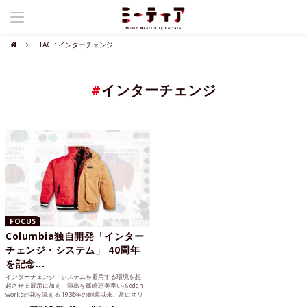
TAG : インターチェンジ
#
インターチェンジ
FOCUS
Columbia独自開発「インター
チェンジ・システム」 40周年
を記念...
インターチェンジ・システムを着用する環境を想
起させる展示に加え、演出を篠崎恵美率いるeden
worksが花を添える 1938年の創業以来、常にオリ
ジナリ...