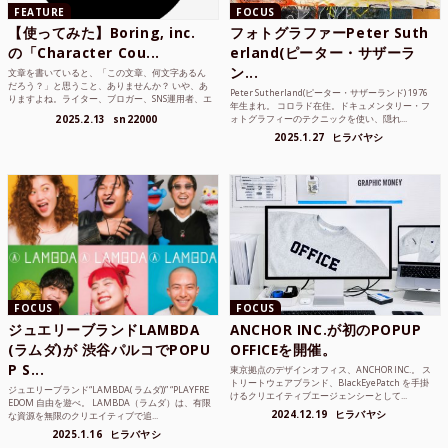
FEATURE
FOCUS
【使ってみた】Boring, inc.
フォトグラファーPeter Suth
の「Character Cou...
erland(ピーター・サザーラ
ン...
文章を書いていると、「この文章、何文字あるん
だろう？」と思うこと、ありませんか？ いや、あ
Peter Sutherland(ピーター・サザーランド) 1976
りますよね。ライター、ブロガー、SNS運用者、エ
年生まれ。 コロラド在住。ドキュメンタリー・フ
ンジニア、学生...
2025.2.13
sn22000
ォトグラフィーのテクニックを使い、隠れ...
2025.1.27
ヒラバヤシ
FOCUS
FOCUS
ジュエリーブランドLAMBDA
ANCHOR INC.が初のPOPUP
(ラムダ)が 渋谷パルコでPOPU
OFFICEを開催。
P S...
東京拠点のデザインオフィス、ANCHOR INC.。 ス
トリートウェアブランド、BlackEyePatch を手掛
ジュエリーブランド“LAMBDA( ラムダ))” “PLAYFRE
けるクリエイティブエージェンシーとして...
EDOM 自由を遊べ。 LAMBDA（ラムダ）は、有限
2024.12.19
ヒラバヤシ
な資源を無限のクリエイティブで追...
2025.1.16
ヒラバヤシ