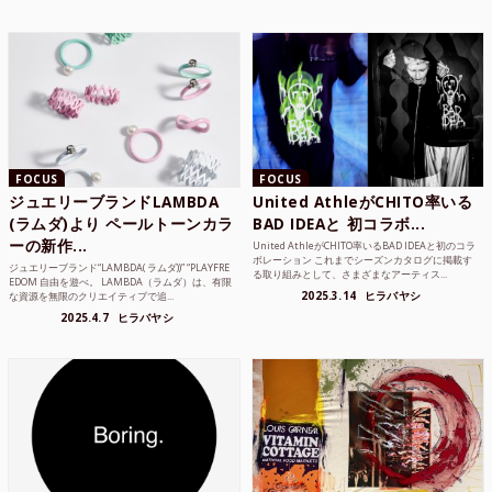
FOCUS
FOCUS
ジュエリーブランドLAMBDA
United AthleがCHITO率いる
(ラムダ)より ペールトーンカラ
BAD IDEAと 初コラボ...
ーの新作...
United AthleがCHITO率いるBAD IDEAと初のコラ
ボレーション これまでシーズンカタログに掲載す
ジュエリーブランド“LAMBDA( ラムダ))” “PLAYFRE
る取り組みとして、さまざまなアーティス...
EDOM 自由を遊べ。 LAMBDA（ラムダ）は、有限
2025.3.14
ヒラバヤシ
な資源を無限のクリエイティブで追...
2025.4.7
ヒラバヤシ