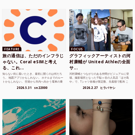
FEATURE
FOCUS
旅の通信は、ただのインフラじ
グラフィックアーティストの河
ゃない。Coral eSIMと考え
村康輔が United Athleの全面
る、これ...
サ...
知らない街に着いたとき、最初に開くのは何だろ
河村康輔とつながりのある仲間がビジュアルに登
う。 地図アプリかもしれない。 ホテルまでのルー
場。撮影場所となった千駄ヶ谷の人気店「ほそ島
トかもしれない。 空港から市内へ向かう電車の乗
や」で、Tシャツ各種が限定数、先着順で配布 こ
り方かもしれな...
れまでUnited...
2026.5.31
sn22000
2026.2.27
ヒラバヤシ