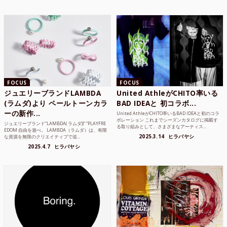
FOCUS
FOCUS
ジュエリーブランドLAMBDA
United AthleがCHITO率いる
(ラムダ)より ペールトーンカラ
BAD IDEAと 初コラボ...
ーの新作...
United AthleがCHITO率いるBAD IDEAと初のコラ
ボレーション これまでシーズンカタログに掲載す
ジュエリーブランド“LAMBDA( ラムダ))” “PLAYFRE
る取り組みとして、さまざまなアーティス...
EDOM 自由を遊べ。 LAMBDA（ラムダ）は、有限
2025.3.14
ヒラバヤシ
な資源を無限のクリエイティブで追...
2025.4.7
ヒラバヤシ