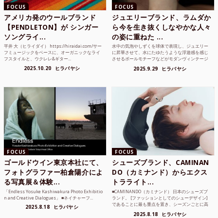
FOCUS
FOCUS
アメリカ発のウールブランド
ジュエリーブランド、ラムダか
【PENDLETON】が シンガー
ら今を生き抜くしなやかな人々
ソングライ...
の姿に重ねた ...
平井 大（ヒライダイ） https://hiraidai.com/サー
水中の気泡やしずくを球体で表現し、ジュエリー
フミュージックをベースに、オーガニックなライ
に昇華させて、水にたゆたうような浮遊感を感じ
フスタイルと、ウクレレ&ギター...
させるボールモチーフなどがモダンヴィンテージ
のような雰囲気も感じ...
2025.10.20
ヒラバヤシ
2025.9.29
ヒラバヤシ
FOCUS
FOCUS
ゴールドウイン東京本社にて、
シューズブランド、CAMINAN
フォトグラファー柏倉陽介によ
DO（カミナンド）からエクス
る写真展＆体験...
トラライト...
「Endless Yosuke Kashiwakura Photo Exhibitio
■CAMINANDO（カミナンド） 日本のシューズブ
n and Creative Dialogues」 ■ネイチャーフ...
ランド。 [ファッションとしてのシューデザイン]
であることに最も重点を置き、シーズンごとに高
2025.8.18
ヒラバヤシ
品質な素...
2025.8.18
ヒラバヤシ