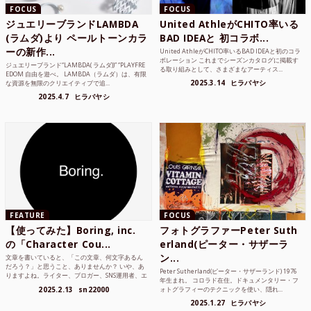
FOCUS
FOCUS
ジュエリーブランドLAMBDA
United AthleがCHITO率いる
(ラムダ)より ペールトーンカラ
BAD IDEAと 初コラボ...
ーの新作...
United AthleがCHITO率いるBAD IDEAと初のコラ
ボレーション これまでシーズンカタログに掲載す
ジュエリーブランド“LAMBDA( ラムダ))” “PLAYFRE
る取り組みとして、さまざまなアーティス...
EDOM 自由を遊べ。 LAMBDA（ラムダ）は、有限
2025.3.14
ヒラバヤシ
な資源を無限のクリエイティブで追...
2025.4.7
ヒラバヤシ
FEATURE
FOCUS
【使ってみた】Boring, inc.
フォトグラファーPeter Suth
の「Character Cou...
erland(ピーター・サザーラ
ン...
文章を書いていると、「この文章、何文字あるん
だろう？」と思うこと、ありませんか？ いや、あ
Peter Sutherland(ピーター・サザーランド) 1976
りますよね。ライター、ブロガー、SNS運用者、エ
年生まれ。 コロラド在住。ドキュメンタリー・フ
ンジニア、学生...
2025.2.13
sn22000
ォトグラフィーのテクニックを使い、隠れ...
2025.1.27
ヒラバヤシ