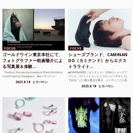
FOCUS
FOCUS
ゴールドウイン東京本社にて、
シューズブランド、CAMINAN
フォトグラファー柏倉陽介によ
DO（カミナンド）からエクス
る写真展＆体験...
トラライト...
「Endless Yosuke Kashiwakura Photo Exhibitio
■CAMINANDO（カミナンド） 日本のシューズブ
n and Creative Dialogues」 ■ネイチャーフ...
ランド。 [ファッションとしてのシューデザイン]
であることに最も重点を置き、シーズンごとに高
2025.8.18
ヒラバヤシ
品質な素...
2025.8.18
ヒラバヤシ