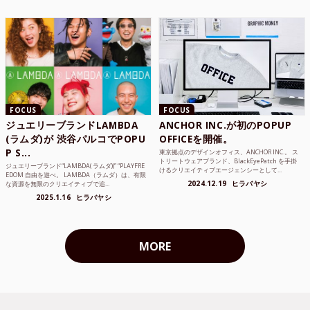
FOCUS
FOCUS
ジュエリーブランドLAMBDA
ANCHOR INC.が初のPOPUP
(ラムダ)が 渋谷パルコでPOPU
OFFICEを開催。
P S...
東京拠点のデザインオフィス、ANCHOR INC.。 ス
トリートウェアブランド、BlackEyePatch を手掛
ジュエリーブランド“LAMBDA( ラムダ))” “PLAYFRE
けるクリエイティブエージェンシーとして...
EDOM 自由を遊べ。 LAMBDA（ラムダ）は、有限
2024.12.19
ヒラバヤシ
な資源を無限のクリエイティブで追...
2025.1.16
ヒラバヤシ
MORE