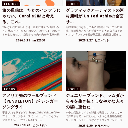
FEATURE
FOCUS
旅の通信は、ただのインフラじ
グラフィックアーティストの河
ゃない。Coral eSIMと考え
村康輔が United Athleの全面
る、これ...
サ...
知らない街に着いたとき、最初に開くのは何だろ
河村康輔とつながりのある仲間がビジュアルに登
う。 地図アプリかもしれない。 ホテルまでのルー
場。撮影場所となった千駄ヶ谷の人気店「ほそ島
トかもしれない。 空港から市内へ向かう電車の乗
や」で、Tシャツ各種が限定数、先着順で配布 こ
り方かもしれな...
れまでUnited...
2026.5.31
sn22000
2026.2.27
ヒラバヤシ
FOCUS
FOCUS
アメリカ発のウールブランド
ジュエリーブランド、ラムダか
【PENDLETON】が シンガー
ら今を生き抜くしなやかな人々
ソングライ...
の姿に重ねた ...
平井 大（ヒライダイ） https://hiraidai.com/サー
水中の気泡やしずくを球体で表現し、ジュエリー
フミュージックをベースに、オーガニックなライ
に昇華させて、水にたゆたうような浮遊感を感じ
フスタイルと、ウクレレ&ギター...
させるボールモチーフなどがモダンヴィンテージ
のような雰囲気も感じ...
2025.10.20
ヒラバヤシ
2025.9.29
ヒラバヤシ