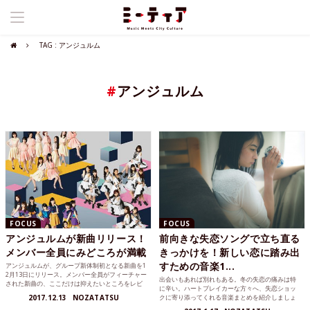
TAG : アンジュルム
#
アンジュルム
FOCUS
FOCUS
アンジュルムが新曲リリース！
前向きな失恋ソングで立ち直る
メンバー全員にみどころが満載
きっかけを！新しい恋に踏み出
すための音楽1...
アンジュルムが、グループ新体制初となる新曲を1
2月13日にリリース。メンバー全員がフィーチャー
出会いもあれば別れもある。冬の失恋の痛みは特
された新曲の、ここだけは抑えたいところをレビ
に辛い。ハートブレイカーな方々へ、失恋ショッ
ュー。
2017.12.13
NOZATATSU
クに寄り添ってくれる音楽まとめを紹介しましょ
う。