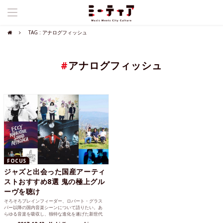
TAG : アナログフィッシュ
#
アナログフィッシュ
FOCUS
ジャズと出会った国産アーティ
ストおすすめ8選 鬼の極上グル
ーヴを聴け
そろそろブレインフィーダー、ロバート・グラス
パー以降の国内音楽シーンについて語りたい。あ
らゆる音楽を吸収し、独特な進化を遂げた新世代
のジャズ。えらいことになっとるで！