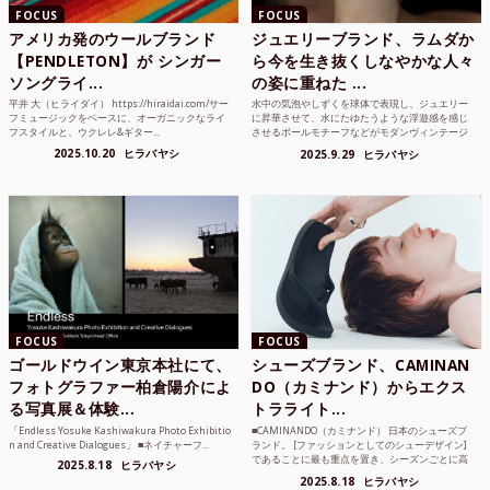
FOCUS
FOCUS
アメリカ発のウールブランド
ジュエリーブランド、ラムダか
【PENDLETON】が シンガー
ら今を生き抜くしなやかな人々
ソングライ...
の姿に重ねた ...
平井 大（ヒライダイ） https://hiraidai.com/サー
水中の気泡やしずくを球体で表現し、ジュエリー
フミュージックをベースに、オーガニックなライ
に昇華させて、水にたゆたうような浮遊感を感じ
フスタイルと、ウクレレ&ギター...
させるボールモチーフなどがモダンヴィンテージ
のような雰囲気も感じ...
2025.10.20
ヒラバヤシ
2025.9.29
ヒラバヤシ
FOCUS
FOCUS
ゴールドウイン東京本社にて、
シューズブランド、CAMINAN
フォトグラファー柏倉陽介によ
DO（カミナンド）からエクス
る写真展＆体験...
トラライト...
「Endless Yosuke Kashiwakura Photo Exhibitio
■CAMINANDO（カミナンド） 日本のシューズブ
n and Creative Dialogues」 ■ネイチャーフ...
ランド。 [ファッションとしてのシューデザイン]
であることに最も重点を置き、シーズンごとに高
2025.8.18
ヒラバヤシ
品質な素...
2025.8.18
ヒラバヤシ