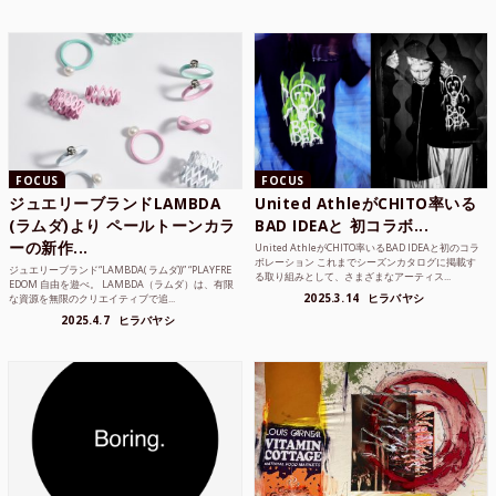
FOCUS
FOCUS
ジュエリーブランドLAMBDA
United AthleがCHITO率いる
(ラムダ)より ペールトーンカラ
BAD IDEAと 初コラボ...
ーの新作...
United AthleがCHITO率いるBAD IDEAと初のコラ
ボレーション これまでシーズンカタログに掲載す
ジュエリーブランド“LAMBDA( ラムダ))” “PLAYFRE
る取り組みとして、さまざまなアーティス...
EDOM 自由を遊べ。 LAMBDA（ラムダ）は、有限
2025.3.14
ヒラバヤシ
な資源を無限のクリエイティブで追...
2025.4.7
ヒラバヤシ