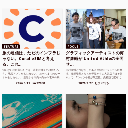
FEATURE
FOCUS
旅の通信は、ただのインフラじ
グラフィックアーティストの河
ゃない。Coral eSIMと考え
村康輔が United Athleの全面
る、これ...
サ...
知らない街に着いたとき、最初に開くのは何だろ
河村康輔とつながりのある仲間がビジュアルに登
う。 地図アプリかもしれない。 ホテルまでのルー
場。撮影場所となった千駄ヶ谷の人気店「ほそ島
トかもしれない。 空港から市内へ向かう電車の乗
や」で、Tシャツ各種が限定数、先着順で配布 こ
り方かもしれな...
れまでUnited...
2026.5.31
sn22000
2026.2.27
ヒラバヤシ