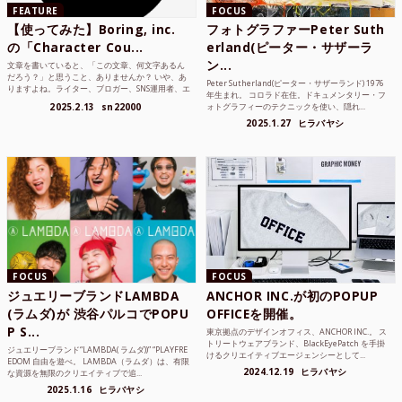
FEATURE
FOCUS
【使ってみた】Boring, inc.
フォトグラファーPeter Suth
の「Character Cou...
erland(ピーター・サザーラ
ン...
文章を書いていると、「この文章、何文字あるん
だろう？」と思うこと、ありませんか？ いや、あ
Peter Sutherland(ピーター・サザーランド) 1976
りますよね。ライター、ブロガー、SNS運用者、エ
年生まれ。 コロラド在住。ドキュメンタリー・フ
ンジニア、学生...
2025.2.13
sn22000
ォトグラフィーのテクニックを使い、隠れ...
2025.1.27
ヒラバヤシ
FOCUS
FOCUS
ジュエリーブランドLAMBDA
ANCHOR INC.が初のPOPUP
(ラムダ)が 渋谷パルコでPOPU
OFFICEを開催。
P S...
東京拠点のデザインオフィス、ANCHOR INC.。 ス
トリートウェアブランド、BlackEyePatch を手掛
ジュエリーブランド“LAMBDA( ラムダ))” “PLAYFRE
けるクリエイティブエージェンシーとして...
EDOM 自由を遊べ。 LAMBDA（ラムダ）は、有限
2024.12.19
ヒラバヤシ
な資源を無限のクリエイティブで追...
2025.1.16
ヒラバヤシ