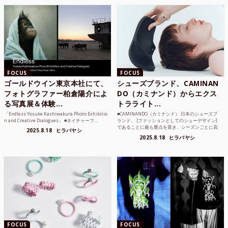
FOCUS
FOCUS
ゴールドウイン東京本社にて、
シューズブランド、CAMINAN
フォトグラファー柏倉陽介によ
DO（カミナンド）からエクス
る写真展＆体験...
トラライト...
「Endless Yosuke Kashiwakura Photo Exhibitio
■CAMINANDO（カミナンド） 日本のシューズブ
n and Creative Dialogues」 ■ネイチャーフ...
ランド。 [ファッションとしてのシューデザイン]
であることに最も重点を置き、シーズンごとに高
2025.8.18
ヒラバヤシ
品質な素...
2025.8.18
ヒラバヤシ
FOCUS
FOCUS