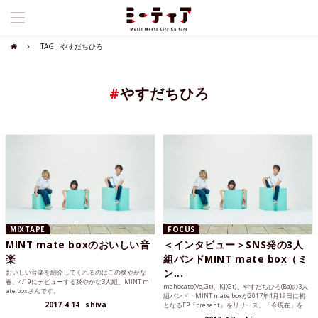
TAG : やすだちひろ
#
やすだちひろ
MIXTAPE
FOCUS
MINT mate boxのおいしい音
＜インタビュー＞SNS発の3人
楽
組バンドMINT mate box（ミ
ン...
おいしい音楽を紹介してくれるのはこの爽やかな
春、4/19にデビューする爽やかな3人組、MINT m
mahocato(Vo,Gt)、KJ(Gt)、やすだちひろ(Ba)の3人
ate boxさんです。
組バンド・MINT mate boxが2017年4月19日に初
2017.4.14
shiva
となるEP『present』をリリース。「今現在」を
全て詰め込んだという1stEPに対する思いを語って