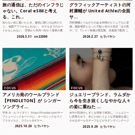
旅の通信は、ただのインフラじ
グラフィックアーティストの河
ゃない。Coral eSIMと考え
村康輔が United Athleの全面
る、これ...
サ...
知らない街に着いたとき、最初に開くのは何だろ
河村康輔とつながりのある仲間がビジュアルに登
う。 地図アプリかもしれない。 ホテルまでのルー
場。撮影場所となった千駄ヶ谷の人気店「ほそ島
トかもしれない。 空港から市内へ向かう電車の乗
や」で、Tシャツ各種が限定数、先着順で配布 こ
り方かもしれな...
れまでUnited...
2026.5.31
sn22000
2026.2.27
ヒラバヤシ
FOCUS
FOCUS
アメリカ発のウールブランド
ジュエリーブランド、ラムダか
【PENDLETON】が シンガー
ら今を生き抜くしなやかな人々
ソングライ...
の姿に重ねた ...
平井 大（ヒライダイ） https://hiraidai.com/サー
水中の気泡やしずくを球体で表現し、ジュエリー
フミュージックをベースに、オーガニックなライ
に昇華させて、水にたゆたうような浮遊感を感じ
フスタイルと、ウクレレ&ギター...
させるボールモチーフなどがモダンヴィンテージ
のような雰囲気も感じ...
2025.10.20
ヒラバヤシ
2025.9.29
ヒラバヤシ