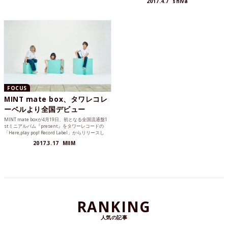
2017.4.7
shiva
くれました。
FOCUS
MINT mate box、タワレコレ
ーベルより全国デビュー
MINT mate boxが4月19日、初となる全国流通盤1
stミニアルバム『present』をタワーレコードの
「Here,play pop! Record Label」からリリースし
ます。
2017.3.17
MIIM
RANKING
人気の記事