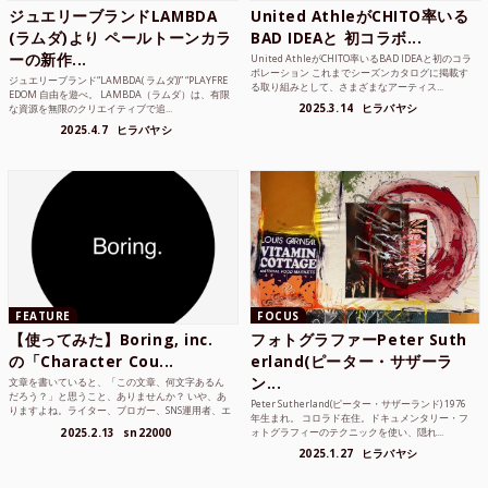
ジュエリーブランドLAMBDA
United AthleがCHITO率いる
(ラムダ)より ペールトーンカラ
BAD IDEAと 初コラボ...
ーの新作...
United AthleがCHITO率いるBAD IDEAと初のコラ
ボレーション これまでシーズンカタログに掲載す
ジュエリーブランド“LAMBDA( ラムダ))” “PLAYFRE
る取り組みとして、さまざまなアーティス...
EDOM 自由を遊べ。 LAMBDA（ラムダ）は、有限
2025.3.14
ヒラバヤシ
な資源を無限のクリエイティブで追...
2025.4.7
ヒラバヤシ
FEATURE
FOCUS
【使ってみた】Boring, inc.
フォトグラファーPeter Suth
の「Character Cou...
erland(ピーター・サザーラ
ン...
文章を書いていると、「この文章、何文字あるん
だろう？」と思うこと、ありませんか？ いや、あ
Peter Sutherland(ピーター・サザーランド) 1976
りますよね。ライター、ブロガー、SNS運用者、エ
年生まれ。 コロラド在住。ドキュメンタリー・フ
ンジニア、学生...
2025.2.13
sn22000
ォトグラフィーのテクニックを使い、隠れ...
2025.1.27
ヒラバヤシ