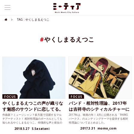
TAG : やくしまるえつこ
#
やくしまるえつこ
FOCUS
FOCUS
やくしまるえつこの声が織りな
バンド・相対性理論、2017年
す魅惑のサウンドに恋してる。
は吉祥寺のシティカルチャーに
作曲家？ミュージシャン？多方面で活躍するマル
2017年は、映画の年！ 4月に公開される「PARKS
チアーティスト！ 相対性理論のボーカルとしても
パークス」のエンディングテーマを提供する相対
知られるやくしまるえつこ。 特徴的な声と彼女の
性理論についてまとめました。
作り出すサウンド...
2017.3.31
momo_com
2018.5.27
S.Sasatani