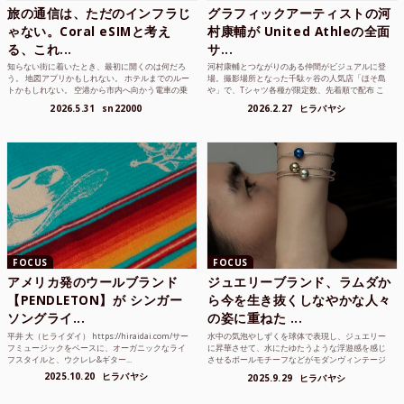
旅の通信は、ただのインフラじ
グラフィックアーティストの河
ゃない。Coral eSIMと考え
村康輔が United Athleの全面
る、これ...
サ...
知らない街に着いたとき、最初に開くのは何だろ
河村康輔とつながりのある仲間がビジュアルに登
う。 地図アプリかもしれない。 ホテルまでのルー
場。撮影場所となった千駄ヶ谷の人気店「ほそ島
トかもしれない。 空港から市内へ向かう電車の乗
や」で、Tシャツ各種が限定数、先着順で配布 こ
り方かもしれな...
れまでUnited...
2026.5.31
sn22000
2026.2.27
ヒラバヤシ
FOCUS
FOCUS
アメリカ発のウールブランド
ジュエリーブランド、ラムダか
【PENDLETON】が シンガー
ら今を生き抜くしなやかな人々
ソングライ...
の姿に重ねた ...
平井 大（ヒライダイ） https://hiraidai.com/サー
水中の気泡やしずくを球体で表現し、ジュエリー
フミュージックをベースに、オーガニックなライ
に昇華させて、水にたゆたうような浮遊感を感じ
フスタイルと、ウクレレ&ギター...
させるボールモチーフなどがモダンヴィンテージ
のような雰囲気も感じ...
2025.10.20
ヒラバヤシ
2025.9.29
ヒラバヤシ