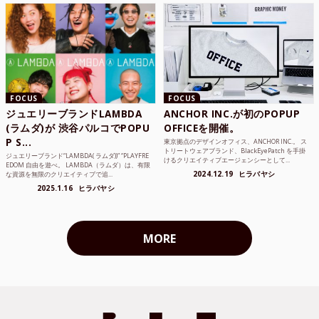
FOCUS
FOCUS
ジュエリーブランドLAMBDA
ANCHOR INC.が初のPOPUP
(ラムダ)が 渋谷パルコでPOPU
OFFICEを開催。
P S...
東京拠点のデザインオフィス、ANCHOR INC.。 ス
トリートウェアブランド、BlackEyePatch を手掛
ジュエリーブランド“LAMBDA( ラムダ))” “PLAYFRE
けるクリエイティブエージェンシーとして...
EDOM 自由を遊べ。 LAMBDA（ラムダ）は、有限
2024.12.19
ヒラバヤシ
な資源を無限のクリエイティブで追...
2025.1.16
ヒラバヤシ
MORE