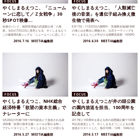
FOCUS
FOCUS
やくしまるえつこ、「ニューム
やくしまるえつこ、「人類滅亡
ーンに恋して／Ｚ女戦争」30
後の音楽」を遺伝子組み換え微
秒SPOT映像...
生物で発表へ
自身のバンド、相対性理論の武道館公演「八角
9月17日～11月20日の期間中、茨城県北地域6市町
形」当日の7月22日に発売となる、やくしまるえつ
の海と山を舞台に開催され、公式テーマソングを
この最新両A面シングル「ニュームーンに恋して／
やくしまるえつこが手がける国際芸術祭「KENPO
Ｚ女戦争」。発売...
KU A...
2016.7.16
MEETIA編集部
2016.6.30
MEETIA編集部
FOCUS
FOCUS
やくしまるえつこ、NHK総合
やくしまるえつこが井の頭公園
経済特番「欲望の資本主義」で
の園内放送を担当、100周年を
ナレーターに
記念して
5月28日の午後11時〜NHK総合にて放送される経
2017年に100周年を迎える井の頭恩賜公園で100周
済特番「欲望の資本主義～ルールが変わる時～」
年記念放送として、やくしまるえつこによる公園
でナレーターとして、やくしまるえつこが語りを
放送がスタートした。毎日10時・12時・16時の公
担当する。 「...
園定...
2016.5.27
MEETIA編集部
2016.5.17
MEETIA編集部