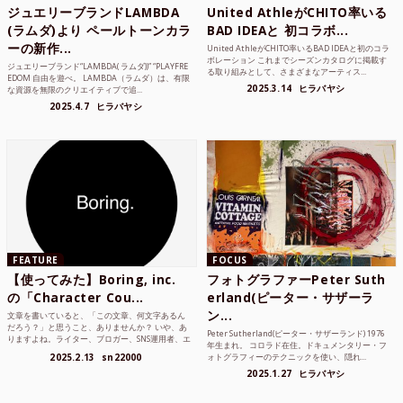
ジュエリーブランドLAMBDA
United AthleがCHITO率いる
(ラムダ)より ペールトーンカラ
BAD IDEAと 初コラボ...
ーの新作...
United AthleがCHITO率いるBAD IDEAと初のコラ
ボレーション これまでシーズンカタログに掲載す
ジュエリーブランド“LAMBDA( ラムダ))” “PLAYFRE
る取り組みとして、さまざまなアーティス...
EDOM 自由を遊べ。 LAMBDA（ラムダ）は、有限
2025.3.14
ヒラバヤシ
な資源を無限のクリエイティブで追...
2025.4.7
ヒラバヤシ
FEATURE
FOCUS
【使ってみた】Boring, inc.
フォトグラファーPeter Suth
の「Character Cou...
erland(ピーター・サザーラ
ン...
文章を書いていると、「この文章、何文字あるん
だろう？」と思うこと、ありませんか？ いや、あ
Peter Sutherland(ピーター・サザーランド) 1976
りますよね。ライター、ブロガー、SNS運用者、エ
年生まれ。 コロラド在住。ドキュメンタリー・フ
ンジニア、学生...
2025.2.13
sn22000
ォトグラフィーのテクニックを使い、隠れ...
2025.1.27
ヒラバヤシ