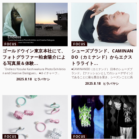
FOCUS
FOCUS
ゴールドウイン東京本社にて、
シューズブランド、CAMINAN
フォトグラファー柏倉陽介によ
DO（カミナンド）からエクス
る写真展＆体験...
トラライト...
「Endless Yosuke Kashiwakura Photo Exhibitio
■CAMINANDO（カミナンド） 日本のシューズブ
n and Creative Dialogues」 ■ネイチャーフ...
ランド。 [ファッションとしてのシューデザイン]
であることに最も重点を置き、シーズンごとに高
2025.8.18
ヒラバヤシ
品質な素...
2025.8.18
ヒラバヤシ
FOCUS
FOCUS