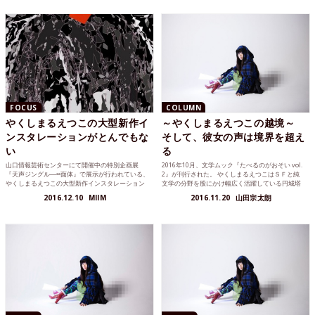
FOCUS
COLUMN
やくしまるえつこの大型新作イ
～やくしまるえつこの越境～
ンスタレーションがとんでもな
そして、彼女の声は境界を超え
い
る
山口情報芸術センターにて開催中の特別企画展
2016年10月、文学ムック『たべるのがおそい vol.
『天声ジングル―∞面体』で展示が行われている、
2』が刊行された。 やくしまるえつこはＳＦと純
やくしまるえつこの大型新作インスタレーション
文学の分野を股にかけ幅広く活躍している円城塔
の紹介映像がYoutubeに公開されています。
と短編小説『星間文通』を共作した。
2016.12.10
MIIM
2016.11.20
山田宗太朗