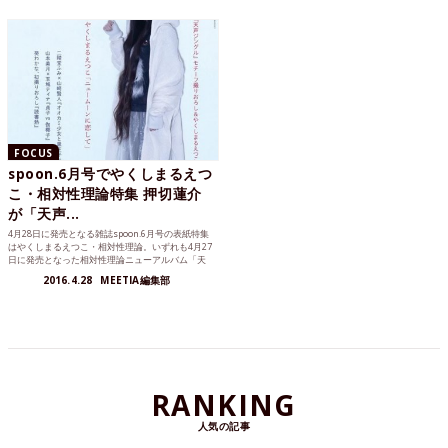
FOCUS
spoon.6月号でやくしまるえつ
こ・相対性理論特集 押切蓮介
が「天声...
4月28日に発売となる雑誌spoon.6月号の表紙特集
はやくしまるえつこ・相対性理論。いずれも4月27
日に発売となった相対性理論ニューアルバム「天
声ジン...
2016.4.28
MEETIA編集部
RANKING
人気の記事