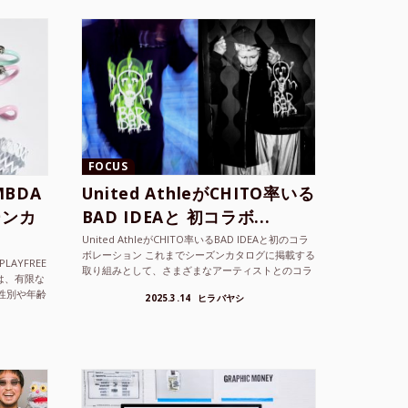
FOCUS
BDA
United AthleがCHITO率いる
ーンカ
BAD IDEAと 初コラボ...
United AthleがCHITO率いるBAD IDEAと初のコラ
ボレーション これまでシーズンカタログに掲載する
LAYFREE
取り組みとして、さまざまなアーティストとのコラ
）は、有限な
ボレーションアイテムを製品見本として作...
性別や年齢
2025.3.14
ヒラバヤシ