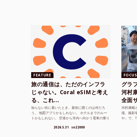
FEATURE
FOCUS
旅の通信は、ただのインフラ
グラ
じゃない。Coral eSIMと考え
河村康輔
る、これ...
全面サ.
知らない街に着いたとき、最初に開くのは何だろ
河村康輔
う。 地図アプリかもしれない。 ホテルまでのルー
場。撮影
トかもしれない。 空港から市内へ向かう電車の乗り
や」で、
方かもしれない。 あるいは、ひとまず音楽を流し
までUni
2026.5.31
sn22000
て、その街の空...
ざまな...