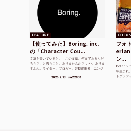
FEATURE
FOCUS
【使ってみた】Boring, inc.
フォト
の「Character Cou...
erl
ン...
文章を書いていると、「この文章、何文字あるんだ
ろう？」と思うこと、ありませんか？ いや、ありま
Peter S
すよね。ライター、ブロガー、SNS運用者、エンジ
年生まれ
ニア、学生… 文字数を意識する仕事やタスクは意外
トグラフ
2025.2.13
sn22000
と多い。で...
を撮り続け