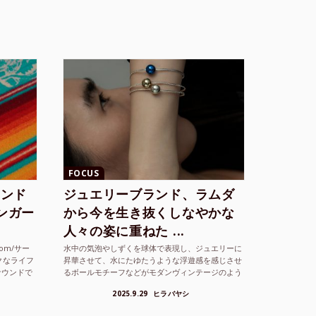
FOCUS
ランド
ジュエリーブランド、ラムダ
シンガー
から今を生き抜くしなやかな
人々の姿に重ねた ...
com/サー
水中の気泡やしずくを球体で表現し、ジュエリーに
クなライフ
昇華させて、水にたゆたうような浮遊感を感じさせ
サウンドで
るボールモチーフなどがモダンヴィンテージのよう
な雰囲気も感じさせるLAMBDA の新しいコレクシ
2025.9.29
ヒラバヤシ
ョンを202...