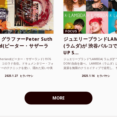
FOCUS
グラファーPeter Suth
ジュエリーブランドLAM
and(ピーター・サザーラ
(ラムダ)が 渋谷パルコで
UP S...
utherland(ピーター・サザーランド) 1976
ジュエリーブランド“LAMBDA( ラムダ))” “P
。 コロラド在住。ドキュメンタリー・フォ
DOM 自由を遊べ。 LAMBDA（ラムダ
ィーのテクニックを使い、隠れた笑いや美
資源を無限のクリエイティブで追究し、 
ているフォトグラファーでフィ...
の枠を超えボーダレスなジュエリ...
2025.1.27
ヒラバヤシ
2025.1.16
ヒラバヤシ
MORE