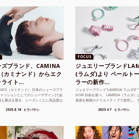
FOCUS
ズブランド、CAMINA
ジュエリーブランドLAM
O（カミナンド）からエク
(ラムダ)より ペールト
ライト...
ラーの新作...
NANDO（カミナンド） 日本のシューズブラ
ジュエリーブランド“LAMBDA( ラムダ))” “P
ファッションとしてのシューデザイン]であ
DOM 自由を遊べ。 LAMBDA（ラムダ
最も重点を置き、シーズンごとに高品質な
資源を無限のクリエイティブで追究し、 
選し、伝統的な靴作りの技術を今でも持つ
の枠を超えボーダレスなジュエリ...
2025.8.18
ヒラバヤシ
2025.4.7
ヒラバヤシ