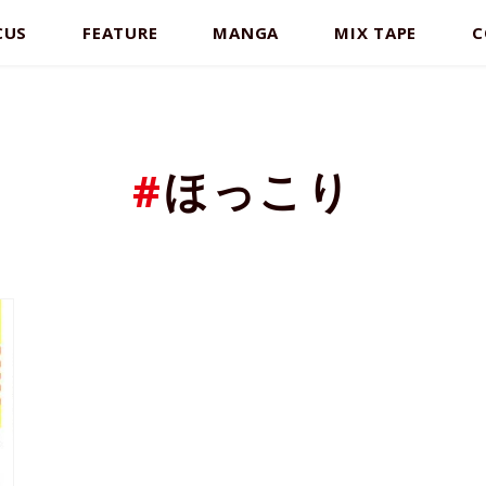
CUS
FEATURE
MANGA
MIX TAPE
C
#
ほっこり