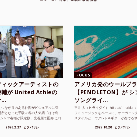
FOCUS
フィックアーティストの
アメリカ発のウールブ
が United Athleの
【PENDLETON】が 
..
ソングライ...
とつながりのある仲間がビジュアルに登
平井 大（ヒライダイ） https://hiraidai.
場所となった千駄ヶ谷の人気店「ほそ島
フミュージックをベースに、オーガニッ
Tシャツ各種が限定数、先着順で配布 これ
スタイルと、ウクレレ&ギターが奏でる
ted Athle（ユナイテッドアスレ）は、さま
注目を集めるシンガ ーソングラ...
2026.2.27
ヒラバヤシ
2025.10.20
ヒラバヤシ