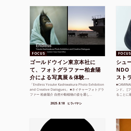
FOCUS
FOCUS
ゴールドウイン東京本社に
シュー
て、フォトグラファー柏倉陽
ND
介による写真展＆体験...
ストラ
「Endless Yosuke Kashiwakura Photo Exhibition
■CAMI
and Creative Dialogues」 ■ネイチャーフォトグラ
ンド。 [
ファー 柏倉陽介 自然や動植物の姿を通し...
ることに
素材を厳
2025.8.18
ヒラバヤシ
メキ...