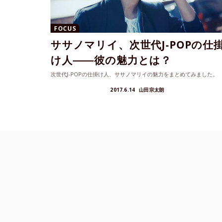
FOCUS
ササノマリイ、次世代J-POPの仕
け人――彼の魅力とは？
次世代J-POPの仕掛け人、ササノマリイの魅力をまとめてみました。
2017.6.14
山田宗太朗