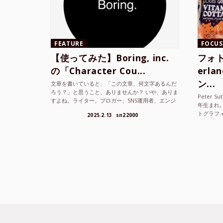
FEATURE
FOCUS
【使ってみた】Boring, inc.
フォト
の「Character Cou...
erl
ン...
文章を書いていると、「この文章、何文字あるんだ
ろう？」と思うこと、ありませんか？ いや、ありま
Peter S
すよね。ライター、ブロガー、SNS運用者、エンジ
年生まれ
ニア、学生… 文字数を意識する仕事やタスクは意外
トグラフ
2025.2.13
sn22000
と多い。で...
を撮り続け