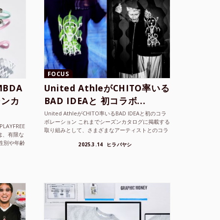
FOCUS
BDA
United AthleがCHITO率いる
ーンカ
BAD IDEAと 初コラボ...
United AthleがCHITO率いるBAD IDEAと初のコラ
ボレーション これまでシーズンカタログに掲載する
LAYFREE
取り組みとして、さまざまなアーティストとのコラ
）は、有限な
ボレーションアイテムを製品見本として作...
性別や年齢
2025.3.14
ヒラバヤシ