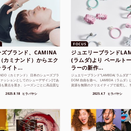
FOCUS
ズブランド、CAMINA
ジュエリーブランドLAM
O（カミナンド）からエク
(ラムダ)より ペールト
ライト...
ラーの新作...
NANDO（カミナンド） 日本のシューズブラ
ジュエリーブランド“LAMBDA( ラムダ))” “P
ファッションとしてのシューデザイン]であ
DOM 自由を遊べ。 LAMBDA（ラムダ
最も重点を置き、シーズンごとに高品質な
資源を無限のクリエイティブで追究し、 
選し、伝統的な靴作りの技術を今でも持つ
の枠を超えボーダレスなジュエリ...
2025.8.18
ヒラバヤシ
2025.4.7
ヒラバヤシ