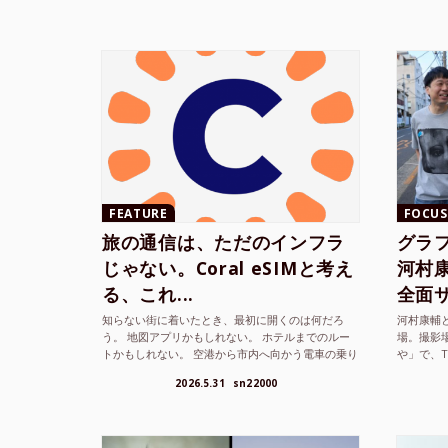
FEATURE
FOCUS
旅の通信は、ただのインフラ
グラ
じゃない。Coral eSIMと考え
河村康輔
る、これ...
全面サ.
知らない街に着いたとき、最初に開くのは何だろ
河村康輔
う。 地図アプリかもしれない。 ホテルまでのルー
場。撮影
トかもしれない。 空港から市内へ向かう電車の乗り
や」で、
方かもしれない。 あるいは、ひとまず音楽を流し
までUni
2026.5.31
sn22000
て、その街の空...
ざまな...