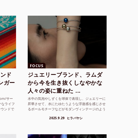
FOCUS
ランド
ジュエリーブランド、ラムダ
シンガー
から今を生き抜くしなやかな
人々の姿に重ねた ...
com/サー
水中の気泡やしずくを球体で表現し、ジュエリーに
クなライフ
昇華させて、水にたゆたうような浮遊感を感じさせ
サウンドで
るボールモチーフなどがモダンヴィンテージのよう
な雰囲気も感じさせるLAMBDA の新しいコレクシ
2025.9.29
ヒラバヤシ
ョンを202...