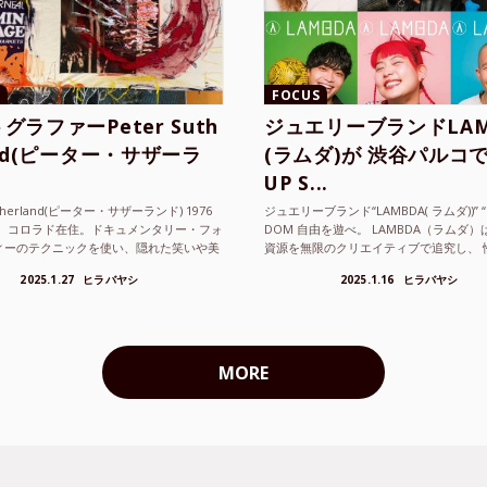
FOCUS
グラファーPeter Suth
ジュエリーブランドLAM
and(ピーター・サザーラ
(ラムダ)が 渋谷パルコで
UP S...
utherland(ピーター・サザーランド) 1976
ジュエリーブランド“LAMBDA( ラムダ))” “P
。 コロラド在住。ドキュメンタリー・フォ
DOM 自由を遊べ。 LAMBDA（ラムダ
ィーのテクニックを使い、隠れた笑いや美
資源を無限のクリエイティブで追究し、 
ているフォトグラファーでフィ...
の枠を超えボーダレスなジュエリ...
2025.1.27
ヒラバヤシ
2025.1.16
ヒラバヤシ
MORE