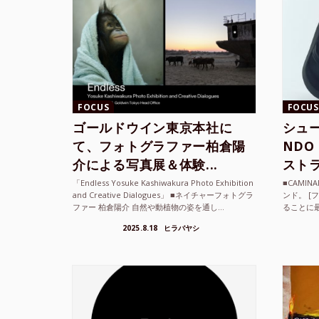
FOCUS
FOCUS
ゴールドウイン東京本社に
シュー
て、フォトグラファー柏倉陽
ND
介による写真展＆体験...
ストラ
「Endless Yosuke Kashiwakura Photo Exhibition
■CAMI
and Creative Dialogues」 ■ネイチャーフォトグラ
ンド。 [
ファー 柏倉陽介 自然や動植物の姿を通し...
ることに
素材を厳
2025.8.18
ヒラバヤシ
メキ...