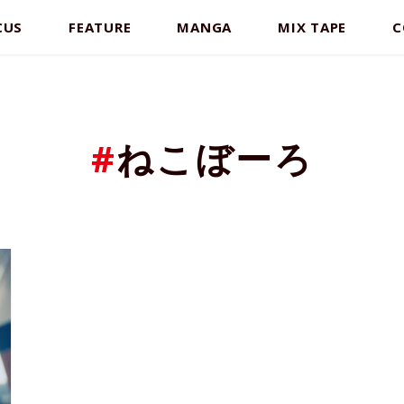
CUS
FEATURE
MANGA
MIX TAPE
C
#
ねこぼーろ