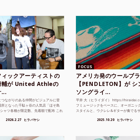
FOCUS
フィックアーティストの
アメリカ発のウールブ
が United Athleの
【PENDLETON】が 
..
ソングライ...
とつながりのある仲間がビジュアルに登
平井 大（ヒライダイ） https://hiraidai.
場所となった千駄ヶ谷の人気店「ほそ島
フミュージックをベースに、オーガニッ
Tシャツ各種が限定数、先着順で配布 これ
スタイルと、ウクレレ&ギターが奏でる
ted Athle（ユナイテッドアスレ）は、さま
注目を集めるシンガ ーソングラ...
2026.2.27
ヒラバヤシ
2025.10.20
ヒラバヤシ