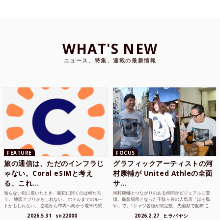
WHAT'S NEW
ニュース、特集、連載の最新情報
FEATURE
FOCUS
旅の通信は、ただのインフラじ
グラフィックアーティストの河
ゃない。Coral eSIMと考え
村康輔が United Athleの全面
る、これ...
サ...
知らない街に着いたとき、最初に開くのは何だろ
河村康輔とつながりのある仲間がビジュアルに登
う。 地図アプリかもしれない。 ホテルまでのルー
場。撮影場所となった千駄ヶ谷の人気店「ほそ島
トかもしれない。 空港から市内へ向かう電車の乗
や」で、Tシャツ各種が限定数、先着順で配布 こ
り方かもしれな...
れまでUnited...
2026.5.31
sn22000
2026.2.27
ヒラバヤシ