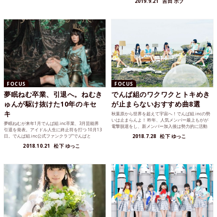
2019.9.21
吉田 ボブ
FOCUS
FOCUS
夢眠ねむ卒業、引退へ。ねむき
でんぱ組のワクワクとトキめき
ゅんが駆け抜けた10年のキセ
が止まらないおすすめ曲8選
キ
秋葉原から世界を超えて宇宙へ！でんぱ組.incの勢
いは止まらんよ！ 昨年、人気メンバー最上もがが
夢眠ねむが来年1月でんぱ組.inc卒業、3月芸能界
電撃脱退をし、新メンバー加入後は勢力的に活動
引退を発表。アイドル人生に終止符を打つ 10月13
をしているで...
日。でんぱ組.inc公式ファンクラブ“でんぱと
2018.7.28
松下 ゆっこ
う”か...
2018.10.21
松下 ゆっこ