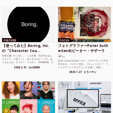
FEATURE
FOCUS
【使ってみた】Boring, inc.
フォトグラファーPeter Suth
の「Character Cou...
erland(ピーター・サザーラ
ン...
文章を書いていると、「この文章、何文字あるん
だろう？」と思うこと、ありませんか？ いや、あ
Peter Sutherland(ピーター・サザーランド) 1976
りますよね。ライター、ブロガー、SNS運用者、エ
年生まれ。 コロラド在住。ドキュメンタリー・フ
ンジニア、学生...
2025.2.13
sn22000
ォトグラフィーのテクニックを使い、隠れ...
2025.1.27
ヒラバヤシ