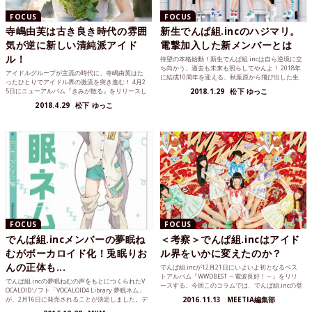
FOCUS
FOCUS
寺嶋由芙は古き良き時代の雰囲
新生でんぱ組.incのハジマリ。
気が逆に新しい清純派アイド
電撃加入した新メンバーとは
ル！
待望の本格始動！新生でんぱ組.incは自ら逆境に立
ち向かう。過去も未来も照らしてやんよ！ 2018年
アイドルグループが主流の時代に、寺嶋由芙はた
に結成10周年を迎える、秋葉原から飛び出した生
ったひとりでアイドル界の激流を突き進む！ 4月2
粋のヲ...
5日にニューアルバム『きみが散る』をリリースし
2018.1.29
松下 ゆっこ
た寺嶋由芙（て...
2018.4.29
松下 ゆっこ
FOCUS
FOCUS
でんぱ組.incメンバーの夢眠ね
＜考察＞でんぱ組.incはアイド
むがボーカロイド化！兎眠りお
ル界をいかに変えたのか？
んの正体も...
でんぱ組.incが12月21日にいよいよ初となるベス
トアルバム『WWDBEST ～電波良好！～』をリリ
でんぱ組.incの夢眠ねむの声をもとにつくられたV
ースする。今回このコラムでは、でんぱ組.incの登
OCALOIDソフト「VOCALOID4 Library 夢眠ネム」
場によりアイドル界がどう変化したのか、このタ
が、2月16日に発売されることが決定しました。デ
2016.11.13
MEETIA編集部
イミングで今一度考察してみたい。
モソングがYoutubeに公開されています。