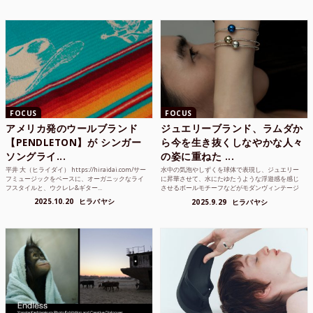
FOCUS
FOCUS
アメリカ発のウールブランド
ジュエリーブランド、ラムダか
【PENDLETON】が シンガー
ら今を生き抜くしなやかな人々
ソングライ...
の姿に重ねた ...
平井 大（ヒライダイ） https://hiraidai.com/サー
水中の気泡やしずくを球体で表現し、ジュエリー
フミュージックをベースに、オーガニックなライ
に昇華させて、水にたゆたうような浮遊感を感じ
フスタイルと、ウクレレ&ギター...
させるボールモチーフなどがモダンヴィンテージ
のような雰囲気も感じ...
2025.10.20
ヒラバヤシ
2025.9.29
ヒラバヤシ