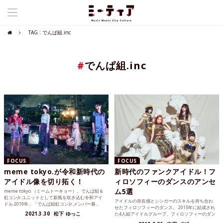
TAG : でんぱ組.inc
#
でんぱ組.inc
FOCUS
FOCUS
meme tokyo.が令和新時代の
新時代のファンクアイドル！フ
アイドル像を切り拓く！
ィロソフィーのダンスのアンセ
ム5選
meme tokyo.（ミームトーキョー）。でんぱ組＆
虹コンJr.ユニットとして新風を吹き込む令和アイ
アイドルの存在感とシンガーのスキルを持ち合わ
ドル 2019年、「でんぱ組虹コンJr.メンバー募...
せたフィロソフィーのダンス。 2015年に結成され
2021.3.30
松下 ゆっこ
た4人組アイドルグループ、フィロソフィーのダン
ス(通称 フ...