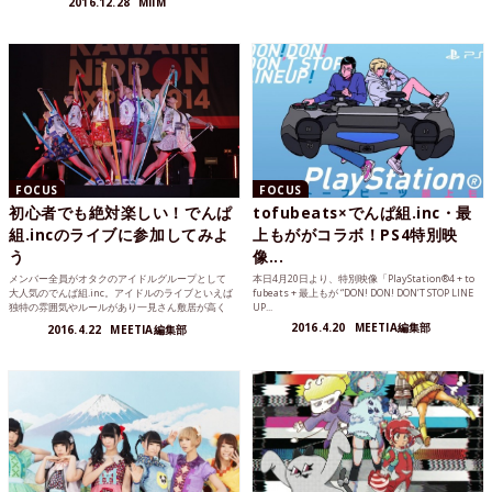
2016.12.28
MIIM
FOCUS
FOCUS
初心者でも絶対楽しい！でんぱ
tofubeats×でんぱ組.inc・最
組.incのライブに参加してみよ
上もががコラボ！PS4特別映
う
像...
メンバー全員がオタクのアイドルグループとして
本日4月20日より、特別映像「PlayStation®4 + to
大人気のでんぱ組.inc。アイドルのライブといえば
fubeats + 最上もが “DON! DON! DON’T STOP LINE
独特の雰囲気やルールがあり一見さん敷居が高く
UP...
感じますが、で...
2016.4.20
MEETIA編集部
2016.4.22
MEETIA編集部