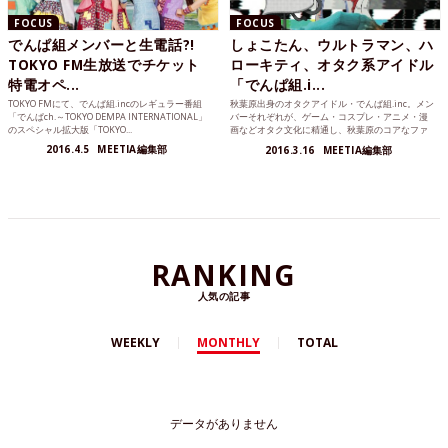
FOCUS
FOCUS
でんぱ組メンバーと生電話?!
しょこたん、ウルトラマン、ハ
TOKYO FM生放送でチケット
ローキティ、オタク系アイドル
特電オペ...
「でんぱ組.i...
TOKYO FMにて、でんぱ組.incのレギュラー番組
秋葉原出身のオタクアイドル・でんぱ組.inc。メン
「でんぱch.～TOKYO DEMPA INTERNATIONAL」
バーそれぞれが、ゲーム・コスプレ・アニメ・漫
のスペシャル拡大版「TOKYO...
画などオタク文化に精通し、秋葉原のコアなファ
ンだけは無く、...
2016.4.5
MEETIA編集部
2016.3.16
MEETIA編集部
RANKING
人気の記事
WEEKLY
MONTHLY
TOTAL
データがありません