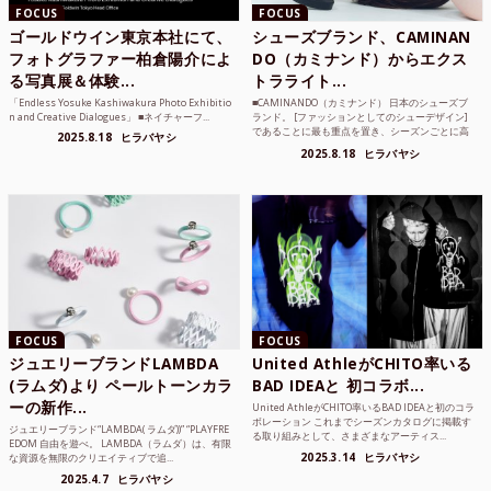
FOCUS
FOCUS
ゴールドウイン東京本社にて、
シューズブランド、CAMINAN
フォトグラファー柏倉陽介によ
DO（カミナンド）からエクス
る写真展＆体験...
トラライト...
「Endless Yosuke Kashiwakura Photo Exhibitio
■CAMINANDO（カミナンド） 日本のシューズブ
n and Creative Dialogues」 ■ネイチャーフ...
ランド。 [ファッションとしてのシューデザイン]
であることに最も重点を置き、シーズンごとに高
2025.8.18
ヒラバヤシ
品質な素...
2025.8.18
ヒラバヤシ
FOCUS
FOCUS
ジュエリーブランドLAMBDA
United AthleがCHITO率いる
(ラムダ)より ペールトーンカラ
BAD IDEAと 初コラボ...
ーの新作...
United AthleがCHITO率いるBAD IDEAと初のコラ
ボレーション これまでシーズンカタログに掲載す
ジュエリーブランド“LAMBDA( ラムダ))” “PLAYFRE
る取り組みとして、さまざまなアーティス...
EDOM 自由を遊べ。 LAMBDA（ラムダ）は、有限
2025.3.14
ヒラバヤシ
な資源を無限のクリエイティブで追...
2025.4.7
ヒラバヤシ