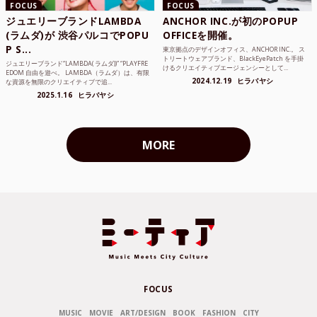
FOCUS
FOCUS
ジュエリーブランドLAMBDA
ANCHOR INC.が初のPOPUP
(ラムダ)が 渋谷パルコでPOPU
OFFICEを開催。
P S...
東京拠点のデザインオフィス、ANCHOR INC.。 ス
トリートウェアブランド、BlackEyePatch を手掛
ジュエリーブランド“LAMBDA( ラムダ))” “PLAYFRE
けるクリエイティブエージェンシーとして...
EDOM 自由を遊べ。 LAMBDA（ラムダ）は、有限
2024.12.19
ヒラバヤシ
な資源を無限のクリエイティブで追...
2025.1.16
ヒラバヤシ
MORE
FOCUS
MUSIC
MOVIE
ART/DESIGN
BOOK
FASHION
CITY