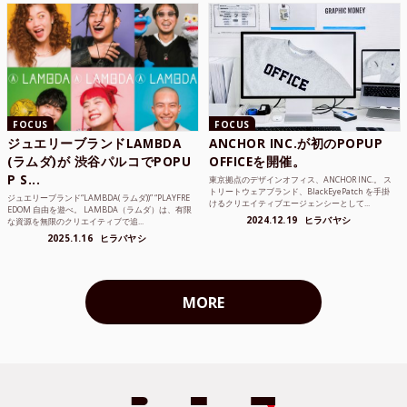
FOCUS
FOCUS
ジュエリーブランドLAMBDA
ANCHOR INC.が初のPOPUP
(ラムダ)が 渋谷パルコでPOPU
OFFICEを開催。
P S...
東京拠点のデザインオフィス、ANCHOR INC.。 ス
トリートウェアブランド、BlackEyePatch を手掛
ジュエリーブランド“LAMBDA( ラムダ))” “PLAYFRE
けるクリエイティブエージェンシーとして...
EDOM 自由を遊べ。 LAMBDA（ラムダ）は、有限
2024.12.19
ヒラバヤシ
な資源を無限のクリエイティブで追...
2025.1.16
ヒラバヤシ
MORE