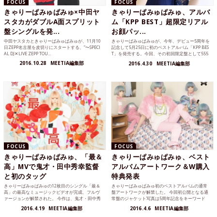
FOCUS
FOCUS
きゃりーぱみゅぱみゅ×中田ヤ
きゃりーぱみゅぱみゅ、アルバ
スタカがダブルA面スプリット
ム「KPP BEST」超限定リアル
盤シングルを発...
お顔パッ...
中田ヤスタカときゃりーぱみゅぱみゅが、11月10
きゃりーぱみゅぱみゅが、今年、デビュー5周年を
日ZEPP名古屋を皮切りにスタートする、”〜SPECI
記念して5月25日に初のベストアルバム「KPP BES
AL DJ✕LIVE ZEPP TOU...
T」を発売する。今回、その初回限定盤として555
55...
2016.10.28
MEETIA編集部
2016.4.30
MEETIA編集部
FOCUS
FOCUS
きゃりーぱみゅぱみゅ、「最＆
きゃりーぱみゅぱみゅ、ベスト
高」MVで鬼才・田中秀幸監督
アルバムアートワーク＆W購入
と初のタッグ
特典発表
きゃりーぱみゅぱみゅの12枚目のシングル「最＆
きゃりーぱみゅぱみゅ初のベストアルバムの通常
高」の最高なミュージックビデオが完成、フルヴ
盤アートワークが解禁した。 今回初公開となる通
ァージョンが解禁された。 今作は、鬼才・田中秀
常盤のジャケット写真は5周年記念をキーワード
幸監督との初めて...
に、デビューから彼...
2016.4.19
MEETIA編集部
2016.4.6
MEETIA編集部