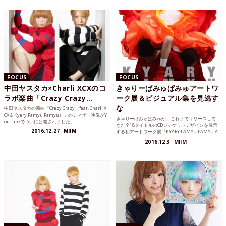
イケるのかちょっと検証してみました。
FOCUS
FOCUS
中田ヤスタカ×Charli XCXのコ
きゃりーぱみゅぱみゅアートワ
ラボ楽曲「Crazy Crazy...
ーク展＆ビジュアル集を見逃す
な
中田ヤスタカの新曲『Crazy Crazy（feat. Charli X
CX & Kyary Pamyu Pamyu）』のティザー映像がY
きゃりーぱみゅぱみゅが、これまでリリースして
ouTubeでついに公開されました。
きた全18タイトルのCDジャケットデザインを展示
2016.12.27
MIIM
する初アートワーク展『KYARY PAMYU PAMYU A
RTWORK EXHIBITION 2011-2016』を開催。また、
2016.12.3
MIIM
ビジュアルブックも同月8日に発売が決定しまし
た。