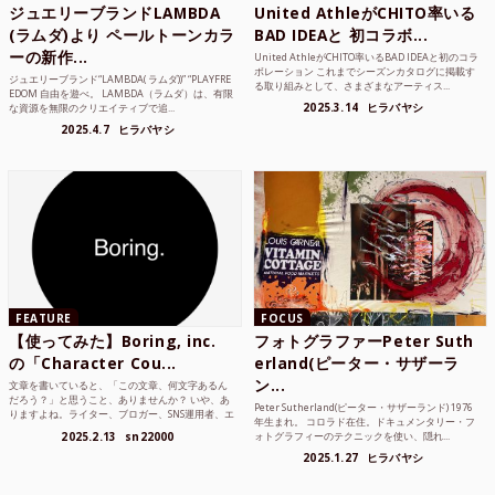
ジュエリーブランドLAMBDA
United AthleがCHITO率いる
(ラムダ)より ペールトーンカラ
BAD IDEAと 初コラボ...
ーの新作...
United AthleがCHITO率いるBAD IDEAと初のコラ
ボレーション これまでシーズンカタログに掲載す
ジュエリーブランド“LAMBDA( ラムダ))” “PLAYFRE
る取り組みとして、さまざまなアーティス...
EDOM 自由を遊べ。 LAMBDA（ラムダ）は、有限
2025.3.14
ヒラバヤシ
な資源を無限のクリエイティブで追...
2025.4.7
ヒラバヤシ
FEATURE
FOCUS
【使ってみた】Boring, inc.
フォトグラファーPeter Suth
の「Character Cou...
erland(ピーター・サザーラ
ン...
文章を書いていると、「この文章、何文字あるん
だろう？」と思うこと、ありませんか？ いや、あ
Peter Sutherland(ピーター・サザーランド) 1976
りますよね。ライター、ブロガー、SNS運用者、エ
年生まれ。 コロラド在住。ドキュメンタリー・フ
ンジニア、学生...
2025.2.13
sn22000
ォトグラフィーのテクニックを使い、隠れ...
2025.1.27
ヒラバヤシ