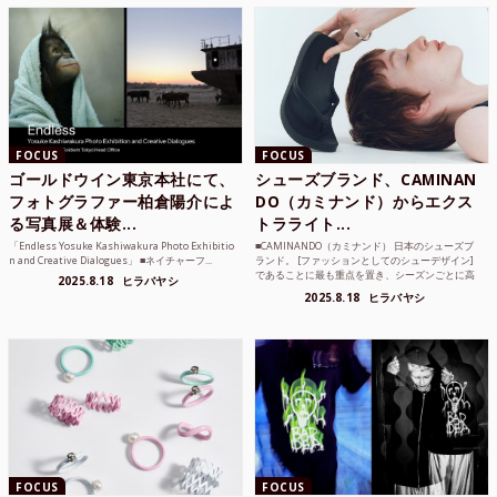
FOCUS
FOCUS
ゴールドウイン東京本社にて、
シューズブランド、CAMINAN
フォトグラファー柏倉陽介によ
DO（カミナンド）からエクス
る写真展＆体験...
トラライト...
「Endless Yosuke Kashiwakura Photo Exhibitio
■CAMINANDO（カミナンド） 日本のシューズブ
n and Creative Dialogues」 ■ネイチャーフ...
ランド。 [ファッションとしてのシューデザイン]
であることに最も重点を置き、シーズンごとに高
2025.8.18
ヒラバヤシ
品質な素...
2025.8.18
ヒラバヤシ
FOCUS
FOCUS