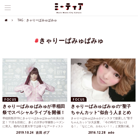
TAG : きゃりーぱみゅぱみゅ
#
きゃりーぱみゅぱみゅ
FOCUS
FOCUS
きゃりーぱみゅぱみゅが早稲田
きゃりーぱみゅぱみゅの“聖子
祭でスペシャルライブを開催！
ちゃんカット”似合う人まとめ
早稲田祭2019にきゃりーぱみゅぱみゅの出演が決
きゃりーぱみゅぱみゅがインスタで披露した“聖子
定！ 11月を目前に、多くの大学が学園祭シーズン
ちゃんカット”が大反響。「今の時代でもいけ
に突入。都内の主要大学では様々なアーティスト
る！」「なにこれ、かわいい！！」と賞賛の嵐。3
がスペシャル...
5年ほど前に大流行した“聖子ちゃんカット”。果た
2019.10.24
吉田 ボブ
2016.12.28
ado
して今の時代に、きゃりーぱみゅぱみゅ以外でも