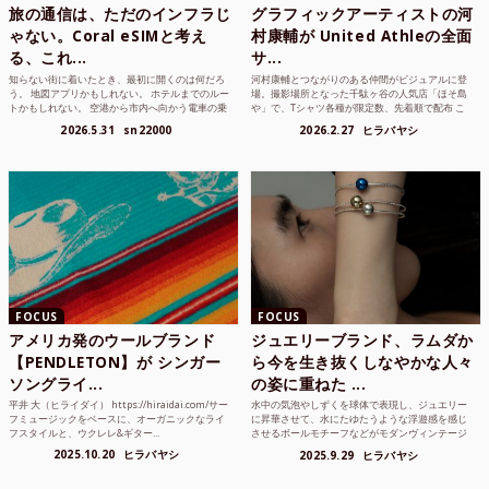
旅の通信は、ただのインフラじ
グラフィックアーティストの河
ゃない。Coral eSIMと考え
村康輔が United Athleの全面
る、これ...
サ...
知らない街に着いたとき、最初に開くのは何だろ
河村康輔とつながりのある仲間がビジュアルに登
う。 地図アプリかもしれない。 ホテルまでのルー
場。撮影場所となった千駄ヶ谷の人気店「ほそ島
トかもしれない。 空港から市内へ向かう電車の乗
や」で、Tシャツ各種が限定数、先着順で配布 こ
り方かもしれな...
れまでUnited...
2026.5.31
sn22000
2026.2.27
ヒラバヤシ
FOCUS
FOCUS
アメリカ発のウールブランド
ジュエリーブランド、ラムダか
【PENDLETON】が シンガー
ら今を生き抜くしなやかな人々
ソングライ...
の姿に重ねた ...
平井 大（ヒライダイ） https://hiraidai.com/サー
水中の気泡やしずくを球体で表現し、ジュエリー
フミュージックをベースに、オーガニックなライ
に昇華させて、水にたゆたうような浮遊感を感じ
フスタイルと、ウクレレ&ギター...
させるボールモチーフなどがモダンヴィンテージ
のような雰囲気も感じ...
2025.10.20
ヒラバヤシ
2025.9.29
ヒラバヤシ