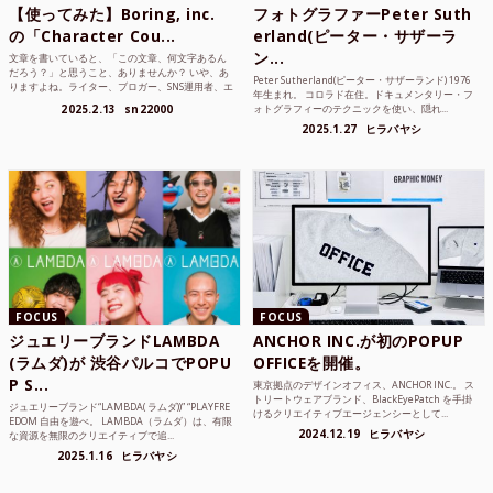
【使ってみた】Boring, inc.
フォトグラファーPeter Suth
の「Character Cou...
erland(ピーター・サザーラ
ン...
文章を書いていると、「この文章、何文字あるん
だろう？」と思うこと、ありませんか？ いや、あ
Peter Sutherland(ピーター・サザーランド) 1976
りますよね。ライター、ブロガー、SNS運用者、エ
年生まれ。 コロラド在住。ドキュメンタリー・フ
ンジニア、学生...
2025.2.13
sn22000
ォトグラフィーのテクニックを使い、隠れ...
2025.1.27
ヒラバヤシ
FOCUS
FOCUS
ジュエリーブランドLAMBDA
ANCHOR INC.が初のPOPUP
(ラムダ)が 渋谷パルコでPOPU
OFFICEを開催。
P S...
東京拠点のデザインオフィス、ANCHOR INC.。 ス
トリートウェアブランド、BlackEyePatch を手掛
ジュエリーブランド“LAMBDA( ラムダ))” “PLAYFRE
けるクリエイティブエージェンシーとして...
EDOM 自由を遊べ。 LAMBDA（ラムダ）は、有限
2024.12.19
ヒラバヤシ
な資源を無限のクリエイティブで追...
2025.1.16
ヒラバヤシ