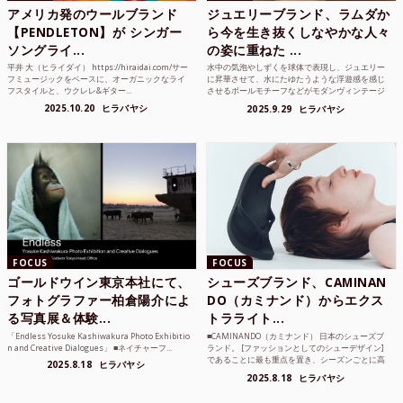
アメリカ発のウールブランド
ジュエリーブランド、ラムダか
【PENDLETON】が シンガー
ら今を生き抜くしなやかな人々
ソングライ...
の姿に重ねた ...
平井 大（ヒライダイ） https://hiraidai.com/サー
水中の気泡やしずくを球体で表現し、ジュエリー
フミュージックをベースに、オーガニックなライ
に昇華させて、水にたゆたうような浮遊感を感じ
フスタイルと、ウクレレ&ギター...
させるボールモチーフなどがモダンヴィンテージ
のような雰囲気も感じ...
2025.10.20
ヒラバヤシ
2025.9.29
ヒラバヤシ
FOCUS
FOCUS
ゴールドウイン東京本社にて、
シューズブランド、CAMINAN
フォトグラファー柏倉陽介によ
DO（カミナンド）からエクス
る写真展＆体験...
トラライト...
「Endless Yosuke Kashiwakura Photo Exhibitio
■CAMINANDO（カミナンド） 日本のシューズブ
n and Creative Dialogues」 ■ネイチャーフ...
ランド。 [ファッションとしてのシューデザイン]
であることに最も重点を置き、シーズンごとに高
2025.8.18
ヒラバヤシ
品質な素...
2025.8.18
ヒラバヤシ