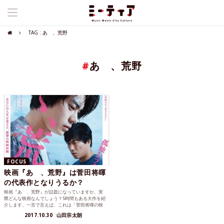
TAG : あゝ、荒野
#
あゝ、荒野
FOCUS
映画『あゝ、荒野』は菅田将暉
の代表作となりうるか？
映画『あゝ、荒野』が話題になっていますか、実
際どんな映画なんでしょう？5時間もある大作を紹
介します。一言で言えば、これは「菅田将暉の映
画」です。
2017.10.30
山田宗太朗