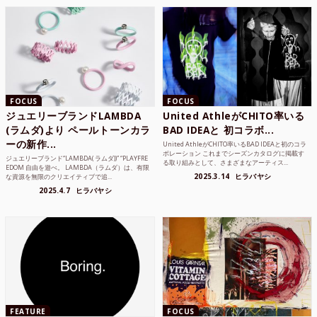
FOCUS
FOCUS
ジュエリーブランドLAMBDA
United AthleがCHITO率いる
(ラムダ)より ペールトーンカラ
BAD IDEAと 初コラボ...
ーの新作...
United AthleがCHITO率いるBAD IDEAと初のコラ
ボレーション これまでシーズンカタログに掲載す
ジュエリーブランド“LAMBDA( ラムダ))” “PLAYFRE
る取り組みとして、さまざまなアーティス...
EDOM 自由を遊べ。 LAMBDA（ラムダ）は、有限
2025.3.14
ヒラバヤシ
な資源を無限のクリエイティブで追...
2025.4.7
ヒラバヤシ
FEATURE
FOCUS