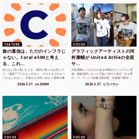
FEATURE
FOCUS
旅の通信は、ただのインフラじ
グラフィックアーティストの河
ゃない。Coral eSIMと考え
村康輔が United Athleの全面
る、これ...
サ...
知らない街に着いたとき、最初に開くのは何だろ
河村康輔とつながりのある仲間がビジュアルに登
う。 地図アプリかもしれない。 ホテルまでのルー
場。撮影場所となった千駄ヶ谷の人気店「ほそ島
トかもしれない。 空港から市内へ向かう電車の乗
や」で、Tシャツ各種が限定数、先着順で配布 こ
り方かもしれな...
れまでUnited...
2026.5.31
sn22000
2026.2.27
ヒラバヤシ
FOCUS
FOCUS