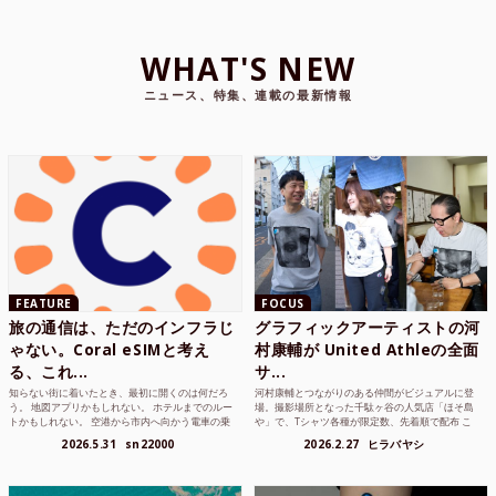
WHAT'S NEW
ニュース、特集、連載の最新情報
FEATURE
FOCUS
旅の通信は、ただのインフラじ
グラフィックアーティストの河
ゃない。Coral eSIMと考え
村康輔が United Athleの全面
る、これ...
サ...
知らない街に着いたとき、最初に開くのは何だろ
河村康輔とつながりのある仲間がビジュアルに登
う。 地図アプリかもしれない。 ホテルまでのルー
場。撮影場所となった千駄ヶ谷の人気店「ほそ島
トかもしれない。 空港から市内へ向かう電車の乗
や」で、Tシャツ各種が限定数、先着順で配布 こ
り方かもしれな...
れまでUnited...
2026.5.31
sn22000
2026.2.27
ヒラバヤシ