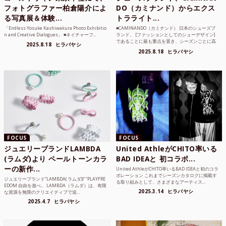
フォトグラファー柏倉陽介によ
DO（カミナンド）からエクス
る写真展＆体験...
トラライト...
「Endless Yosuke Kashiwakura Photo Exhibitio
■CAMINANDO（カミナンド） 日本のシューズブ
n and Creative Dialogues」 ■ネイチャーフ...
ランド。 [ファッションとしてのシューデザイン]
であることに最も重点を置き、シーズンごとに高
2025.8.18
ヒラバヤシ
品質な素...
2025.8.18
ヒラバヤシ
FOCUS
FOCUS
ジュエリーブランドLAMBDA
United AthleがCHITO率いる
(ラムダ)より ペールトーンカラ
BAD IDEAと 初コラボ...
ーの新作...
United AthleがCHITO率いるBAD IDEAと初のコラ
ボレーション これまでシーズンカタログに掲載す
ジュエリーブランド“LAMBDA( ラムダ))” “PLAYFRE
る取り組みとして、さまざまなアーティス...
EDOM 自由を遊べ。 LAMBDA（ラムダ）は、有限
2025.3.14
ヒラバヤシ
な資源を無限のクリエイティブで追...
2025.4.7
ヒラバヤシ