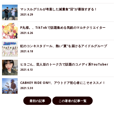
マッスルグリルが考案した減量食”沼”が最強すぎる！
2021.6.29
P丸様。、TikTokで話題集める気鋭のマルチクリエイター
2021.6.26
虹のコンキスタドール、熱い“夏”を届けるアイドルグループ
2021.6.18
ヒヨごん、芸人並のトーク力で話題のコメディ系YouTuber
2021.6.13
CABHEY RIDE ON!!、アウトドア初心者にこそオススメ！
2021.5.30
最初の記事
この著者の記事一覧