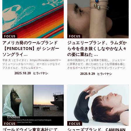
FOCUS
FOCUS
アメリカ発のウールブランド
ジュエリーブランド、ラムダか
【PENDLETON】が シンガー
ら今を生き抜くしなやかな人々
ソングライ...
の姿に重ねた ...
平井 大（ヒライダイ） https://hiraidai.com/サー
水中の気泡やしずくを球体で表現し、ジュエリー
フミュージックをベースに、オーガニックなライ
に昇華させて、水にたゆたうような浮遊感を感じ
フスタイルと、ウクレレ&ギター...
させるボールモチーフなどがモダンヴィンテージ
のような雰囲気も感じ...
2025.10.20
ヒラバヤシ
2025.9.29
ヒラバヤシ
FOCUS
FOCUS
ゴールドウイン東京本社にて、
シューズブランド、CAMINAN