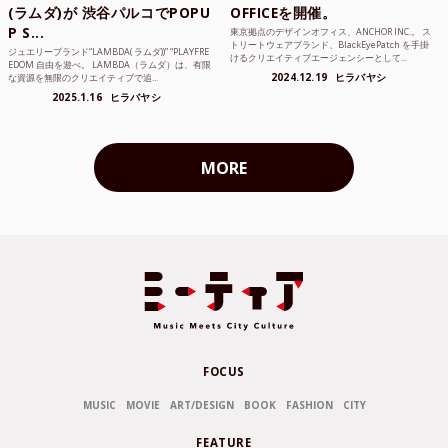
(ラムダ)が 渋谷パルコでPOPU
OFFICEを開催。
P S...
東京拠点のデザインオフィス、ANCHOR INC.。 ス
トリートウェアブランド、BlackEyePatch を手掛
ジュエリーブランド“LAMBDA( ラムダ))” “PLAYFRE
けるクリエイティブエージェンシーとして...
EDOM 自由を遊べ。 LAMBDA（ラムダ）は、有限
2024.12.19
ヒラバヤシ
な資源を無限のクリエイティブで追...
2025.1.16
ヒラバヤシ
MORE
FOCUS
MUSIC
MOVIE
ART/DESIGN
BOOK
FASHION
CITY
FEATURE