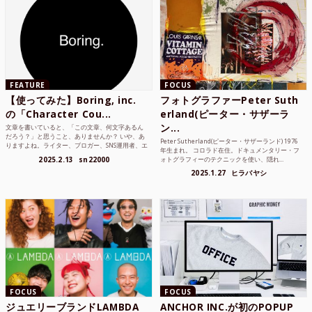
FEATURE
FOCUS
【使ってみた】Boring, inc.
フォトグラファーPeter Suth
の「Character Cou...
erland(ピーター・サザーラ
ン...
文章を書いていると、「この文章、何文字あるん
だろう？」と思うこと、ありませんか？ いや、あ
Peter Sutherland(ピーター・サザーランド) 1976
りますよね。ライター、ブロガー、SNS運用者、エ
年生まれ。 コロラド在住。ドキュメンタリー・フ
ンジニア、学生...
2025.2.13
sn22000
ォトグラフィーのテクニックを使い、隠れ...
2025.1.27
ヒラバヤシ
FOCUS
FOCUS
ジュエリーブランドLAMBDA
ANCHOR INC.が初のPOPUP