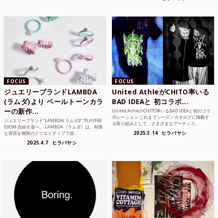
FOCUS
FOCUS
ジュエリーブランドLAMBDA
United AthleがCHITO率いる
(ラムダ)より ペールトーンカラ
BAD IDEAと 初コラボ...
ーの新作...
United AthleがCHITO率いるBAD IDEAと初のコラ
ボレーション これまでシーズンカタログに掲載す
ジュエリーブランド“LAMBDA( ラムダ))” “PLAYFRE
る取り組みとして、さまざまなアーティス...
EDOM 自由を遊べ。 LAMBDA（ラムダ）は、有限
2025.3.14
ヒラバヤシ
な資源を無限のクリエイティブで追...
2025.4.7
ヒラバヤシ