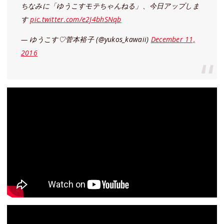
ちなみに「ゆうこすモテちゃんねる」、今日アップしま
す
pic.twitter.com/e2J4bhSNqb
— ゆうこす♡菅本裕子 (@yukos_kawaii)
December 11,
2016