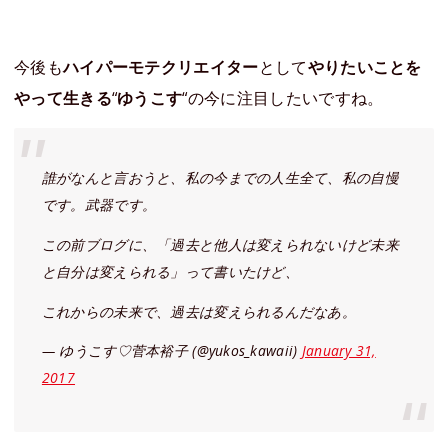
今後も
ハイパーモテクリエイター
として
やりたいことを
やって生きる
“
ゆうこす
“の今に注目したいですね。
誰がなんと言おうと、私の今までの人生全て、私の自慢
です。武器です。
この前ブログに、「過去と他人は変えられないけど未来
と自分は変えられる」って書いたけど、
これからの未来で、過去は変えられるんだなあ。
— ゆうこす♡菅本裕子 (@yukos_kawaii)
January 31,
2017