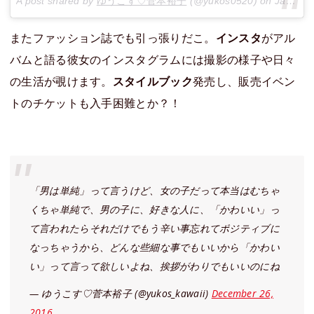
A post shared by
ゆうこす♡菅本裕子
(@yukos0520) on
Jan 23, 2017 at 11:16pm PST
またファッション誌でも引っ張りだこ。
インスタ
がアル
バムと語る彼女のインスタグラムには撮影の様子や日々
の生活が覗けます。
スタイルブック
発売し、販売イベン
トのチケットも入手困難とか？！
「男は単純」って言うけど、女の子だって本当はむちゃ
くちゃ単純で、男の子に、好きな人に、「かわいい」っ
て言われたらそれだけでもう辛い事忘れてポジティブに
なっちゃうから、どんな些細な事でもいいから「かわい
い」って言って欲しいよね、挨拶がわりでもいいのにね
— ゆうこす♡菅本裕子 (@yukos_kawaii)
December 26,
2016