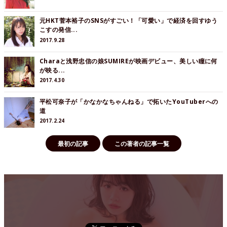
元HKT菅本裕子のSNSがすごい！「可愛い」で経済を回すゆう
こすの発信...
2017.9.28
Charaと浅野忠信の娘SUMIREが映画デビュー、美しい瞳に何
が映る...
2017.4.30
平松可奈子が「かなかなちゃんねる」で拓いたYouTuberへの
道
2017.2.24
最初の記事
この著者の記事一覧