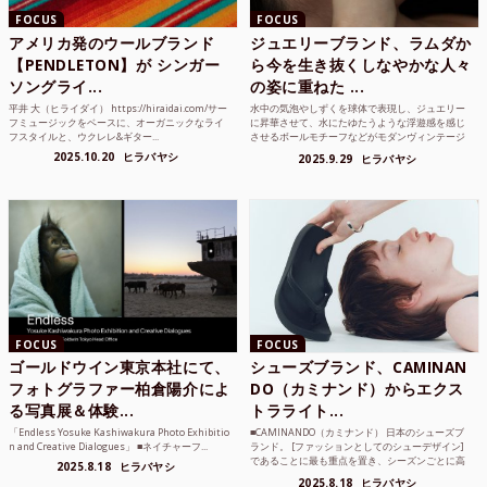
FOCUS
FOCUS
アメリカ発のウールブランド
ジュエリーブランド、ラムダか
【PENDLETON】が シンガー
ら今を生き抜くしなやかな人々
ソングライ...
の姿に重ねた ...
平井 大（ヒライダイ） https://hiraidai.com/サー
水中の気泡やしずくを球体で表現し、ジュエリー
フミュージックをベースに、オーガニックなライ
に昇華させて、水にたゆたうような浮遊感を感じ
フスタイルと、ウクレレ&ギター...
させるボールモチーフなどがモダンヴィンテージ
のような雰囲気も感じ...
2025.10.20
ヒラバヤシ
2025.9.29
ヒラバヤシ
FOCUS
FOCUS
ゴールドウイン東京本社にて、
シューズブランド、CAMINAN
フォトグラファー柏倉陽介によ
DO（カミナンド）からエクス
る写真展＆体験...
トラライト...
「Endless Yosuke Kashiwakura Photo Exhibitio
■CAMINANDO（カミナンド） 日本のシューズブ
n and Creative Dialogues」 ■ネイチャーフ...
ランド。 [ファッションとしてのシューデザイン]
であることに最も重点を置き、シーズンごとに高
2025.8.18
ヒラバヤシ
品質な素...
2025.8.18
ヒラバヤシ