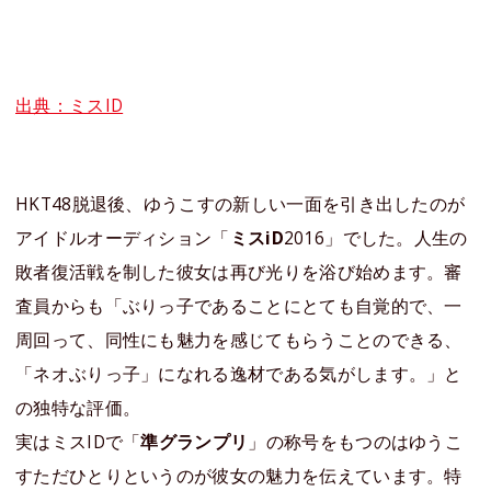
出典：ミスID
HKT48脱退後、ゆうこすの新しい一面を引き出したのが
アイドルオーディション「
ミスiD
2016」でした。人生の
敗者復活戦を制した彼女は再び光りを浴び始めます。審
査員からも「ぶりっ子であることにとても自覚的で、一
周回って、同性にも魅力を感じてもらうことのできる、
「ネオぶりっ子」になれる逸材である気がします。」と
の独特な評価。
実はミスIDで「
準グランプリ
」の称号をもつのは
ゆうこ
す
ただひとりというのが彼女の魅力を伝えています。特