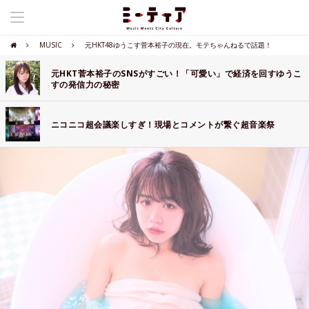
MUSIC
元HKT48ゆうこす菅本裕子の現在。モテちゃんねるで話題！
元HKT菅本裕子のSNSがすごい！「可愛い」で経済を回すゆうこ
すの発信力の秘密
ニコニコ超会議楽しすぎ！現場とコメントが繋ぐ超音楽祭