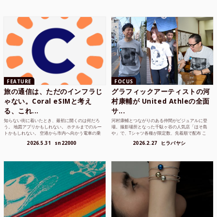
FEATURE
FOCUS
旅の通信は、ただのインフラじ
グラフィックアーティストの河
ゃない。Coral eSIMと考え
村康輔が United Athleの全面
る、これ...
サ...
知らない街に着いたとき、最初に開くのは何だろ
河村康輔とつながりのある仲間がビジュアルに登
う。 地図アプリかもしれない。 ホテルまでのルー
場。撮影場所となった千駄ヶ谷の人気店「ほそ島
トかもしれない。 空港から市内へ向かう電車の乗
や」で、Tシャツ各種が限定数、先着順で配布 こ
り方かもしれな...
れまでUnited...
2026.5.31
sn22000
2026.2.27
ヒラバヤシ