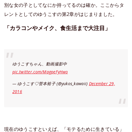
別な女の子としてなにか持ってるのは確か。ここからタ
レントとしての
ゆうこす
の第2章がはじまりました。
「カラコンやメイク、食生活まで大注目」
ゆうこすちゃん、動画撮影中
pic.twitter.com/MagpeFyHwo
— ゆうこす♡菅本裕子 (@yukos_kawaii)
December 29,
2016
現在の
ゆうこす
といえば、「モテるために生きている」