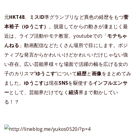
元
HKT48
、
ミスID
準グランプリなど異色の経歴をもつ
菅
本裕子（ゆうこす）
。脱退してからの動きが凄まじく最
近は、ライブ活動やモテ教室、youtubeでの「
モテちゃ
んねる
」動画配信などたくさん場所で目にします。ポジ
ティブな発言からかわいいけどかわいいだけじゃない強
い存在。広い芸能界様々な場面で活躍の幅を広げる女の
子のカリスマ”
ゆうこす
“について
経歴
と
画像
をまとめてみ
ました。
ゆうこす
は現在
SNS
を駆使する
インフルエンサ
ー
として、芸能界だけでなく
経済
界まで動かしてい
る！？