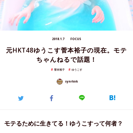
2018.1.7
FOCUS
元HKT48ゆうこす菅本裕子の現在。モテ
ちゃんねるで話題！
菅本裕子
ゆうこす
synrknk
モテるために生きてる！ゆうこすって何者？