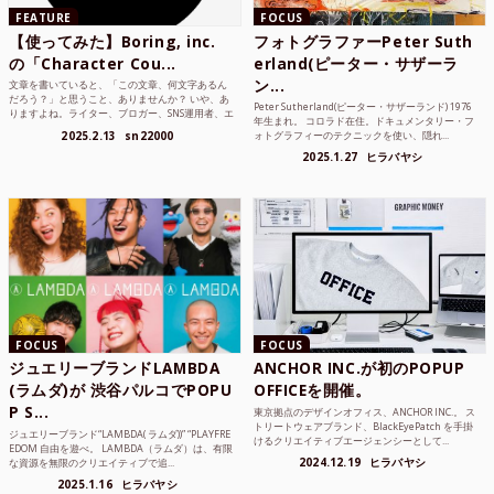
FEATURE
FOCUS
【使ってみた】Boring, inc.
フォトグラファーPeter Suth
の「Character Cou...
erland(ピーター・サザーラ
ン...
文章を書いていると、「この文章、何文字あるん
だろう？」と思うこと、ありませんか？ いや、あ
Peter Sutherland(ピーター・サザーランド) 1976
りますよね。ライター、ブロガー、SNS運用者、エ
年生まれ。 コロラド在住。ドキュメンタリー・フ
ンジニア、学生...
2025.2.13
sn22000
ォトグラフィーのテクニックを使い、隠れ...
2025.1.27
ヒラバヤシ
FOCUS
FOCUS
ジュエリーブランドLAMBDA
ANCHOR INC.が初のPOPUP
(ラムダ)が 渋谷パルコでPOPU
OFFICEを開催。
P S...
東京拠点のデザインオフィス、ANCHOR INC.。 ス
トリートウェアブランド、BlackEyePatch を手掛
ジュエリーブランド“LAMBDA( ラムダ))” “PLAYFRE
けるクリエイティブエージェンシーとして...
EDOM 自由を遊べ。 LAMBDA（ラムダ）は、有限
2024.12.19
ヒラバヤシ
な資源を無限のクリエイティブで追...
2025.1.16
ヒラバヤシ