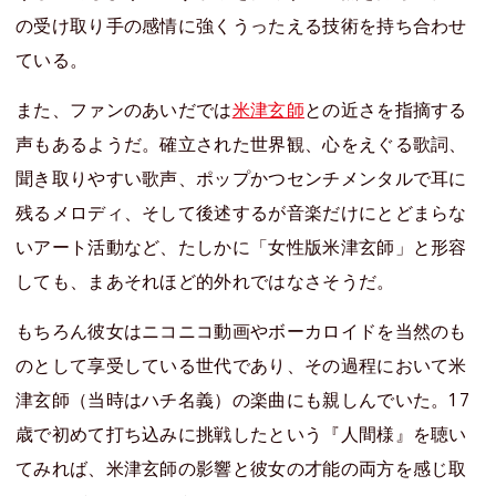
の受け取り手の感情に強くうったえる技術を持ち合わせ
ている。
また、ファンのあいだでは
米津玄師
との近さを指摘する
声もあるようだ。確立された世界観、心をえぐる歌詞、
聞き取りやすい歌声、ポップかつセンチメンタルで耳に
残るメロディ、そして後述するが音楽だけにとどまらな
いアート活動など、たしかに「女性版米津玄師」と形容
しても、まあそれほど的外れではなさそうだ。
もちろん彼女はニコニコ動画やボーカロイドを当然のも
のとして享受している世代であり、その過程において米
津玄師（当時はハチ名義）の楽曲にも親しんでいた。17
歳で初めて打ち込みに挑戦したという『人間様』を聴い
てみれば、米津玄師の影響と彼女の才能の両方を感じ取