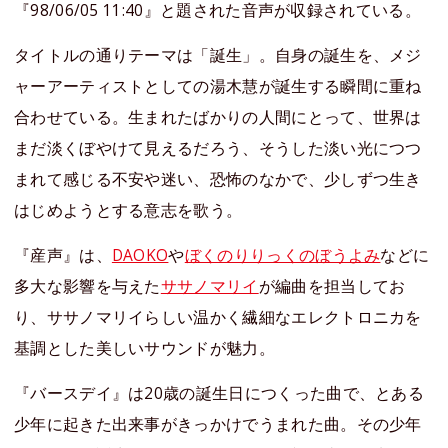
『98/06/05 11:40』と題された音声が収録されている。
タイトルの通りテーマは「誕生」。自身の誕生を、メジ
ャーアーティストとしての湯木慧が誕生する瞬間に重ね
合わせている。生まれたばかりの人間にとって、世界は
まだ淡くぼやけて見えるだろう、そうした淡い光につつ
まれて感じる不安や迷い、恐怖のなかで、少しずつ生き
はじめようとする意志を歌う。
『産声』は、
DAOKO
や
ぼくのりりっくのぼうよみ
などに
多大な影響を与えた
ササノマリイ
が編曲を担当してお
り、ササノマリイらしい温かく繊細なエレクトロニカを
基調とした美しいサウンドが魅力。
『バースデイ』は20歳の誕生日につくった曲で、とある
少年に起きた出来事がきっかけでうまれた曲。その少年