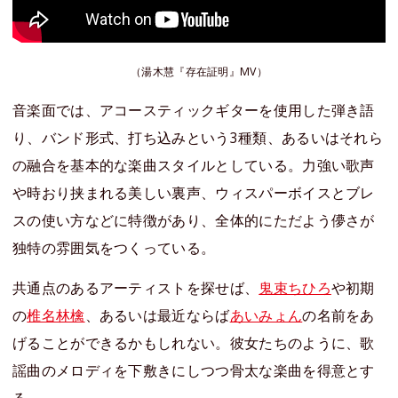
（湯木慧『存在証明』MV）
音楽面では、アコースティックギターを使用した弾き語
り、バンド形式、打ち込みという3種類、あるいはそれら
の融合を基本的な楽曲スタイルとしている。力強い歌声
や時おり挟まれる美しい裏声、ウィスパーボイスとブレ
スの使い方などに特徴があり、全体的にただよう儚さが
独特の雰囲気をつくっている。
共通点のあるアーティストを探せば、
鬼束ちひろ
や初期
の
椎名林檎
、あるいは最近ならば
あいみょん
の名前をあ
げることができるかもしれない。彼女たちのように、歌
謡曲のメロディを下敷きにしつつ骨太な楽曲を得意とす
る。