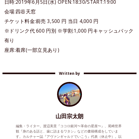
日時:2019年6月5日(水) OPEN:18:30/START:19:00
会場:四谷天窓
チケット料金:前売 3,500 円 当日 4,000 円
※ドリンク代 600 円別 ※学割:1,000 円キャッシュバック
有り
座席:着席(一部立見あり)
Written by
山田宗太朗
編集・ライター。渡辺美里『ココロ銀河〜革命の星座〜』、尾崎世界
観『身のある話と、歯に詰まるワタシ』などの書籍構成をしていま
す。カルチャー誌『アヴァンギャルドでいこう』代表（休止中）。以