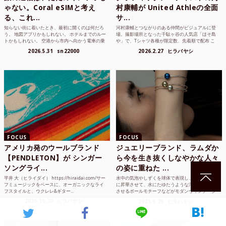
ゃない。Coral eSIMと考え
村康輔が United Athleの全面
る、これ...
サ...
知らない街に着いたとき、最初に開くのは何だろ
河村康輔とつながりのある仲間がビジュアルに登
う。 地図アプリかもしれない。 ホテルまでのルー
場。撮影場所となった千駄ヶ谷の人気店「ほそ島
トかもしれない。 空港から市内へ向かう電車の乗
や」で、Tシャツ各種が限定数、先着順で配布 こ
り方かもしれな...
れまでUnited...
2026.5.31
sn22000
2026.2.27
ヒラバヤシ
FOCUS
FOCUS
アメリカ発のウールブランド
ジュエリーブランド、ラムダか
【PENDLETON】が シンガー
ら今を生き抜くしなやかな人々
ソングライ...
の姿に重ねた ...
平井 大（ヒライダイ） https://hiraidai.com/サー
水中の気泡やしずくを球体で表現し、ジュエリー
フミュージックをベースに、オーガニックなライ
に昇華させて、水にたゆたうような浮遊感を感じ
フスタイルと、ウクレレ&ギター...
させるボールモチーフなどがモダンヴィンテージ
のような雰囲気も感じ...
2025.10.20
ヒラバヤシ
2025.9.29
ヒラバヤシ