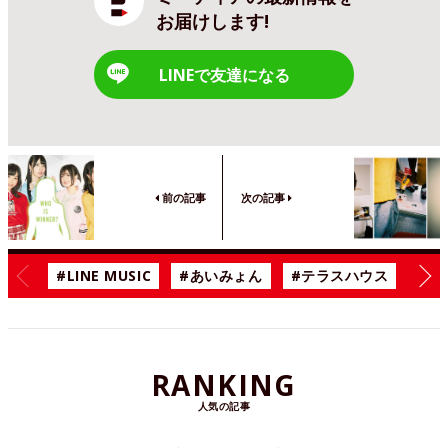
お届けします!
LINEで友達になる
前の記事
次の記事
#LINE MUSIC
#あいみょん
#テラスハウス
#漫
RANKING
人気の記事