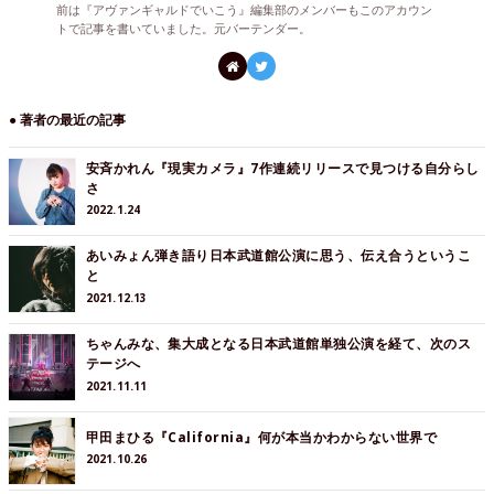
前は『アヴァンギャルドでいこう』編集部のメンバーもこのアカウン
トで記事を書いていました。元バーテンダー。
● 著者の最近の記事
安斉かれん『現実カメラ』7作連続リリースで見つける自分らし
さ
2022.1.24
あいみょん弾き語り日本武道館公演に思う、伝え合うというこ
と
2021.12.13
ちゃんみな、集大成となる日本武道館単独公演を経て、次のス
テージへ
2021.11.11
甲田まひる『California』何が本当かわからない世界で
2021.10.26