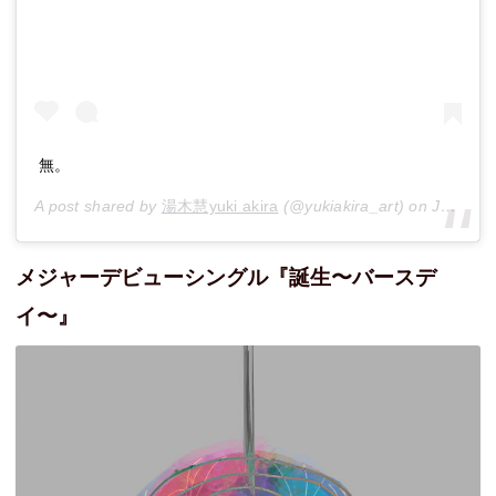
無。
A post shared by
湯木慧yuki akira
(@yukiakira_art) on
Jun 3, 2017 at 8:06pm PDT
メジャーデビューシングル『誕生〜バースデ
イ〜』