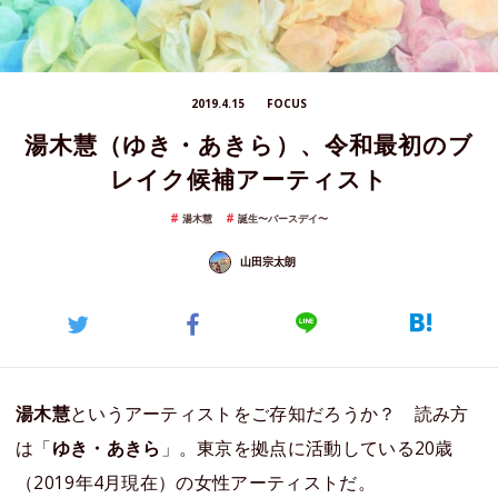
2019.4.15
FOCUS
湯木慧（ゆき・あきら）、令和最初のブ
レイク候補アーティスト
湯木慧
誕生〜バースデイ〜
山田宗太朗
湯木慧
というアーティストをご存知だろうか？ 読み方
は「
ゆき・あきら
」。東京を拠点に活動している20歳
（2019年4月現在）の女性アーティストだ。