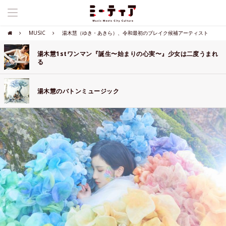
MUSIC
湯木慧（ゆき・あきら）、令和最初のブレイク候補アーティスト
湯木慧1stワンマン『誕生〜始まりの心実〜』少女は二度うまれ
る
湯木慧のバトンミュージック