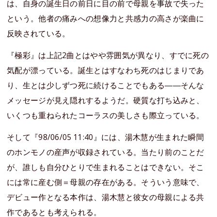
は、自身の誕生日の前日に目の前で母親を事故で失った
という。他者の痛みへの想像力と共感力の高さが楽曲に
反映されている。
『極彩』は上記2曲とはやや雰囲気が異なり、すでに死の
気配が漂っている。誕生とはすなわち死のはじまりであ
り、生とは少しずつ死に続けることでもある――そんな
メッセージが見え隠れするようだ。硬質な打ち込みと、
いくつも重ねられたコーラスの美しさも際立っている。
そして『98/06/05 11:40』には、湯木慧が生まれた瞬間
のホンモノの産声が収録されている。当たり前のことだ
が、誰しも自分ひとりで生まれることはできない。そこ
には常に産む側＝母親の存在がある。そういう意味で、
デビュー作となる本作は、湯木慧と彼女の母親による共
作であるとも考えられる。