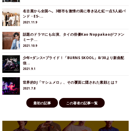
名古屋から全国へ。3都市を激情の渦に巻き込む紅一点5人組バ
ンド・ES-...
2021.11.9
話題のドラマにも出演、タイの俳優Kao Noppakaoがファン
ミーテ...
2021.10.9
少年×ダンス×プライド！「BURNS SKOOL」8/30より新曲配
信...
2021.9.1
世界的DJ「マシュメロ」、その覆面に隠された素顔とは？
2021.7.8
最初の記事
この著者の記事一覧