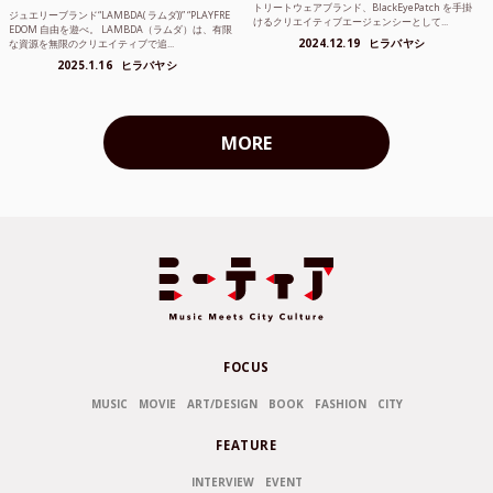
トリートウェアブランド、BlackEyePatch を手掛
ジュエリーブランド“LAMBDA( ラムダ))” “PLAYFRE
けるクリエイティブエージェンシーとして...
EDOM 自由を遊べ。 LAMBDA（ラムダ）は、有限
2024.12.19
ヒラバヤシ
な資源を無限のクリエイティブで追...
2025.1.16
ヒラバヤシ
MORE
FOCUS
MUSIC
MOVIE
ART/DESIGN
BOOK
FASHION
CITY
FEATURE
INTERVIEW
EVENT