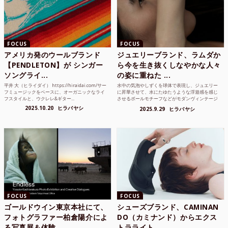
FOCUS
FOCUS
アメリカ発のウールブランド
ジュエリーブランド、ラムダか
【PENDLETON】が シンガー
ら今を生き抜くしなやかな人々
ソングライ...
の姿に重ねた ...
平井 大（ヒライダイ） https://hiraidai.com/サー
水中の気泡やしずくを球体で表現し、ジュエリー
フミュージックをベースに、オーガニックなライ
に昇華させて、水にたゆたうような浮遊感を感じ
フスタイルと、ウクレレ&ギター...
させるボールモチーフなどがモダンヴィンテージ
のような雰囲気も感じ...
2025.10.20
ヒラバヤシ
2025.9.29
ヒラバヤシ
FOCUS
FOCUS
ゴールドウイン東京本社にて、
シューズブランド、CAMINAN
フォトグラファー柏倉陽介によ
DO（カミナンド）からエクス
る写真展＆体験...
トラライト...