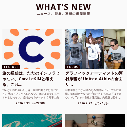
WHAT'S NEW
ニュース、特集、連載の最新情報
FEATURE
FOCUS
旅の通信は、ただのインフラじ
グラフィックアーティストの河
ゃない。Coral eSIMと考え
村康輔が United Athleの全面
る、これ...
サ...
知らない街に着いたとき、最初に開くのは何だろ
河村康輔とつながりのある仲間がビジュアルに登
う。 地図アプリかもしれない。 ホテルまでのルー
場。撮影場所となった千駄ヶ谷の人気店「ほそ島
トかもしれない。 空港から市内へ向かう電車の乗
や」で、Tシャツ各種が限定数、先着順で配布 こ
り方かもしれな...
れまでUnited...
2026.5.31
sn22000
2026.2.27
ヒラバヤシ