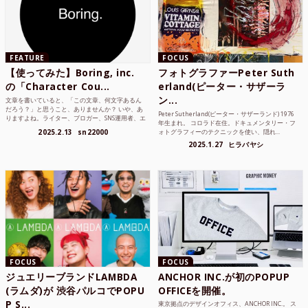
FEATURE
FOCUS
【使ってみた】Boring, inc.
フォトグラファーPeter Suth
の「Character Cou...
erland(ピーター・サザーラ
ン...
文章を書いていると、「この文章、何文字あるん
だろう？」と思うこと、ありませんか？ いや、あ
Peter Sutherland(ピーター・サザーランド) 1976
りますよね。ライター、ブロガー、SNS運用者、エ
年生まれ。 コロラド在住。ドキュメンタリー・フ
ンジニア、学生...
2025.2.13
sn22000
ォトグラフィーのテクニックを使い、隠れ...
2025.1.27
ヒラバヤシ
FOCUS
FOCUS
ジュエリーブランドLAMBDA
ANCHOR INC.が初のPOPUP
(ラムダ)が 渋谷パルコでPOPU
OFFICEを開催。
P S...
東京拠点のデザインオフィス、ANCHOR INC.。 ス