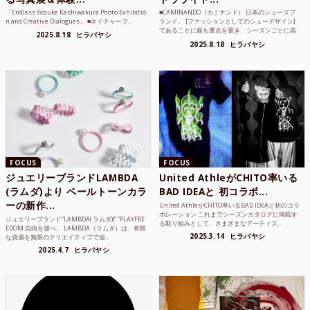
「Endless Yosuke Kashiwakura Photo Exhibitio
■CAMINANDO（カミナンド） 日本のシューズブ
n and Creative Dialogues」 ■ネイチャーフ...
ランド。 [ファッションとしてのシューデザイン]
であることに最も重点を置き、シーズンごとに高
2025.8.18
ヒラバヤシ
品質な素...
2025.8.18
ヒラバヤシ
FOCUS
FOCUS
ジュエリーブランドLAMBDA
United AthleがCHITO率いる
(ラムダ)より ペールトーンカラ
BAD IDEAと 初コラボ...
ーの新作...
United AthleがCHITO率いるBAD IDEAと初のコラ
ボレーション これまでシーズンカタログに掲載す
ジュエリーブランド“LAMBDA( ラムダ))” “PLAYFRE
る取り組みとして、さまざまなアーティス...
EDOM 自由を遊べ。 LAMBDA（ラムダ）は、有限
2025.3.14
ヒラバヤシ
な資源を無限のクリエイティブで追...
2025.4.7
ヒラバヤシ