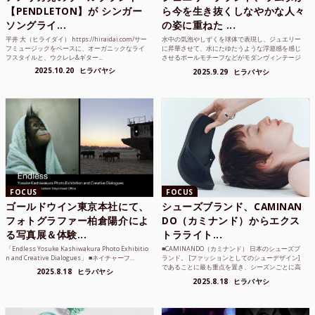
【PENDLETON】が シンガー
ら今を生き抜くしなやかな人々
ソングライ...
の姿に重ねた ...
平井 大（ヒライダイ） https://hiraidai.com/サー
水中の気泡やしずくを球体で表現し、ジュエリー
フミュージックをベースに、オーガニックなライ
に昇華させて、水にたゆたうような浮遊感を感じ
フスタイルと、ウクレレ&ギター...
させるボールモチーフなどがモダンヴィンテージ
のような雰囲気も感じ...
2025.10.20
ヒラバヤシ
2025.9.29
ヒラバヤシ
FOCUS
FOCUS
ゴールドウイン東京本社にて、
シューズブランド、CAMINAN
フォトグラファー柏倉陽介によ
DO（カミナンド）からエクス
る写真展＆体験...
トラライト...
「Endless Yosuke Kashiwakura Photo Exhibitio
■CAMINANDO（カミナンド） 日本のシューズブ
n and Creative Dialogues」 ■ネイチャーフ...
ランド。 [ファッションとしてのシューデザイン]
であることに最も重点を置き、シーズンごとに高
2025.8.18
ヒラバヤシ
品質な素...
2025.8.18
ヒラバヤシ