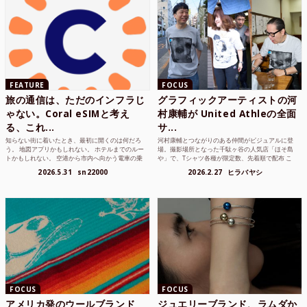
FEATURE
FOCUS
旅の通信は、ただのインフラじ
グラフィックアーティストの河
ゃない。Coral eSIMと考え
村康輔が United Athleの全面
る、これ...
サ...
知らない街に着いたとき、最初に開くのは何だろ
河村康輔とつながりのある仲間がビジュアルに登
う。 地図アプリかもしれない。 ホテルまでのルー
場。撮影場所となった千駄ヶ谷の人気店「ほそ島
トかもしれない。 空港から市内へ向かう電車の乗
や」で、Tシャツ各種が限定数、先着順で配布 こ
り方かもしれな...
れまでUnited...
2026.5.31
sn22000
2026.2.27
ヒラバヤシ
FOCUS
FOCUS
アメリカ発のウールブランド
ジュエリーブランド、ラムダか