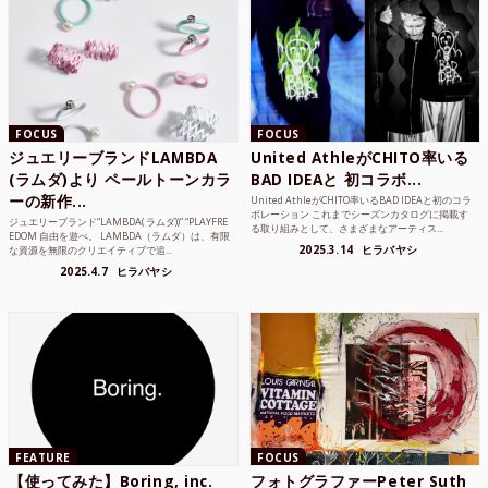
FOCUS
FOCUS
ジュエリーブランドLAMBDA
United AthleがCHITO率いる
(ラムダ)より ペールトーンカラ
BAD IDEAと 初コラボ...
ーの新作...
United AthleがCHITO率いるBAD IDEAと初のコラ
ボレーション これまでシーズンカタログに掲載す
ジュエリーブランド“LAMBDA( ラムダ))” “PLAYFRE
る取り組みとして、さまざまなアーティス...
EDOM 自由を遊べ。 LAMBDA（ラムダ）は、有限
2025.3.14
ヒラバヤシ
な資源を無限のクリエイティブで追...
2025.4.7
ヒラバヤシ
FEATURE
FOCUS
【使ってみた】Boring, inc.
フォトグラファーPeter Suth