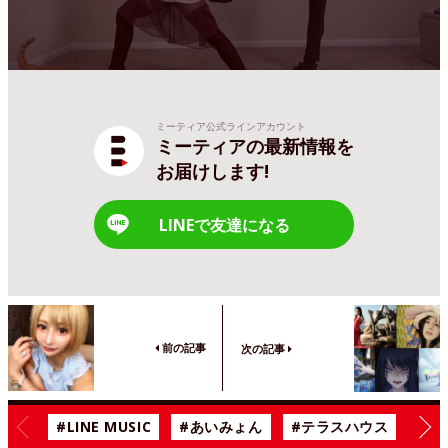
ミーティア公式ラインアカウント
ミーティアの最新情報を
お届けします!
LINEで友達になる
前の記事
次の記事
#LINE MUSIC
#あいみょん
#テラスハウス
#漫