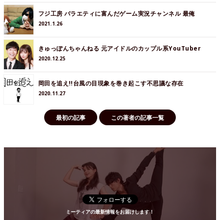
フジ工房 バラエティに富んだゲーム実況チャンネル 最俺
2021.1.26
きゅっぽんちゃんねる 元アイドルのカップル系YouTuber
2020.12.25
岡田を追え!!台風の目現象を巻き起こす不思議な存在
2020.11.27
最初の記事
この著者の記事一覧
ミーティアの最新情報をお届けします！