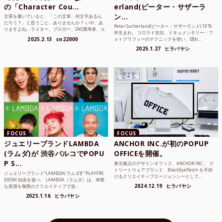
の「Character Cou...
erland(ピーター・サザーラ
ン...
文章を書いていると、「この文章、何文字あるん
だろう？」と思うこと、ありませんか？ いや、あ
Peter Sutherland(ピーター・サザーランド) 1976
りますよね。ライター、ブロガー、SNS運用者、エ
年生まれ。 コロラド在住。ドキュメンタリー・フ
ンジニア、学生...
2025.2.13
sn22000
ォトグラフィーのテクニックを使い、隠れ...
2025.1.27
ヒラバヤシ
FOCUS
FOCUS
ジュエリーブランドLAMBDA
ANCHOR INC.が初のPOPUP
(ラムダ)が 渋谷パルコでPOPU
OFFICEを開催。
P S...
東京拠点のデザインオフィス、ANCHOR INC.。 ス
トリートウェアブランド、BlackEyePatch を手掛
ジュエリーブランド“LAMBDA( ラムダ))” “PLAYFRE
けるクリエイティブエージェンシーとして...
EDOM 自由を遊べ。 LAMBDA（ラムダ）は、有限
2024.12.19
ヒラバヤシ
な資源を無限のクリエイティブで追...
2025.1.16
ヒラバヤシ