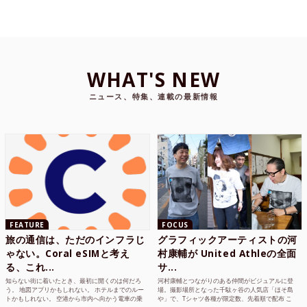
WHAT'S NEW
ニュース、特集、連載の最新情報
FEATURE
FOCUS
旅の通信は、ただのインフラじ
グラフィックアーティストの河
ゃない。Coral eSIMと考え
村康輔が United Athleの全面
る、これ...
サ...
知らない街に着いたとき、最初に開くのは何だろ
河村康輔とつながりのある仲間がビジュアルに登
う。 地図アプリかもしれない。 ホテルまでのルー
場。撮影場所となった千駄ヶ谷の人気店「ほそ島
トかもしれない。 空港から市内へ向かう電車の乗
や」で、Tシャツ各種が限定数、先着順で配布 こ