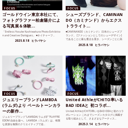
FOCUS
FOCUS
ゴールドウイン東京本社にて、
シューズブランド、CAMINAN
フォトグラファー柏倉陽介によ
DO（カミナンド）からエクス
る写真展＆体験...
トラライト...
「Endless Yosuke Kashiwakura Photo Exhibitio
■CAMINANDO（カミナンド） 日本のシューズブ
n and Creative Dialogues」 ■ネイチャーフ...
ランド。 [ファッションとしてのシューデザイン]
であることに最も重点を置き、シーズンごとに高
2025.8.18
ヒラバヤシ
品質な素...
2025.8.18
ヒラバヤシ
FOCUS
FOCUS
ジュエリーブランドLAMBDA
United AthleがCHITO率いる
(ラムダ)より ペールトーンカラ
BAD IDEAと 初コラボ...
ーの新作...
United AthleがCHITO率いるBAD IDEAと初のコラ
ボレーション これまでシーズンカタログに掲載す
ジュエリーブランド“LAMBDA( ラムダ))” “PLAYFRE
る取り組みとして、さまざまなアーティス...
EDOM 自由を遊べ。 LAMBDA（ラムダ）は、有限
2025.3.14
ヒラバヤシ
な資源を無限のクリエイティブで追...