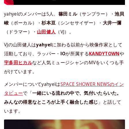
yahyelのメンバーは5人、
篠田ミル
（サンプラー）・
池貝
峻
（ボーカル）・
杉本亘
（シンセサイザー）・
大井一彌
（ドラマー）・
山田健人
（VJ）。
VJの山田健人は
yahyel
に加わる以前から映像作家として
活動しており、ラッパー・
IO
が所属する
KANDYTOWN
や
宇多田ヒカル
など人気ミュージシャンのMVをいくつも手
がけています。
メンバーについてyahyelは
SPACE SHOWER NEWSのイン
タビュー
で「
一緒にいる流れの中で、気付いたらいた。
みんなの得意なところが上手く融合した感じ
」と話して
います。