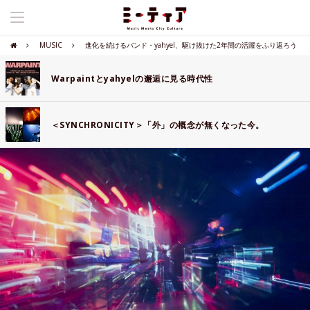
MUSIC
進化を続けるバンド・yahyel、駆け抜けた2年間の活躍をふり返ろう
Warpaintとyahyelの邂逅に見る時代性
＜SYNCHRONICITY＞「外」の概念が無くなった今。