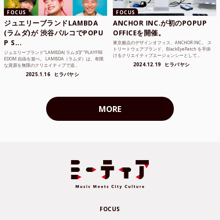
FOCUS
FOCUS
ジュエリーブランドLAMBDA
ANCHOR INC.が初のPOPUP
(ラムダ)が 渋谷パルコでPOPU
OFFICEを開催。
P S...
東京拠点のデザインオフィス、ANCHOR INC.。 ス
トリートウェアブランド、BlackEyePatch を手掛
ジュエリーブランド“LAMBDA( ラムダ))” “PLAYFRE
けるクリエイティブエージェンシーとして...
EDOM 自由を遊べ。 LAMBDA（ラムダ）は、有限
2024.12.19
ヒラバヤシ
な資源を無限のクリエイティブで追...
2025.1.16
ヒラバヤシ
MORE
FOCUS