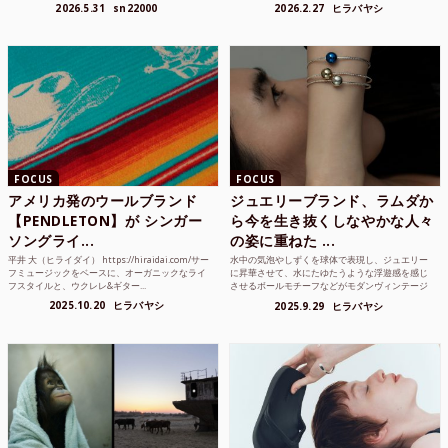
り方かもしれな...
れまでUnited...
2026.5.31
sn22000
2026.2.27
ヒラバヤシ
FOCUS
FOCUS
アメリカ発のウールブランド
ジュエリーブランド、ラムダか
【PENDLETON】が シンガー
ら今を生き抜くしなやかな人々
ソングライ...
の姿に重ねた ...
平井 大（ヒライダイ） https://hiraidai.com/サー
水中の気泡やしずくを球体で表現し、ジュエリー
フミュージックをベースに、オーガニックなライ
に昇華させて、水にたゆたうような浮遊感を感じ
フスタイルと、ウクレレ&ギター...
させるボールモチーフなどがモダンヴィンテージ
のような雰囲気も感じ...
2025.10.20
ヒラバヤシ
2025.9.29
ヒラバヤシ