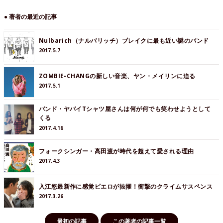
● 著者の最近の記事
Nulbarich（ナルバリッチ）ブレイクに最も近い謎のバンド
2017.5.7
ZOMBIE-CHANGの新しい音楽、ヤン・メイリンに迫る
2017.5.1
バンド・ヤバイTシャツ屋さんは何が何でも笑わせようとして
くる
2017.4.16
フォークシンガー・高田渡が時代を超えて愛される理由
2017.4.3
入江悠最新作に感覚ピエロが抜擢！衝撃のクライムサスペンス
2017.3.26
最初の記事
この著者の記事一覧