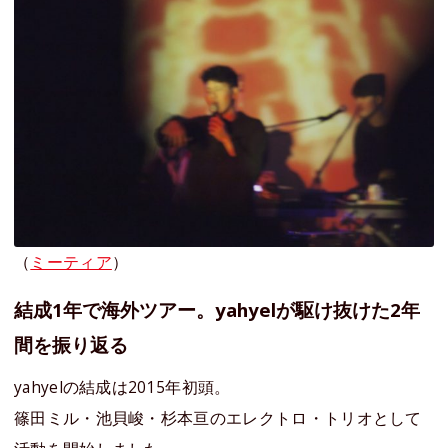
（
ミーティア
）
結成1年で海外ツアー。yahyelが駆け抜けた2年
間を振り返る
yahyelの結成は2015年初頭。
篠田ミル・池貝峻・杉本亘のエレクトロ・トリオとして