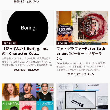
2025.4.7
ヒラバヤシ
FEATURE
FOCUS
【使ってみた】Boring, inc.
フォトグラファーPeter Suth
の「Character Cou...
erland(ピーター・サザーラ
ン...
文章を書いていると、「この文章、何文字あるん
だろう？」と思うこと、ありませんか？ いや、あ
Peter Sutherland(ピーター・サザーランド) 1976
りますよね。ライター、ブロガー、SNS運用者、エ
年生まれ。 コロラド在住。ドキュメンタリー・フ
ンジニア、学生...
2025.2.13
sn22000
ォトグラフィーのテクニックを使い、隠れ...
2025.1.27
ヒラバヤシ