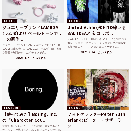
FOCUS
FOCUS
ジュエリーブランドLAMBDA
United AthleがCHITO率いる
(ラムダ)より ペールトーンカラ
BAD IDEAと 初コラボ...
ーの新作...
United AthleがCHITO率いるBAD IDEAと初のコラ
ボレーション これまでシーズンカタログに掲載す
ジュエリーブランド“LAMBDA( ラムダ))” “PLAYFRE
る取り組みとして、さまざまなアーティス...
EDOM 自由を遊べ。 LAMBDA（ラムダ）は、有限
2025.3.14
ヒラバヤシ
な資源を無限のクリエイティブで追...
2025.4.7
ヒラバヤシ
FEATURE
FOCUS
【使ってみた】Boring, inc.
フォトグラファーPeter Suth
の「Character Cou...
erland(ピーター・サザーラ
ン...
文章を書いていると、「この文章、何文字あるん
だろう？」と思うこと、ありませんか？ いや、あ