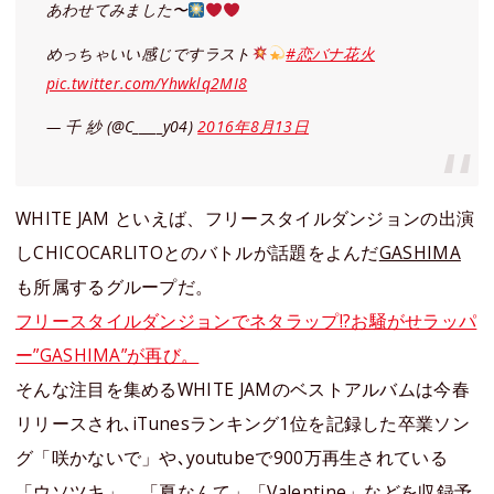
あわせてみました〜
めっちゃいい感じですラスト
#恋バナ花火
pic.twitter.com/Yhwklq2MI8
— 千 紗 (@C_____y04)
2016年8月13日
WHITE JAM といえば、フリースタイルダンジョンの出演
しCHICOCARLITOとのバトルが話題をよんだ
GASHIMA
も所属するグループだ。
フリースタイルダンジョンでネタラップ!?お騒がせラッパ
ー”GASHIMA”が再び。
そんな注目を集めるWHITE JAMのベストアルバムは今春
リリースされ､iTunesランキング1位を記録した卒業ソン
グ「咲かないで」や､youtubeで900万再生されている
「ウソツキ」、「夏なんて」「Valentine」などを収録予