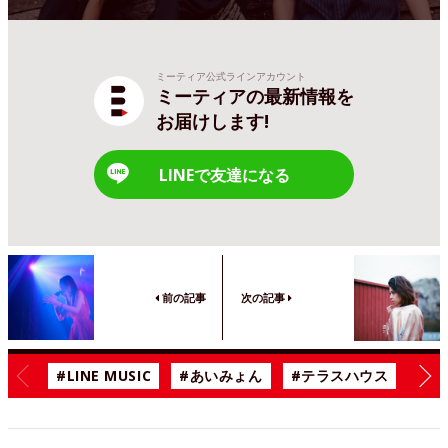
ミーティア公式ラインアカウント
ミーティアの最新情報を
お届けします!
LINEで友達になる
前の記事
次の記事
#LINE MUSIC
#あいみょん
#テラスハウス
#漫