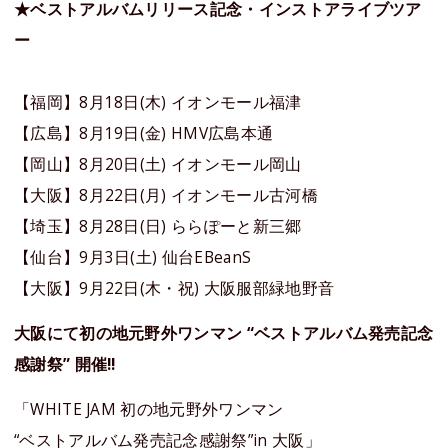
★ベストアルバムリリース記念・インストアライブツア
ー
【福岡】8⽉18⽇(⽊) イオンモール福津
【広島】8⽉19⽇(⾦) HMV広島本通
【岡⼭】8⽉20⽇(⼟) イオンモール岡⼭
【⼤阪】8⽉22⽇(⽉) イオンモール古河橋
【埼⽟】8⽉28⽇(⽇) ららぽーと新三郷
【仙台】9⽉3⽇(⼟) 仙台EBeanS
【⼤阪】9⽉22⽇(⽊・祝) ⼤阪服部緑地野⾳
大阪にて初の地元野外ワンマン “ベストアルバム発売記念
感謝祭” 開催!!
「WHITE JAM 初の地元野外ワンマン
“ベストアルバム発売記念感謝祭”in 大阪」