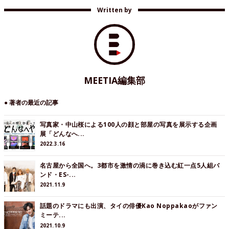
Written by
MEETIA編集部
● 著者の最近の記事
写真家・中山桜による100人の顔と部屋の写真を展示する企画
展「どんなへ...
2022.3.16
名古屋から全国へ。3都市を激情の渦に巻き込む紅一点5人組バ
ンド・ES-...
2021.11.9
話題のドラマにも出演、タイの俳優Kao Noppakaoがファン
ミーテ...
2021.10.9