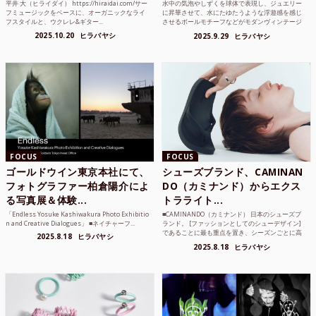
平井 大（ヒライダイ） https://hiraidai.com/サー
水中の気泡やしずくを球体で表現し、ジュエリー
フミュージックをベースに、オーガニックなライ
に昇華させて、水にたゆたうような浮遊感を感じ
フスタイルと、ウクレレ&ギター...
させるボールモチーフなどがモダンヴィンテージ
のような雰囲気も感じ...
2025.10.20
ヒラバヤシ
2025.9.29
ヒラバヤシ
FOCUS
FOCUS
ゴールドウイン東京本社にて、
シューズブランド、CAMINAN
フォトグラファー柏倉陽介によ
DO（カミナンド）からエクス
る写真展＆体験...
トラライト...
「Endless Yosuke Kashiwakura Photo Exhibitio
■CAMINANDO（カミナンド） 日本のシューズブ
n and Creative Dialogues」 ■ネイチャーフ...
ランド。 [ファッションとしてのシューデザイン]
であることに最も重点を置き、シーズンごとに高
2025.8.18
ヒラバヤシ
品質な素...
2025.8.18
ヒラバヤシ