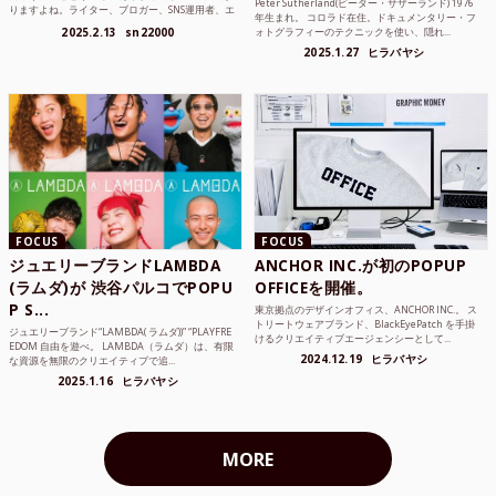
Peter Sutherland(ピーター・サザーランド) 1976
りますよね。ライター、ブロガー、SNS運用者、エ
年生まれ。 コロラド在住。ドキュメンタリー・フ
ンジニア、学生...
2025.2.13
sn22000
ォトグラフィーのテクニックを使い、隠れ...
2025.1.27
ヒラバヤシ
FOCUS
FOCUS
ジュエリーブランドLAMBDA
ANCHOR INC.が初のPOPUP
(ラムダ)が 渋谷パルコでPOPU
OFFICEを開催。
P S...
東京拠点のデザインオフィス、ANCHOR INC.。 ス
トリートウェアブランド、BlackEyePatch を手掛
ジュエリーブランド“LAMBDA( ラムダ))” “PLAYFRE
けるクリエイティブエージェンシーとして...
EDOM 自由を遊べ。 LAMBDA（ラムダ）は、有限
2024.12.19
ヒラバヤシ
な資源を無限のクリエイティブで追...
2025.1.16
ヒラバヤシ
MORE