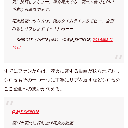
気に投稿しましょー。線香花火でも、花火大会でもOK！
浴衣なら鼻血でます。
花火動画の作り方は、俺のタイムラインみてねー。全部
みるしリプします（＾＾）わーー
— SHIROSE（WHITE JAM） (@WJF_SHIROSE)
2016年8月
14日
すでにファンからは、花火に関する動画が送られており
シロセもその一つ一つに丁寧にリプを返すなどシロセの
ここ企画への想いが伺える。
@WJF_SHIROSE
恋バナ花火に打ち上げ花火の動画