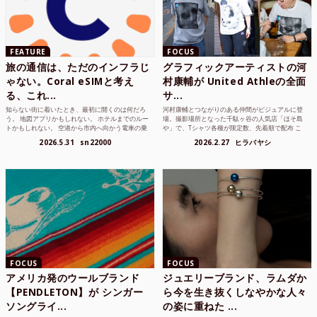
FEATURE
FOCUS
旅の通信は、ただのインフラじ
グラフィックアーティストの河
ゃない。Coral eSIMと考え
村康輔が United Athleの全面
る、これ...
サ...
知らない街に着いたとき、最初に開くのは何だろ
河村康輔とつながりのある仲間がビジュアルに登
う。 地図アプリかもしれない。 ホテルまでのルー
場。撮影場所となった千駄ヶ谷の人気店「ほそ島
トかもしれない。 空港から市内へ向かう電車の乗
や」で、Tシャツ各種が限定数、先着順で配布 こ
り方かもしれな...
れまでUnited...
2026.5.31
sn22000
2026.2.27
ヒラバヤシ
FOCUS
FOCUS
アメリカ発のウールブランド
ジュエリーブランド、ラムダか
【PENDLETON】が シンガー
ら今を生き抜くしなやかな人々
ソングライ...
の姿に重ねた ...