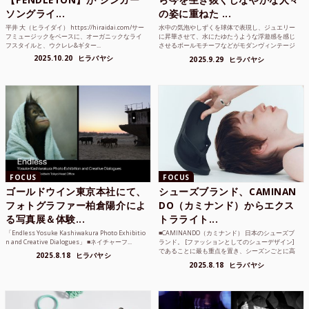
ソングライ...
の姿に重ねた ...
平井 大（ヒライダイ） https://hiraidai.com/サー
水中の気泡やしずくを球体で表現し、ジュエリー
フミュージックをベースに、オーガニックなライ
に昇華させて、水にたゆたうような浮遊感を感じ
フスタイルと、ウクレレ&ギター...
させるボールモチーフなどがモダンヴィンテージ
のような雰囲気も感じ...
2025.10.20
ヒラバヤシ
2025.9.29
ヒラバヤシ
FOCUS
FOCUS
ゴールドウイン東京本社にて、
シューズブランド、CAMINAN
フォトグラファー柏倉陽介によ
DO（カミナンド）からエクス
る写真展＆体験...
トラライト...
「Endless Yosuke Kashiwakura Photo Exhibitio
■CAMINANDO（カミナンド） 日本のシューズブ
n and Creative Dialogues」 ■ネイチャーフ...
ランド。 [ファッションとしてのシューデザイン]
であることに最も重点を置き、シーズンごとに高
2025.8.18
ヒラバヤシ
品質な素...
2025.8.18
ヒラバヤシ