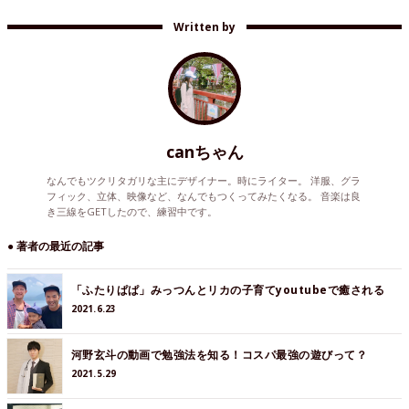
Written by
canちゃん
なんでもツクリタガリな主にデザイナー。時にライター。 洋服、グラ
フィック、立体、映像など、なんでもつくってみたくなる。 音楽は良
き三線をGETしたので、練習中です。
● 著者の最近の記事
「ふたりぱぱ」みっつんとリカの子育てyoutubeで癒される
2021.6.23
河野玄斗の動画で勉強法を知る！コスパ最強の遊びって？
2021.5.29