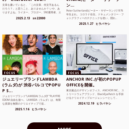
ン...
文章を書いていると、「この文章、何文字あるん
だろう？」と思うこと、ありませんか？ いや、あ
Peter Sutherland(ピーター・サザーランド) 1976
りますよね。ライター、ブロガー、SNS運用者、エ
年生まれ。 コロラド在住。ドキュメンタリー・フ
ンジニア、学生...
2025.2.13
sn22000
ォトグラフィーのテクニックを使い、隠れ...
2025.1.27
ヒラバヤシ
FOCUS
FOCUS
ジュエリーブランドLAMBDA
ANCHOR INC.が初のPOPUP
(ラムダ)が 渋谷パルコでPOPU
OFFICEを開催。
P S...
東京拠点のデザインオフィス、ANCHOR INC.。 ス
トリートウェアブランド、BlackEyePatch を手掛
ジュエリーブランド“LAMBDA( ラムダ))” “PLAYFRE
けるクリエイティブエージェンシーとして...
EDOM 自由を遊べ。 LAMBDA（ラムダ）は、有限
2024.12.19
ヒラバヤシ
な資源を無限のクリエイティブで追...
2025.1.16
ヒラバヤシ