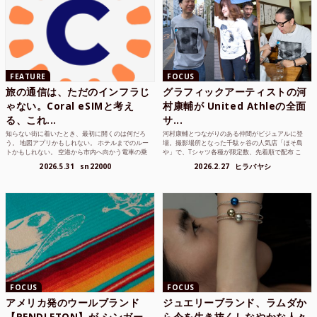
FEATURE
FOCUS
旅の通信は、ただのインフラじ
グラフィックアーティストの河
ゃない。Coral eSIMと考え
村康輔が United Athleの全面
る、これ...
サ...
知らない街に着いたとき、最初に開くのは何だろ
河村康輔とつながりのある仲間がビジュアルに登
う。 地図アプリかもしれない。 ホテルまでのルー
場。撮影場所となった千駄ヶ谷の人気店「ほそ島
トかもしれない。 空港から市内へ向かう電車の乗
や」で、Tシャツ各種が限定数、先着順で配布 こ
り方かもしれな...
れまでUnited...
2026.5.31
sn22000
2026.2.27
ヒラバヤシ
FOCUS
FOCUS
アメリカ発のウールブランド
ジュエリーブランド、ラムダか
【PENDLETON】が シンガー
ら今を生き抜くしなやかな人々