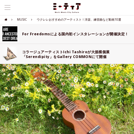
MUSIC
ウクレレおすすめのアーティスト！洋楽、練習曲など動画10選
For Freedomsによる国内初インスタレーションが開催決定！
コラージュアーティストIchi Tashiroが大規模個展
「Serendipity」をGallery COMMONにて開催