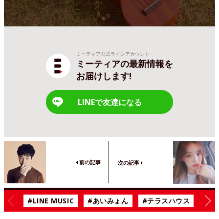
ミーティア公式ラインアカウント
ミーティアの最新情報を
お届けします!
LINEで友達になる
前の記事
次の記事
#LINE MUSIC
#あいみょん
#テラスハウス
#漫