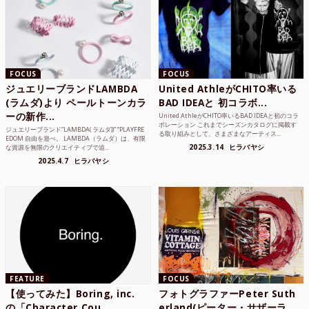
FOCUS
FOCUS
ジュエリーブランドLAMBDA
United AthleがCHITO率いる
(ラムダ)より ペールトーンカラ
BAD IDEAと 初コラボ...
ーの新作...
United AthleがCHITO率いるBAD IDEAと初のコラ
ボレーション これまでシーズンカタログに掲載す
ジュエリーブランド“LAMBDA( ラムダ))” “PLAYFRE
る取り組みとして、さまざまなアーティス...
EDOM 自由を遊べ。 LAMBDA（ラムダ）は、有限
2025.3.14
ヒラバヤシ
な資源を無限のクリエイティブで追...
2025.4.7
ヒラバヤシ
FEATURE
FOCUS
【使ってみた】Boring, inc.
フォトグラファーPeter Suth
の「Character Cou...
erland(ピーター・サザーラ