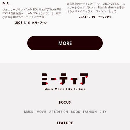
P S...
東京拠点のデザインオフィス、ANCHOR INC.。 ス
トリートウェアブランド、BlackEyePatch を手掛
ジュエリーブランド“LAMBDA( ラムダ))” “PLAYFRE
けるクリエイティブエージェンシーとして...
EDOM 自由を遊べ。 LAMBDA（ラムダ）は、有限
2024.12.19
ヒラバヤシ
な資源を無限のクリエイティブで追...
2025.1.16
ヒラバヤシ
MORE
FOCUS
MUSIC
MOVIE
ART/DESIGN
BOOK
FASHION
CITY
FEATURE