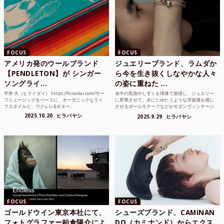
FOCUS
FOCUS
アメリカ発のウールブランド
ジュエリーブランド、ラムダか
【PENDLETON】が シンガー
ら今を生き抜くしなやかな人々
ソングライ...
の姿に重ねた ...
平井 大（ヒライダイ） https://hiraidai.com/サー
水中の気泡やしずくを球体で表現し、ジュエリー
フミュージックをベースに、オーガニックなライ
に昇華させて、水にたゆたうような浮遊感を感じ
フスタイルと、ウクレレ&ギター...
させるボールモチーフなどがモダンヴィンテージ
のような雰囲気も感じ...
2025.10.20
ヒラバヤシ
2025.9.29
ヒラバヤシ
FOCUS
FOCUS
ゴールドウイン東京本社にて、
シューズブランド、CAMINAN
フォトグラファー柏倉陽介によ
DO（カミナンド）からエクス