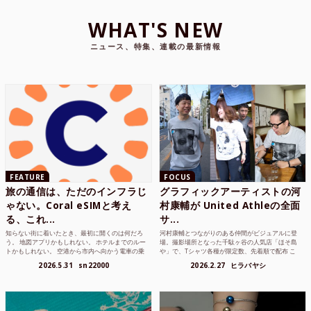
WHAT'S NEW
ニュース、特集、連載の最新情報
FEATURE
FOCUS
旅の通信は、ただのインフラじ
グラフィックアーティストの河
ゃない。Coral eSIMと考え
村康輔が United Athleの全面
る、これ...
サ...
知らない街に着いたとき、最初に開くのは何だろ
河村康輔とつながりのある仲間がビジュアルに登
う。 地図アプリかもしれない。 ホテルまでのルー
場。撮影場所となった千駄ヶ谷の人気店「ほそ島
トかもしれない。 空港から市内へ向かう電車の乗
や」で、Tシャツ各種が限定数、先着順で配布 こ
り方かもしれな...
れまでUnited...
2026.5.31
sn22000
2026.2.27
ヒラバヤシ