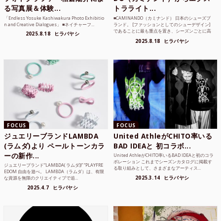
る写真展＆体験...
トラライト...
「Endless Yosuke Kashiwakura Photo Exhibitio
■CAMINANDO（カミナンド） 日本のシューズブ
n and Creative Dialogues」 ■ネイチャーフ...
ランド。 [ファッションとしてのシューデザイン]
であることに最も重点を置き、シーズンごとに高
2025.8.18
ヒラバヤシ
品質な素...
2025.8.18
ヒラバヤシ
FOCUS
FOCUS
ジュエリーブランドLAMBDA
United AthleがCHITO率いる
(ラムダ)より ペールトーンカラ
BAD IDEAと 初コラボ...
ーの新作...
United AthleがCHITO率いるBAD IDEAと初のコラ
ボレーション これまでシーズンカタログに掲載す
ジュエリーブランド“LAMBDA( ラムダ))” “PLAYFRE
る取り組みとして、さまざまなアーティス...
EDOM 自由を遊べ。 LAMBDA（ラムダ）は、有限
2025.3.14
ヒラバヤシ
な資源を無限のクリエイティブで追...
2025.4.7
ヒラバヤシ