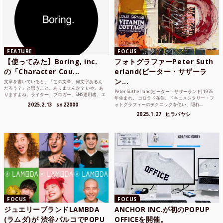
FEATURE
FOCUS
【使ってみた】Boring, inc.
フォトグラファーPeter Suth
の「Character Cou...
erland(ピーター・サザーラ
ン...
文章を書いていると、「この文章、何文字あるん
だろう？」と思うこと、ありませんか？ いや、あ
Peter Sutherland(ピーター・サザーランド) 1976
りますよね。ライター、ブロガー、SNS運用者、エ
年生まれ。 コロラド在住。ドキュメンタリー・フ
ンジニア、学生...
2025.2.13
sn22000
ォトグラフィーのテクニックを使い、隠れ...
2025.1.27
ヒラバヤシ
FOCUS
FOCUS
ジュエリーブランドLAMBDA
ANCHOR INC.が初のPOPUP
(ラムダ)が 渋谷パルコでPOPU
OFFICEを開催。