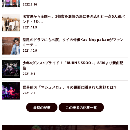
2022.3.16
名古屋から全国へ。3都市を激情の渦に巻き込む紅一点5人組バ
ンド・ES-...
2021.11.9
話題のドラマにも出演、タイの俳優Kao Noppakaoがファン
ミーテ...
2021.10.9
少年×ダンス×プライド！「BURNS SKOOL」8/30より新曲配
信...
2021.9.1
世界的DJ「マシュメロ」、その覆面に隠された素顔とは？
2021.7.8
最初の記事
この著者の記事一覧