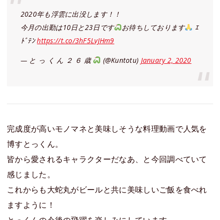
2020年も浮雲に出没します！！
今月の出勤は10日と23日です
お待ちしております
ｴ
ﾄﾞﾃﾝ
https://t.co/3hF5LvJHm9
— と っ く ん ２ ６ 歳
(@Kuntotu)
January 2, 2020
完成度が高いモノマネと美味しそうな料理動画で人気を
博すとっくん。
皆から愛されるキャラクターだなあ、と今回調べていて
感じました。
これからも大蛇丸がビールと共に美味しいご飯を食べれ
ますように！