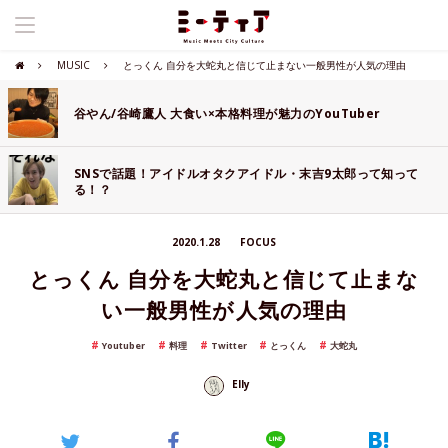
MUSIC
とっくん 自分を大蛇丸と信じて止まない一般男性が人気の理由
谷やん/谷崎鷹人 大食い×本格料理が魅力のYouTuber
SNSで話題！アイドルオタクアイドル・末吉9太郎って知って
る！？
2020.1.28
FOCUS
とっくん 自分を大蛇丸と信じて止まな
い一般男性が人気の理由
Youtuber
料理
Twitter
とっくん
大蛇丸
Elly