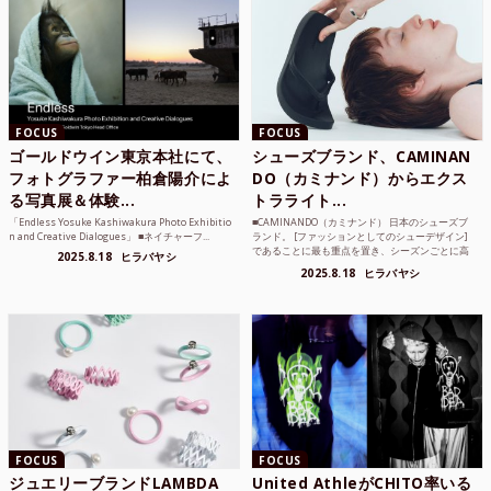
FOCUS
FOCUS
ゴールドウイン東京本社にて、
シューズブランド、CAMINAN
フォトグラファー柏倉陽介によ
DO（カミナンド）からエクス
る写真展＆体験...
トラライト...
「Endless Yosuke Kashiwakura Photo Exhibitio
■CAMINANDO（カミナンド） 日本のシューズブ
n and Creative Dialogues」 ■ネイチャーフ...
ランド。 [ファッションとしてのシューデザイン]
であることに最も重点を置き、シーズンごとに高
2025.8.18
ヒラバヤシ
品質な素...
2025.8.18
ヒラバヤシ
FOCUS
FOCUS
ジュエリーブランドLAMBDA
United AthleがCHITO率いる