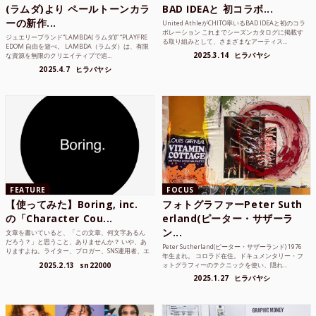
(ラムダ)より ペールトーンカラ
BAD IDEAと 初コラボ...
ーの新作...
United AthleがCHITO率いるBAD IDEAと初のコラ
ボレーション これまでシーズンカタログに掲載す
ジュエリーブランド“LAMBDA( ラムダ))” “PLAYFRE
る取り組みとして、さまざまなアーティス...
EDOM 自由を遊べ。 LAMBDA（ラムダ）は、有限
2025.3.14
ヒラバヤシ
な資源を無限のクリエイティブで追...
2025.4.7
ヒラバヤシ
FEATURE
FOCUS
【使ってみた】Boring, inc.
フォトグラファーPeter Suth
の「Character Cou...
erland(ピーター・サザーラ
ン...
文章を書いていると、「この文章、何文字あるん
だろう？」と思うこと、ありませんか？ いや、あ
Peter Sutherland(ピーター・サザーランド) 1976
りますよね。ライター、ブロガー、SNS運用者、エ
年生まれ。 コロラド在住。ドキュメンタリー・フ
ンジニア、学生...
2025.2.13
sn22000
ォトグラフィーのテクニックを使い、隠れ...
2025.1.27
ヒラバヤシ