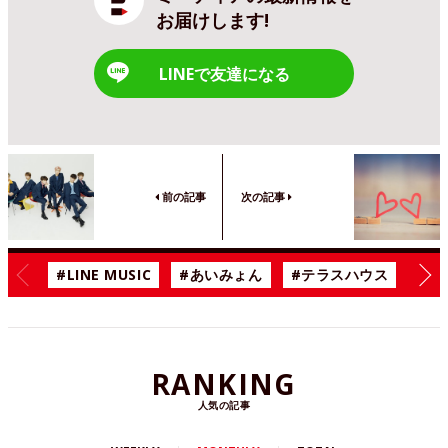
お届けします!
LINEで友達になる
前の記事
次の記事
#LINE MUSIC
#あいみょん
#テラスハウス
#漫
RANKING
人気の記事