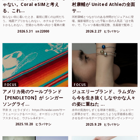
ゃない。Coral eSIMと考え
村康輔が United Athleの全面
る、これ...
サ...
知らない街に着いたとき、最初に開くのは何だろ
河村康輔とつながりのある仲間がビジュアルに登
う。 地図アプリかもしれない。 ホテルまでのルー
場。撮影場所となった千駄ヶ谷の人気店「ほそ島
トかもしれない。 空港から市内へ向かう電車の乗
や」で、Tシャツ各種が限定数、先着順で配布 こ
り方かもしれな...
れまでUnited...
2026.5.31
sn22000
2026.2.27
ヒラバヤシ
FOCUS
FOCUS
アメリカ発のウールブランド
ジュエリーブランド、ラムダか
【PENDLETON】が シンガー
ら今を生き抜くしなやかな人々
ソングライ...
の姿に重ねた ...
平井 大（ヒライダイ） https://hiraidai.com/サー
水中の気泡やしずくを球体で表現し、ジュエリー
フミュージックをベースに、オーガニックなライ
に昇華させて、水にたゆたうような浮遊感を感じ
フスタイルと、ウクレレ&ギター...
させるボールモチーフなどがモダンヴィンテージ
のような雰囲気も感じ...
2025.10.20
ヒラバヤシ
2025.9.29
ヒラバヤシ