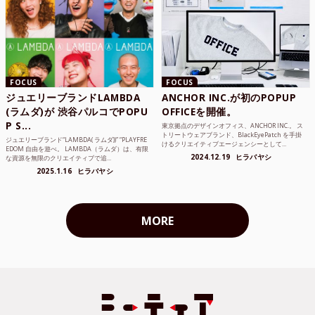
FOCUS
FOCUS
ジュエリーブランドLAMBDA
ANCHOR INC.が初のPOPUP
(ラムダ)が 渋谷パルコでPOPU
OFFICEを開催。
P S...
東京拠点のデザインオフィス、ANCHOR INC.。 ス
トリートウェアブランド、BlackEyePatch を手掛
ジュエリーブランド“LAMBDA( ラムダ))” “PLAYFRE
けるクリエイティブエージェンシーとして...
EDOM 自由を遊べ。 LAMBDA（ラムダ）は、有限
2024.12.19
ヒラバヤシ
な資源を無限のクリエイティブで追...
2025.1.16
ヒラバヤシ
MORE