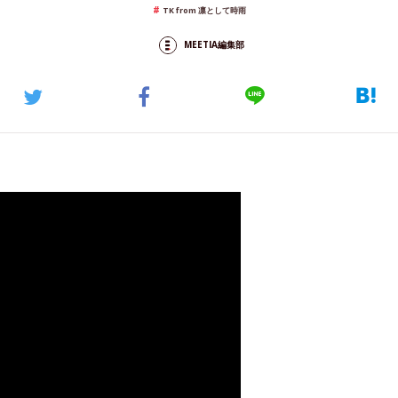
TK from 凛として時雨
MEETIA編集部