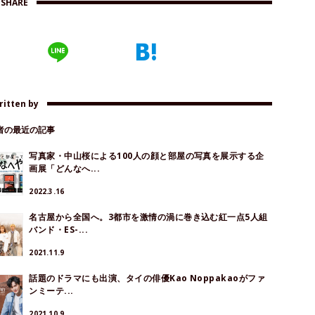
SHARE
ritten by
著者の最近の記事
写真家・中山桜による100人の顔と部屋の写真を展示する企
画展「どんなへ...
2022.3.16
名古屋から全国へ。3都市を激情の渦に巻き込む紅一点5人組
バンド・ES-...
2021.11.9
話題のドラマにも出演、タイの俳優Kao Noppakaoがファ
ンミーテ...
2021.10.9