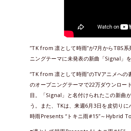
”TK from 凛として時雨”が7月からTB
ニングテーマに未発表の新曲「Signal
“TK from 凛として時雨”のTVアニ
のオープニングテーマで22万ダウンロードを
目。「Signal」と名付けられたこの新
う。また、TKは、来週6月3日を皮切り
時雨Presents “トキニ雨#15”～Hybrid 