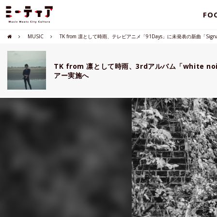
FO
MUSIC
TK from 凛として時雨、テレビアニメ「91Days」に未発表の新曲「Sig
TK from 凛として時雨、3rdアルバム「white 
アー実施へ