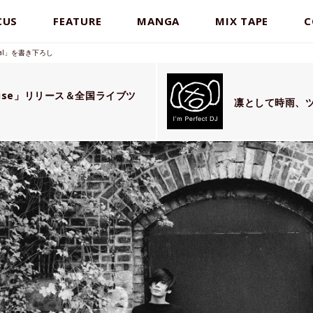
CUS
FEATURE
MANGA
MIX TAPE
C
nal」を書き下ろし
noise」リリース＆全国ライブツ
凛として時雨、ツア