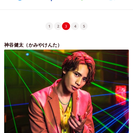
1
2
3
4
5
神谷健太（かみやけんた）