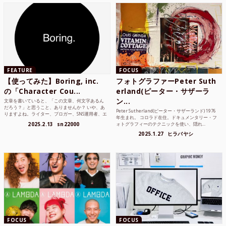
FEATURE
FOCUS
【使ってみた】Boring, inc.
フォトグラファーPeter Suth
の「Character Cou...
erland(ピーター・サザーラ
ン...
文章を書いていると、「この文章、何文字あるん
だろう？」と思うこと、ありませんか？ いや、あ
Peter Sutherland(ピーター・サザーランド) 1976
りますよね。ライター、ブロガー、SNS運用者、エ
年生まれ。 コロラド在住。ドキュメンタリー・フ
ンジニア、学生...
2025.2.13
sn22000
ォトグラフィーのテクニックを使い、隠れ...
2025.1.27
ヒラバヤシ
FOCUS
FOCUS