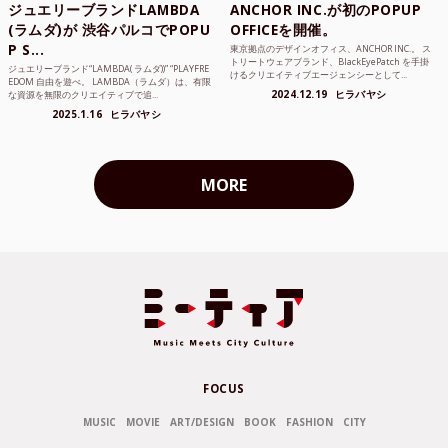
ジュエリーブランドLAMBDA
ANCHOR INC.が初のPOPUP
(ラムダ)が 渋谷パルコでPOPU
OFFICEを開催。
P S...
東京拠点のデザインオフィス、ANCHOR INC.。 ス
トリートウェアブランド、BlackEyePatch を手掛
ジュエリーブランド“LAMBDA( ラムダ))” “PLAYFRE
けるクリエイティブエージェンシーとして...
EDOM 自由を遊べ。 LAMBDA（ラムダ）は、有限
2024.12.19
ヒラバヤシ
な資源を無限のクリエイティブで追...
2025.1.16
ヒラバヤシ
MORE
FOCUS
MUSIC
MOVIE
ART/DESIGN
BOOK
FASHION
CITY