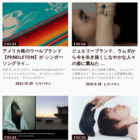
FOCUS
FOCUS
アメリカ発のウールブランド
ジュエリーブランド、ラムダか
【PENDLETON】が シンガー
ら今を生き抜くしなやかな人々
ソングライ...
の姿に重ねた ...
平井 大（ヒライダイ） https://hiraidai.com/サー
水中の気泡やしずくを球体で表現し、ジュエリー
フミュージックをベースに、オーガニックなライ
に昇華させて、水にたゆたうような浮遊感を感じ
フスタイルと、ウクレレ&ギター...
させるボールモチーフなどがモダンヴィンテージ
のような雰囲気も感じ...
2025.10.20
ヒラバヤシ
2025.9.29
ヒラバヤシ
FOCUS
FOCUS