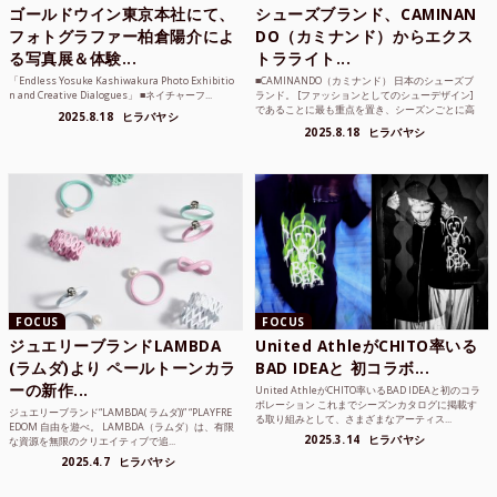
ゴールドウイン東京本社にて、
シューズブランド、CAMINAN
フォトグラファー柏倉陽介によ
DO（カミナンド）からエクス
る写真展＆体験...
トラライト...
「Endless Yosuke Kashiwakura Photo Exhibitio
■CAMINANDO（カミナンド） 日本のシューズブ
n and Creative Dialogues」 ■ネイチャーフ...
ランド。 [ファッションとしてのシューデザイン]
であることに最も重点を置き、シーズンごとに高
2025.8.18
ヒラバヤシ
品質な素...
2025.8.18
ヒラバヤシ
FOCUS
FOCUS
ジュエリーブランドLAMBDA
United AthleがCHITO率いる
(ラムダ)より ペールトーンカラ
BAD IDEAと 初コラボ...
ーの新作...
United AthleがCHITO率いるBAD IDEAと初のコラ
ボレーション これまでシーズンカタログに掲載す
ジュエリーブランド“LAMBDA( ラムダ))” “PLAYFRE
る取り組みとして、さまざまなアーティス...
EDOM 自由を遊べ。 LAMBDA（ラムダ）は、有限
2025.3.14
ヒラバヤシ
な資源を無限のクリエイティブで追...
2025.4.7
ヒラバヤシ