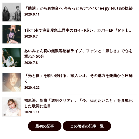
「助演」から表舞台へ 今もっともアツイCreepy Nutsの軌跡
2020.9.11
TikTokで注目度急上昇中のロイ- RöE-、カバーEP『61Fil...
2020.9.7
あいみょん初の無観客配信ライブ、ファンと「寂しさ」で心を
重ねた50分
2020.7.8
「光と影」を歌い続ける、家入レオ。その魅力を楽曲から紐解
く
2020.4.22
福原遥、新曲『透明クリア』。「今、伝えたいこと」を具現化
した歌詞に注目
2020.3.31
最初の記事
この著者の記事一覧