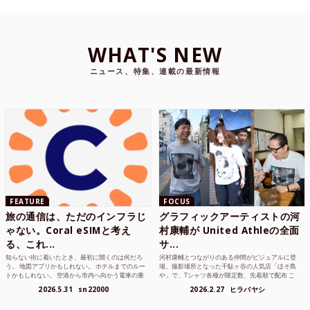
WHAT'S NEW
ニュース、特集、連載の最新情報
FEATURE
FOCUS
旅の通信は、ただのインフラじ
グラフィックアーティストの河
ゃない。Coral eSIMと考え
村康輔が United Athleの全面
る、これ...
サ...
知らない街に着いたとき、最初に開くのは何だろ
河村康輔とつながりのある仲間がビジュアルに登
う。 地図アプリかもしれない。 ホテルまでのルー
場。撮影場所となった千駄ヶ谷の人気店「ほそ島
トかもしれない。 空港から市内へ向かう電車の乗
や」で、Tシャツ各種が限定数、先着順で配布 こ
り方かもしれな...
れまでUnited...
2026.5.31
sn22000
2026.2.27
ヒラバヤシ