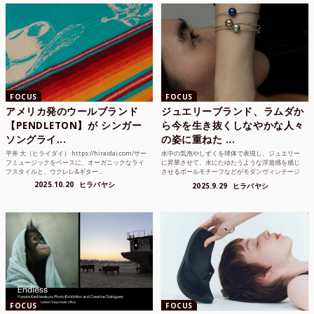
FOCUS
FOCUS
アメリカ発のウールブランド
ジュエリーブランド、ラムダか
【PENDLETON】が シンガー
ら今を生き抜くしなやかな人々
ソングライ...
の姿に重ねた ...
平井 大（ヒライダイ） https://hiraidai.com/サー
水中の気泡やしずくを球体で表現し、ジュエリー
フミュージックをベースに、オーガニックなライ
に昇華させて、水にたゆたうような浮遊感を感じ
フスタイルと、ウクレレ&ギター...
させるボールモチーフなどがモダンヴィンテージ
のような雰囲気も感じ...
2025.10.20
ヒラバヤシ
2025.9.29
ヒラバヤシ
FOCUS
FOCUS