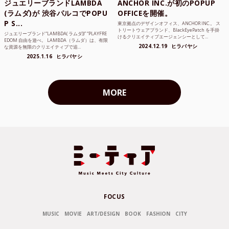
ジュエリーブランドLAMBDA
ANCHOR INC.が初のPOPUP
(ラムダ)が 渋谷パルコでPOPU
OFFICEを開催。
P S...
東京拠点のデザインオフィス、ANCHOR INC.。 ス
トリートウェアブランド、BlackEyePatch を手掛
ジュエリーブランド“LAMBDA( ラムダ))” “PLAYFRE
けるクリエイティブエージェンシーとして...
EDOM 自由を遊べ。 LAMBDA（ラムダ）は、有限
2024.12.19
ヒラバヤシ
な資源を無限のクリエイティブで追...
2025.1.16
ヒラバヤシ
MORE
FOCUS
MUSIC
MOVIE
ART/DESIGN
BOOK
FASHION
CITY