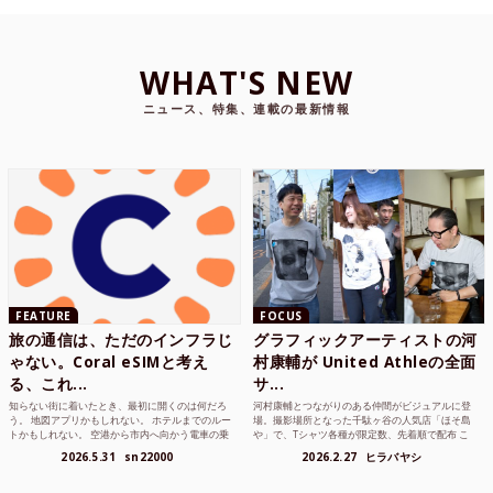
WHAT'S NEW
ニュース、特集、連載の最新情報
FEATURE
FOCUS
旅の通信は、ただのインフラじ
グラフィックアーティストの河
ゃない。Coral eSIMと考え
村康輔が United Athleの全面
る、これ...
サ...
知らない街に着いたとき、最初に開くのは何だろ
河村康輔とつながりのある仲間がビジュアルに登
う。 地図アプリかもしれない。 ホテルまでのルー
場。撮影場所となった千駄ヶ谷の人気店「ほそ島
トかもしれない。 空港から市内へ向かう電車の乗
や」で、Tシャツ各種が限定数、先着順で配布 こ
り方かもしれな...
れまでUnited...
2026.5.31
sn22000
2026.2.27
ヒラバヤシ