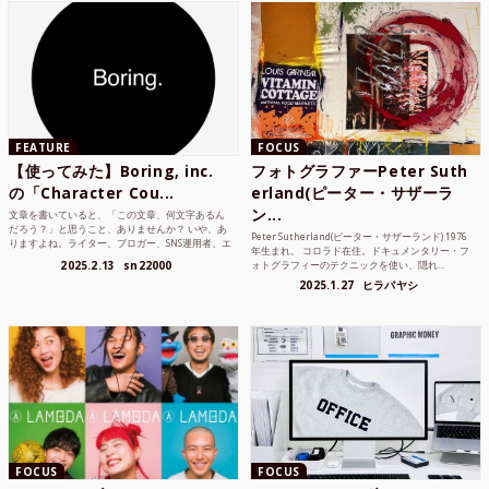
FEATURE
FOCUS
【使ってみた】Boring, inc.
フォトグラファーPeter Suth
の「Character Cou...
erland(ピーター・サザーラ
ン...
文章を書いていると、「この文章、何文字あるん
だろう？」と思うこと、ありませんか？ いや、あ
Peter Sutherland(ピーター・サザーランド) 1976
りますよね。ライター、ブロガー、SNS運用者、エ
年生まれ。 コロラド在住。ドキュメンタリー・フ
ンジニア、学生...
2025.2.13
sn22000
ォトグラフィーのテクニックを使い、隠れ...
2025.1.27
ヒラバヤシ
FOCUS
FOCUS