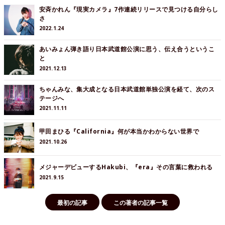
安斉かれん『現実カメラ』7作連続リリースで見つける自分らし
さ
2022.1.24
あいみょん弾き語り日本武道館公演に思う、伝え合うというこ
と
2021.12.13
ちゃんみな、集大成となる日本武道館単独公演を経て、次のス
テージへ
2021.11.11
甲田まひる『California』何が本当かわからない世界で
2021.10.26
メジャーデビューするHakubi、『era』その言葉に救われる
2021.9.15
最初の記事
この著者の記事一覧