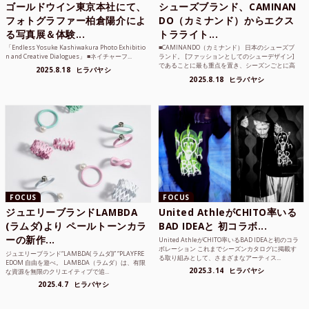
ゴールドウイン東京本社にて、
シューズブランド、CAMINAN
フォトグラファー柏倉陽介によ
DO（カミナンド）からエクス
る写真展＆体験...
トラライト...
「Endless Yosuke Kashiwakura Photo Exhibitio
■CAMINANDO（カミナンド） 日本のシューズブ
n and Creative Dialogues」 ■ネイチャーフ...
ランド。 [ファッションとしてのシューデザイン]
であることに最も重点を置き、シーズンごとに高
2025.8.18
ヒラバヤシ
品質な素...
2025.8.18
ヒラバヤシ
FOCUS
FOCUS
ジュエリーブランドLAMBDA
United AthleがCHITO率いる
(ラムダ)より ペールトーンカラ
BAD IDEAと 初コラボ...
ーの新作...
United AthleがCHITO率いるBAD IDEAと初のコラ
ボレーション これまでシーズンカタログに掲載す
ジュエリーブランド“LAMBDA( ラムダ))” “PLAYFRE
る取り組みとして、さまざまなアーティス...
EDOM 自由を遊べ。 LAMBDA（ラムダ）は、有限
2025.3.14
ヒラバヤシ
な資源を無限のクリエイティブで追...
2025.4.7
ヒラバヤシ