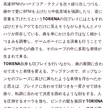
高速BPMのハードコア・テクノを次々繰り出しつつも、
曲中で更にBPMを上げたり中低音域を強調したり、逆に
音量を下げたりという
TORIENA
のDJプレイにはともすれ
ばひたすらアゲてるだけに見えそうながらきちんとメリ
ハリが存在している。曲を単にかけるのではなく細かく
つまみを調整し、ゲームボーイによる演奏も行うことで
ループが中心の曲でも、そのループの中に多彩な表情が
生まれて来る。
TORIENA
自身もDJプレイを行いながら、曲の展開に合わ
せて次々と表情を変える。アップテンポで、ポップなシ
ンセのフレーズに喜びに満ちたような表情を浮かべたか
と思えば、ブレイクに合わせて顔つきを一変させて頭を
振り、転調に合わせて決意を固めるような顔をする。人
を圧倒するオーラを放ち、ピンクの髪を振回す
TORIENA