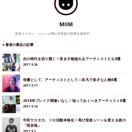
MIIM
音楽ライター。ジャンル問わず音楽の世界を探求中。
● 著者の最近の記事
次の時代を切り開く！若き才能溢れるアーティストたち8選
2017.9.26
俳優として、アーティストとして―非凡で多才な人物8選
2017.9.17
2018年ブレイク間違いなし！知っておくべきアーティスト8選
2017.9.10
中田ヤスタカ、ソロ活動本格化！再び音楽シーンを変える彼の
「現在地」
2017.9.2