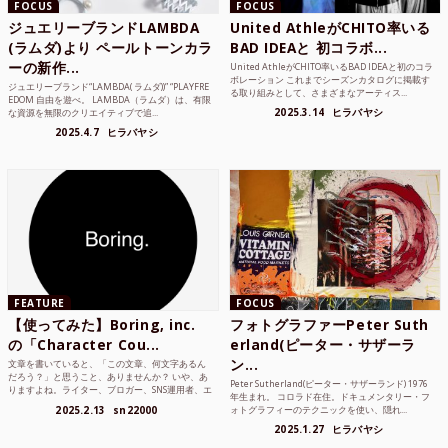
FOCUS
FOCUS
ジュエリーブランドLAMBDA
United AthleがCHITO率いる
(ラムダ)より ペールトーンカラ
BAD IDEAと 初コラボ...
ーの新作...
United AthleがCHITO率いるBAD IDEAと初のコラ
ボレーション これまでシーズンカタログに掲載す
ジュエリーブランド“LAMBDA( ラムダ))” “PLAYFRE
る取り組みとして、さまざまなアーティス...
EDOM 自由を遊べ。 LAMBDA（ラムダ）は、有限
2025.3.14
ヒラバヤシ
な資源を無限のクリエイティブで追...
2025.4.7
ヒラバヤシ
FEATURE
FOCUS
【使ってみた】Boring, inc.
フォトグラファーPeter Suth
の「Character Cou...
erland(ピーター・サザーラ
ン...
文章を書いていると、「この文章、何文字あるん
だろう？」と思うこと、ありませんか？ いや、あ
Peter Sutherland(ピーター・サザーランド) 1976
りますよね。ライター、ブロガー、SNS運用者、エ
年生まれ。 コロラド在住。ドキュメンタリー・フ
ンジニア、学生...
2025.2.13
sn22000
ォトグラフィーのテクニックを使い、隠れ...
2025.1.27
ヒラバヤシ