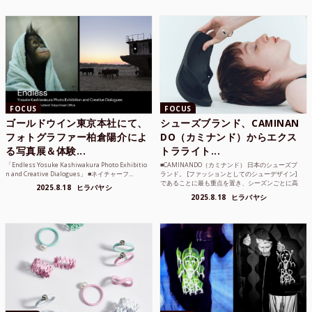
FOCUS
FOCUS
ゴールドウイン東京本社にて、
シューズブランド、CAMINAN
フォトグラファー柏倉陽介によ
DO（カミナンド）からエクス
る写真展＆体験...
トラライト...
「Endless Yosuke Kashiwakura Photo Exhibitio
■CAMINANDO（カミナンド） 日本のシューズブ
n and Creative Dialogues」 ■ネイチャーフ...
ランド。 [ファッションとしてのシューデザイン]
であることに最も重点を置き、シーズンごとに高
2025.8.18
ヒラバヤシ
品質な素...
2025.8.18
ヒラバヤシ