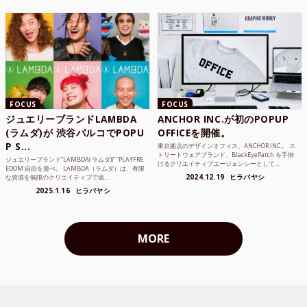
FOCUS
FOCUS
ジュエリーブランドLAMBDA
ANCHOR INC.が初のPOPUP
(ラムダ)が 渋谷パルコでPOPU
OFFICEを開催。
P S...
東京拠点のデザインオフィス、ANCHOR INC.。 ス
トリートウェアブランド、BlackEyePatch を手掛
ジュエリーブランド“LAMBDA( ラムダ))” “PLAYFRE
けるクリエイティブエージェンシーとして...
EDOM 自由を遊べ。 LAMBDA（ラムダ）は、有限
2024.12.19
ヒラバヤシ
な資源を無限のクリエイティブで追...
2025.1.16
ヒラバヤシ
MORE