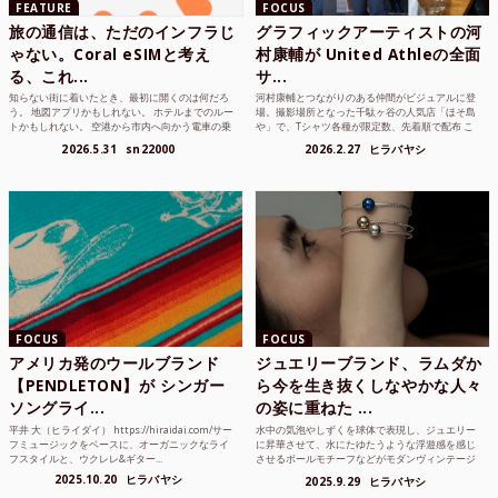
FEATURE
FOCUS
旅の通信は、ただのインフラじ
グラフィックアーティストの河
ゃない。Coral eSIMと考え
村康輔が United Athleの全面
る、これ...
サ...
知らない街に着いたとき、最初に開くのは何だろ
河村康輔とつながりのある仲間がビジュアルに登
う。 地図アプリかもしれない。 ホテルまでのルー
場。撮影場所となった千駄ヶ谷の人気店「ほそ島
トかもしれない。 空港から市内へ向かう電車の乗
や」で、Tシャツ各種が限定数、先着順で配布 こ
り方かもしれな...
れまでUnited...
2026.5.31
sn22000
2026.2.27
ヒラバヤシ
FOCUS
FOCUS
アメリカ発のウールブランド
ジュエリーブランド、ラムダか
【PENDLETON】が シンガー
ら今を生き抜くしなやかな人々
ソングライ...
の姿に重ねた ...
平井 大（ヒライダイ） https://hiraidai.com/サー
水中の気泡やしずくを球体で表現し、ジュエリー
フミュージックをベースに、オーガニックなライ
に昇華させて、水にたゆたうような浮遊感を感じ
フスタイルと、ウクレレ&ギター...
させるボールモチーフなどがモダンヴィンテージ
のような雰囲気も感じ...
2025.10.20
ヒラバヤシ
2025.9.29
ヒラバヤシ