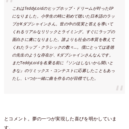
これはTeddyLoidのヒップホップ・ドリームが叶ったEP
になりました。小学生の時に初めて聴いた日本語のラッ
プがKダブシャインさん。世の中の現実と答えを導いて
くれるリアルなリリックとライミング。すぐにラップの
面白さに虜になりました。誰よりも社会の本質を教えて
くれたラップ・クラシックの数々…。僕にとっては道徳
の先生のような存在が、Kダブシャインさんなんです。
まだTeddyLoidを名乗る前に『ソンはしないから聞いと
きな』のリミックス・コンテストに応募したこともあっ
たし、いつか一緒に曲を作るのが目標でした。
とコメント。夢の一つが実現した喜びを明かしていま
す。