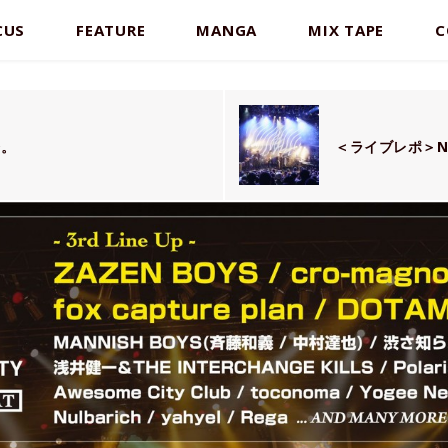
CUS
FEATURE
MANGA
MIX TAPE
C
今。
＜ライブレポ＞Nu