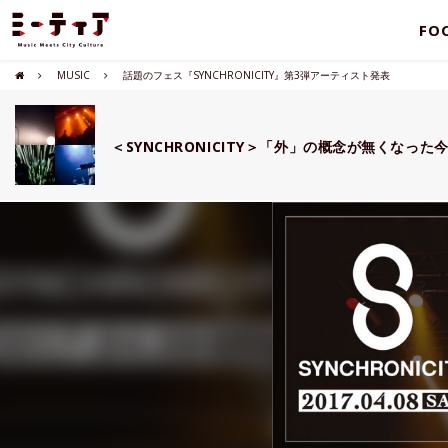
FO
MUSIC
話題のフェス『SYNCHRONICITY』第3弾アーティスト発表
＜SYNCHRONICITY＞「外」の概念が無くなった