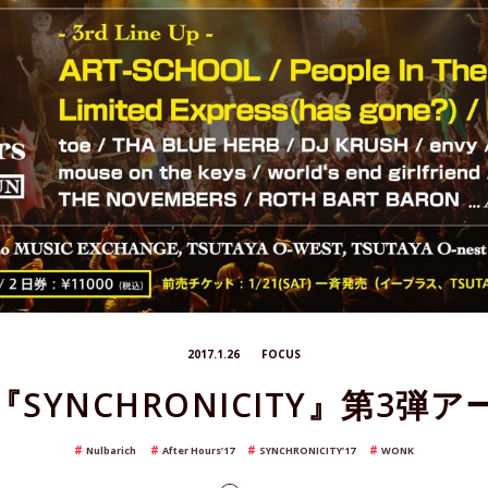
2017.1.26
FOCUS
SYNCHRONICITY』第3弾
Nulbarich
After Hours’17
SYNCHRONICITY’17
WONK