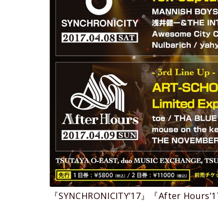
『SYNCHRONICITY’17』『After Ho