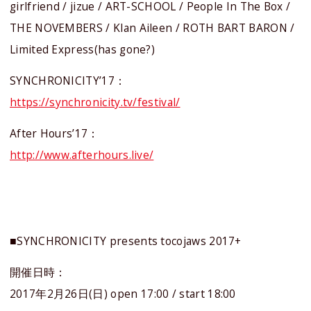
girlfriend / jizue / ART-SCHOOL / People In The Box /
THE NOVEMBERS / Klan Aileen / ROTH BART BARON /
Limited Express(has gone?)
SYNCHRONICITY’17：
https://synchronicity.tv/festival/
After Hours’17：
http://www.afterhours.live/
■SYNCHRONICITY presents tocojaws 2017+
開催日時：
2017年2月26日(日) open 17:00 / start 18:00