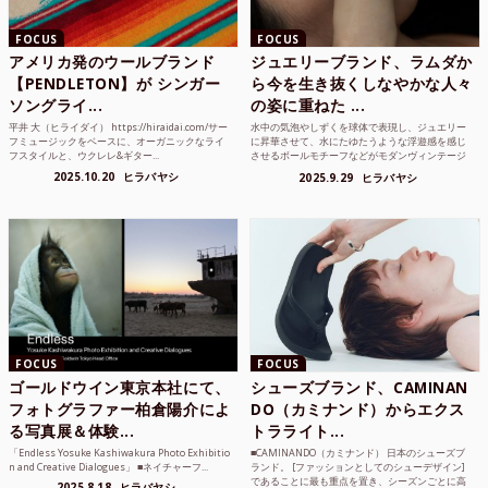
FOCUS
FOCUS
アメリカ発のウールブランド
ジュエリーブランド、ラムダか
【PENDLETON】が シンガー
ら今を生き抜くしなやかな人々
ソングライ...
の姿に重ねた ...
平井 大（ヒライダイ） https://hiraidai.com/サー
水中の気泡やしずくを球体で表現し、ジュエリー
フミュージックをベースに、オーガニックなライ
に昇華させて、水にたゆたうような浮遊感を感じ
フスタイルと、ウクレレ&ギター...
させるボールモチーフなどがモダンヴィンテージ
のような雰囲気も感じ...
2025.10.20
ヒラバヤシ
2025.9.29
ヒラバヤシ
FOCUS
FOCUS
ゴールドウイン東京本社にて、
シューズブランド、CAMINAN
フォトグラファー柏倉陽介によ
DO（カミナンド）からエクス
る写真展＆体験...
トラライト...
「Endless Yosuke Kashiwakura Photo Exhibitio
■CAMINANDO（カミナンド） 日本のシューズブ
n and Creative Dialogues」 ■ネイチャーフ...
ランド。 [ファッションとしてのシューデザイン]
であることに最も重点を置き、シーズンごとに高
2025.8.18
ヒラバヤシ