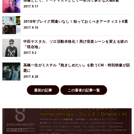
俳優として、アーティストとして―非凡で多才な人物8選
2017.9.17
2018年ブレイク間違いなし！知っておくべきアーティスト8選
2017.9.10
中田ヤスタカ、ソロ活動本格化！再び音楽シーンを変える彼の
「現在地」
2017.9.2
高橋一生がミスチル『抱きしめたい』を歌うCM・特別映像が話
題に
2017.8.28
最初の記事
この著者の記事一覧