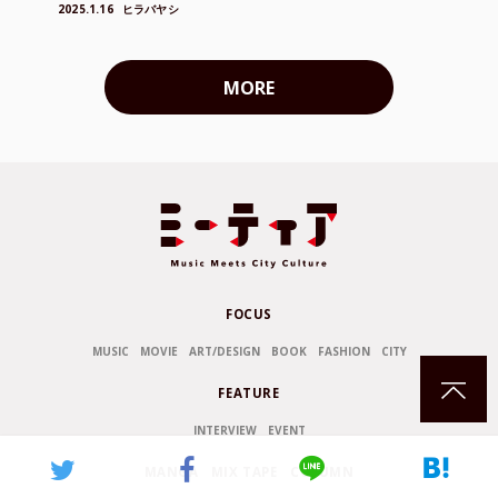
2025.1.16
ヒラバヤシ
MORE
FOCUS
MUSIC
MOVIE
ART/DESIGN
BOOK
FASHION
CITY
FEATURE
INTERVIEW
EVENT
MANGA
MIX TAPE
COLUMN