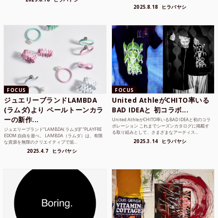
品質な素...
2025.8.18
ヒラバヤシ
FOCUS
FOCUS
ジュエリーブランドLAMBDA
United AthleがCHITO率いる
(ラムダ)より ペールトーンカラ
BAD IDEAと 初コラボ...
ーの新作...
United AthleがCHITO率いるBAD IDEAと初のコラ
ボレーション これまでシーズンカタログに掲載す
ジュエリーブランド“LAMBDA( ラムダ))” “PLAYFRE
る取り組みとして、さまざまなアーティス...
EDOM 自由を遊べ。 LAMBDA（ラムダ）は、有限
2025.3.14
ヒラバヤシ
な資源を無限のクリエイティブで追...
2025.4.7
ヒラバヤシ