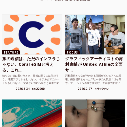
FEATURE
FOCUS
旅の通信は、ただのインフラじ
グラフィックアーティストの河
ゃない。Coral eSIMと考え
村康輔が United Athleの全面
る、これ...
サ...
知らない街に着いたとき、最初に開くのは何だろ
河村康輔とつながりのある仲間がビジュアルに登
う。 地図アプリかもしれない。 ホテルまでのルー
場。撮影場所となった千駄ヶ谷の人気店「ほそ島
トかもしれない。 空港から市内へ向かう電車の乗
や」で、Tシャツ各種が限定数、先着順で配布 こ
り方かもしれな...
れまでUnited...
2026.5.31
sn22000
2026.2.27
ヒラバヤシ