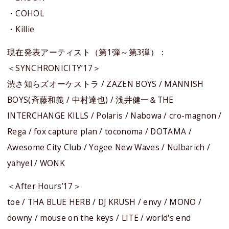
・COHOL
・Killie
現在発表アーティスト（第1弾～第3弾）：
＜SYNCHRONICITY’17＞
渋さ知らズオーケストラ / ZAZEN BOYS / MANNISH
BOYS(斉藤和義 / 中村達也) / 浅井健一＆THE
INTERCHANGE KILLS / Polaris / Nabowa / cro-magnon /
Rega / fox capture plan / toconoma / DOTAMA /
Awesome City Club / Yogee New Waves / Nulbarich /
yahyel / WONK
＜After Hours’17＞
toe / THA BLUE HERB / DJ KRUSH / envy / MONO /
downy / mouse on the keys / LITE / world‘s end