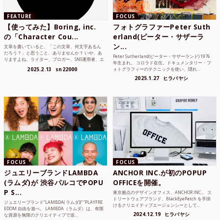
FEATURE
FOCUS
【使ってみた】Boring, inc.
フォトグラファーPeter Suth
の「Character Cou...
erland(ピーター・サザーラ
ン...
文章を書いていると、「この文章、何文字あるん
だろう？」と思うこと、ありませんか？ いや、あ
Peter Sutherland(ピーター・サザーランド) 1976
りますよね。ライター、ブロガー、SNS運用者、エ
年生まれ。 コロラド在住。ドキュメンタリー・フ
ンジニア、学生...
2025.2.13
sn22000
ォトグラフィーのテクニックを使い、隠れ...
2025.1.27
ヒラバヤシ
FOCUS
FOCUS
ジュエリーブランドLAMBDA
ANCHOR INC.が初のPOPUP
(ラムダ)が 渋谷パルコでPOPU
OFFICEを開催。
P S...
東京拠点のデザインオフィス、ANCHOR INC.。 ス
トリートウェアブランド、BlackEyePatch を手掛
ジュエリーブランド“LAMBDA( ラムダ))” “PLAYFRE
けるクリエイティブエージェンシーとして...
EDOM 自由を遊べ。 LAMBDA（ラムダ）は、有限
2024.12.19
ヒラバヤシ
な資源を無限のクリエイティブで追...