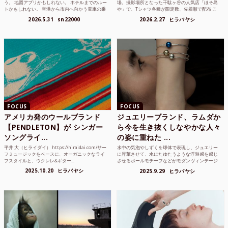
う。 地図アプリかもしれない。 ホテルまでのルー
場。撮影場所となった千駄ヶ谷の人気店「ほそ島
トかもしれない。 空港から市内へ向かう電車の乗
や」で、Tシャツ各種が限定数、先着順で配布 こ
り方かもしれな...
れまでUnited...
2026.5.31
sn22000
2026.2.27
ヒラバヤシ
FOCUS
FOCUS
アメリカ発のウールブランド
ジュエリーブランド、ラムダか
【PENDLETON】が シンガー
ら今を生き抜くしなやかな人々
ソングライ...
の姿に重ねた ...
平井 大（ヒライダイ） https://hiraidai.com/サー
水中の気泡やしずくを球体で表現し、ジュエリー
フミュージックをベースに、オーガニックなライ
に昇華させて、水にたゆたうような浮遊感を感じ
フスタイルと、ウクレレ&ギター...
させるボールモチーフなどがモダンヴィンテージ
のような雰囲気も感じ...
2025.10.20
ヒラバヤシ
2025.9.29
ヒラバヤシ