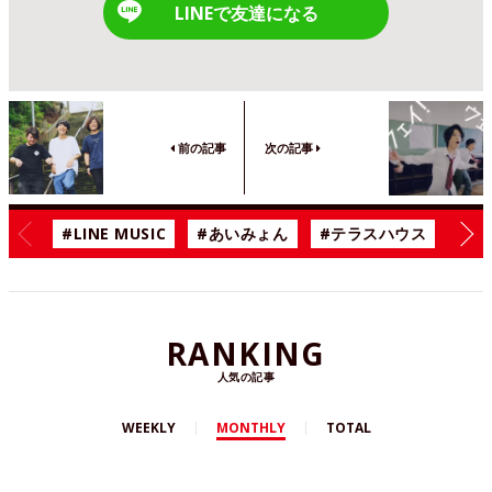
LINEで友達になる
前の記事
次の記事
#LINE MUSIC
#あいみょん
#テラスハウス
#漫
RANKING
人気の記事
WEEKLY
MONTHLY
TOTAL