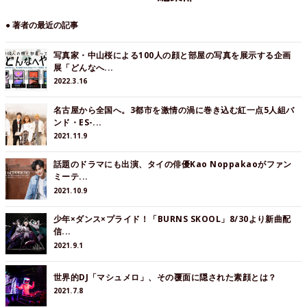
● 著者の最近の記事
写真家・中山桜による100人の顔と部屋の写真を展示する企画
展「どんなへ...
2022.3.16
名古屋から全国へ。3都市を激情の渦に巻き込む紅一点5人組バ
ンド・ES-...
2021.11.9
話題のドラマにも出演、タイの俳優Kao Noppakaoがファン
ミーテ...
2021.10.9
少年×ダンス×プライド！「BURNS SKOOL」8/30より新曲配
信...
2021.9.1
世界的DJ「マシュメロ」、その覆面に隠された素顔とは？
2021.7.8