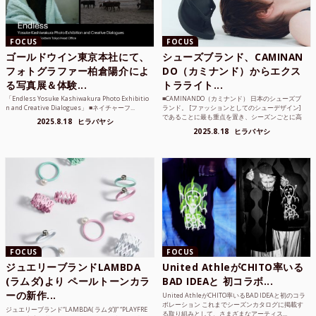
FOCUS
FOCUS
ゴールドウイン東京本社にて、
シューズブランド、CAMINAN
フォトグラファー柏倉陽介によ
DO（カミナンド）からエクス
る写真展＆体験...
トラライト...
「Endless Yosuke Kashiwakura Photo Exhibitio
■CAMINANDO（カミナンド） 日本のシューズブ
n and Creative Dialogues」 ■ネイチャーフ...
ランド。 [ファッションとしてのシューデザイン]
であることに最も重点を置き、シーズンごとに高
2025.8.18
ヒラバヤシ
品質な素...
2025.8.18
ヒラバヤシ
FOCUS
FOCUS
ジュエリーブランドLAMBDA
United AthleがCHITO率いる
(ラムダ)より ペールトーンカラ
BAD IDEAと 初コラボ...
ーの新作...
United AthleがCHITO率いるBAD IDEAと初のコラ
ボレーション これまでシーズンカタログに掲載す
ジュエリーブランド“LAMBDA( ラムダ))” “PLAYFRE
る取り組みとして、さまざまなアーティス...