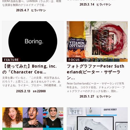
EDOM 自由を遊べ。 LAMBDA（ラムダ）は、有限
2025.3.14
ヒラバヤシ
な資源を無限のクリエイティブで追...
2025.4.7
ヒラバヤシ
FEATURE
FOCUS
【使ってみた】Boring, inc.
フォトグラファーPeter Suth
の「Character Cou...
erland(ピーター・サザーラ
ン...
文章を書いていると、「この文章、何文字あるん
だろう？」と思うこと、ありませんか？ いや、あ
Peter Sutherland(ピーター・サザーランド) 1976
りますよね。ライター、ブロガー、SNS運用者、エ
年生まれ。 コロラド在住。ドキュメンタリー・フ
ンジニア、学生...
2025.2.13
sn22000
ォトグラフィーのテクニックを使い、隠れ...
2025.1.27
ヒラバヤシ