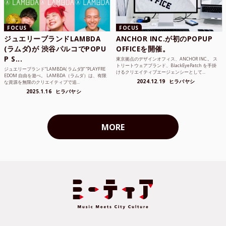
FOCUS
FOCUS
ジュエリーブランドLAMBDA
ANCHOR INC.が初のPOPUP
(ラムダ)が 渋谷パルコでPOPU
OFFICEを開催。
P S...
東京拠点のデザインオフィス、ANCHOR INC.。 ス
トリートウェアブランド、BlackEyePatch を手掛
ジュエリーブランド“LAMBDA( ラムダ))” “PLAYFRE
けるクリエイティブエージェンシーとして...
EDOM 自由を遊べ。 LAMBDA（ラムダ）は、有限
2024.12.19
ヒラバヤシ
な資源を無限のクリエイティブで追...
2025.1.16
ヒラバヤシ
MORE