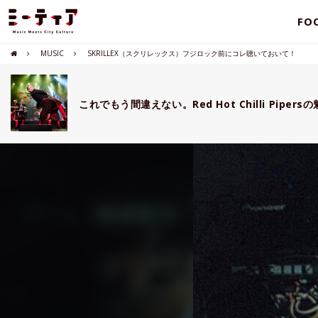
FO
MUSIC
SKRILLEX（スクリレックス）フジロック前にコレ聴いておいて！
これでもう間違えない。Red Hot Chilli Pipers