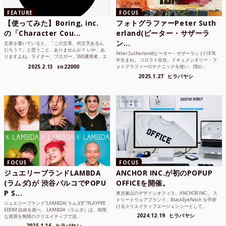
FEATURE
FOCUS
【使ってみた】Boring, inc.
フォトグラファーPeter Suth
の「Character Cou...
erland(ピーター・サザーラ
ン...
文章を書いていると、「この文章、何文字あるん
だろう？」と思うこと、ありませんか？ いや、あ
Peter Sutherland(ピーター・サザーランド) 1976
りますよね。ライター、ブロガー、SNS運用者、エ
年生まれ。 コロラド在住。ドキュメンタリー・フ
ンジニア、学生...
2025.2.13
sn22000
ォトグラフィーのテクニックを使い、隠れ...
2025.1.27
ヒラバヤシ
FOCUS
FOCUS
ジュエリーブランドLAMBDA
ANCHOR INC.が初のPOPUP
(ラムダ)が 渋谷パルコでPOPU
OFFICEを開催。
P S...
東京拠点のデザインオフィス、ANCHOR INC.。 ス
トリートウェアブランド、BlackEyePatch を手掛
ジュエリーブランド“LAMBDA( ラムダ))” “PLAYFRE
けるクリエイティブエージェンシーとして...
EDOM 自由を遊べ。 LAMBDA（ラムダ）は、有限
2024.12.19
ヒラバヤシ
な資源を無限のクリエイティブで追...
2025.1.16
ヒラバヤシ