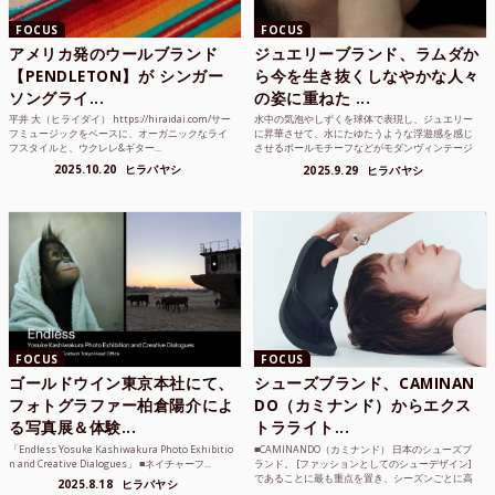
FOCUS
FOCUS
アメリカ発のウールブランド
ジュエリーブランド、ラムダか
【PENDLETON】が シンガー
ら今を生き抜くしなやかな人々
ソングライ...
の姿に重ねた ...
平井 大（ヒライダイ） https://hiraidai.com/サー
水中の気泡やしずくを球体で表現し、ジュエリー
フミュージックをベースに、オーガニックなライ
に昇華させて、水にたゆたうような浮遊感を感じ
フスタイルと、ウクレレ&ギター...
させるボールモチーフなどがモダンヴィンテージ
のような雰囲気も感じ...
2025.10.20
ヒラバヤシ
2025.9.29
ヒラバヤシ
FOCUS
FOCUS
ゴールドウイン東京本社にて、
シューズブランド、CAMINAN
フォトグラファー柏倉陽介によ
DO（カミナンド）からエクス
る写真展＆体験...
トラライト...
「Endless Yosuke Kashiwakura Photo Exhibitio
■CAMINANDO（カミナンド） 日本のシューズブ
n and Creative Dialogues」 ■ネイチャーフ...
ランド。 [ファッションとしてのシューデザイン]
であることに最も重点を置き、シーズンごとに高
2025.8.18
ヒラバヤシ
品質な素...