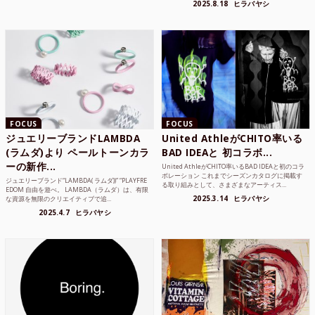
2025.8.18
ヒラバヤシ
FOCUS
FOCUS
ジュエリーブランドLAMBDA
United AthleがCHITO率いる
(ラムダ)より ペールトーンカラ
BAD IDEAと 初コラボ...
ーの新作...
United AthleがCHITO率いるBAD IDEAと初のコラ
ボレーション これまでシーズンカタログに掲載す
ジュエリーブランド“LAMBDA( ラムダ))” “PLAYFRE
る取り組みとして、さまざまなアーティス...
EDOM 自由を遊べ。 LAMBDA（ラムダ）は、有限
2025.3.14
ヒラバヤシ
な資源を無限のクリエイティブで追...
2025.4.7
ヒラバヤシ