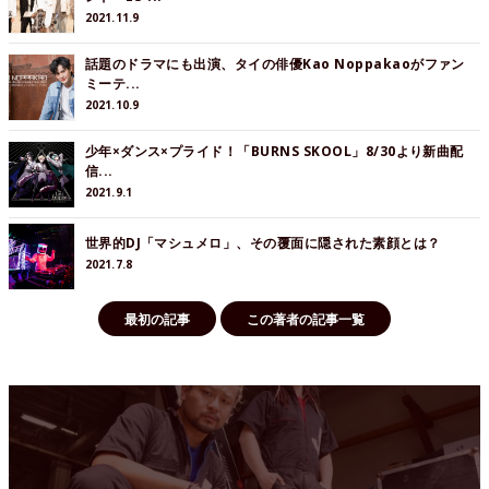
2021.11.9
話題のドラマにも出演、タイの俳優Kao Noppakaoがファン
ミーテ...
2021.10.9
少年×ダンス×プライド！「BURNS SKOOL」8/30より新曲配
信...
2021.9.1
世界的DJ「マシュメロ」、その覆面に隠された素顔とは？
2021.7.8
最初の記事
この著者の記事一覧