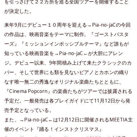
を引っさげて２２カ所を巡る全国ツアーを開催すること
が決定した。
来年9月にデビュー１０周年を迎える→Pia-no-jaCの今回
の作品は、映画音楽をテーマに制作。『ゴーストバスタ
ーズ』『ミッションインポッシブルテーマ』など誰もが
知っている映画音楽を→Pia-no-jaC←が大胆にアレン
ジ。デビュー以来、9年間積み上げて来たクラシックのカ
バー、そして世界にも類を見ないピアノとカホンの織り
なす唯一無二の秀逸なオリジナル楽曲たちとともに、
『Cinema Popcorn』の楽曲たちがツアーでは披露される
予定だ。一般発売は各プレイガイドにて11月12日から発
売予定となっている。
また、→Pia-no-jaC←は12月12日に開催されるMEETIA主
催のイベント『踊る！インストクリスマス』