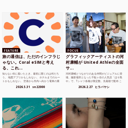
FEATURE
FOCUS
旅の通信は、ただのインフラじ
グラフィックアーティストの河
ゃない。Coral eSIMと考え
村康輔が United Athleの全面
る、これ...
サ...
知らない街に着いたとき、最初に開くのは何だろ
河村康輔とつながりのある仲間がビジュアルに登
う。 地図アプリかもしれない。 ホテルまでのルー
場。撮影場所となった千駄ヶ谷の人気店「ほそ島
トかもしれない。 空港から市内へ向かう電車の乗
や」で、Tシャツ各種が限定数、先着順で配布 こ
り方かもしれな...
れまでUnited...
2026.5.31
sn22000
2026.2.27
ヒラバヤシ