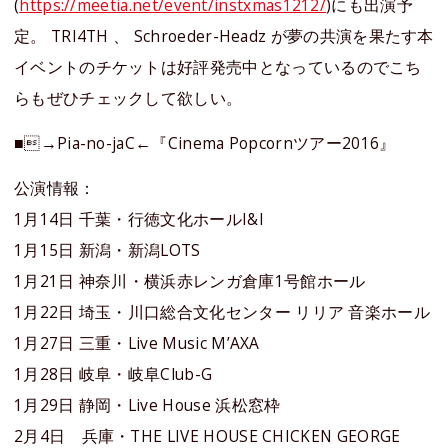
(
https://meetia.net/event/instxmas1212/
)にも出演予
定。 TRI4TH 、 Schroeder-Headz が夢の共演を果たす本
イベントのチケットは好評発売中となっているのでこち
らもぜひチェックして欲しい。
■→Pia-no-jaC←『Cinema Popcornツアー2016』
公演情報：
1月14日 千葉・行徳文化ホールI&I
1月15日 新潟・新潟LOTS
1月21日 神奈川・横浜赤レンガ倉庫1号館ホール
1月22日 埼玉・川口総合文化センター リリア 音楽ホール
1月27日 三重・Live Music M’AXA
1月28日 岐阜・岐阜Club-G
1月29日 静岡・Live House 浜松窓枠
2月4日 兵庫・THE LIVE HOUSE CHICKEN GEORGE