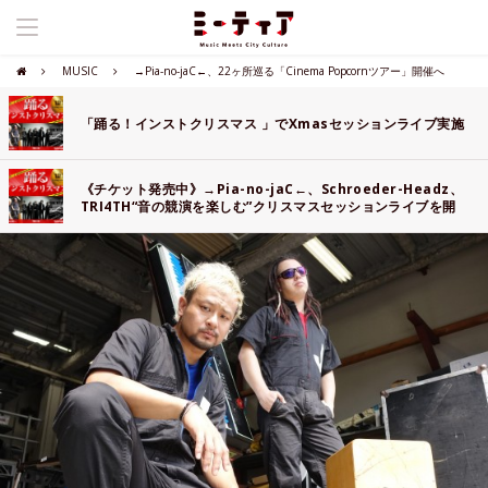
MUSIC
→Pia-no-jaC←、22ヶ所巡る「Cinema Popcornツアー」開催へ
「踊る！インストクリスマス 」でXmasセッションライブ実施
《チケット発売中》→Pia-no-jaC←、Schroeder-Headz、
TRI4TH“音の競演を楽しむ”クリスマスセッションライブを開
催!!!