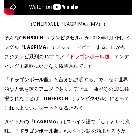
（ONEPIXCEL『LAGRIMA』MV））
そんな
ONEPIXCEL
（
ワンピクセル
）が2018年3月7日、シ
ングル『
LAGRIMA
』でメジャーデビューする。しかも、
フジテレビ系列のTVアニメ『
ドラゴンボール超
』エンデ
ィング主題歌にいきなり抜擢されて、だ。
『
ドラゴンボール超
』と言えば説明するまでもなく世界
的な人気を誇るアニメであり、デビュー曲がそのEDに抜
擢されたことは、
ONEPIXCEL
（
ワンピクセル
）にとって
これ以上ないスタートとなるだろう。
タイトルの『
LAGRIMA
』はスペイン語で「涙」という意
味。『
ドラゴンボール超
』×スペイン語の効果だろうか、