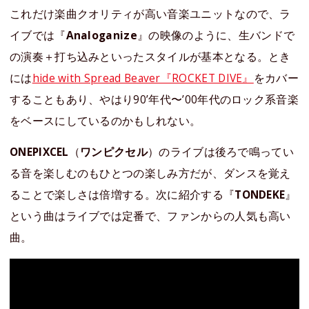
これだけ楽曲クオリティが高い音楽ユニットなので、ラ
イブでは『
Analoganize
』の映像のように、生バンドで
の演奏＋打ち込みといったスタイルが基本となる。とき
には
hide with Spread Beaver『ROCKET DIVE』
をカバー
することもあり、やはり90’年代〜’00年代のロック系音楽
をベースにしているのかもしれない。
ONEPIXCEL
（
ワンピクセル
）のライブは後ろで鳴ってい
る音を楽しむのもひとつの楽しみ方だが、ダンスを覚え
ることで楽しさは倍増する。次に紹介する『
TONDEKE
』
という曲はライブでは定番で、ファンからの人気も高い
曲。