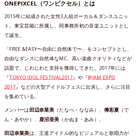
ONEPIXCEL（ワンピクセル）とは
2015年に結成された女性3人組ボーカル＆ダンスユニッ
ト。東宝芸能に所属し、同事務所初の音楽ユニットとし
て誕生。
「FREE &EASY〜自由に自然体で〜」をコンセプトとし、
自由なダンスに自然体なMC、高い楽曲クオリティなどが
話題で、じわじわと支持を獲得してきた。2017年には
『
TOKYO IDOL FESTIVAL2017
』や『
@JAM EXPO
2017
』などの大型アイドルフェスに出演し、さらに注目
を集めている。
メンバーは
田辺奈菜美
（たなべ・ななみ）、
傳彩夏
（で
ん・あやか）、
鹿沼亜美
（かぬま・あみ）。
田辺奈菜美
は、王道アイドル的なビジュアルと歌唱力が