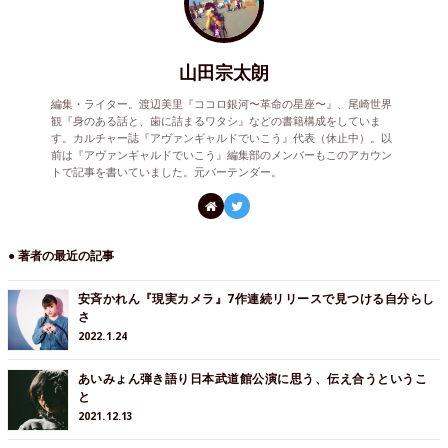
山田宗太朗
編集・ライター。渡辺美里『ココロ銀河〜革命の星座〜』、尾崎世界
観『身のある話と、歯に詰まるワタシ』などの書籍構成をしていま
す。カルチャー誌『アヴァンギャルドでいこう』代表（休止中）。以
前は『アヴァンギャルドでいこう』編集部のメンバーもこのアカウン
トで記事を書いていました。元バーテンダー。
● 著者の最近の記事
安斉かれん『現実カメラ』7作連続リリースで見つける自分らし
さ
2022.1.24
あいみょん弾き語り日本武道館公演に思う、伝え合うというこ
と
2021.12.13