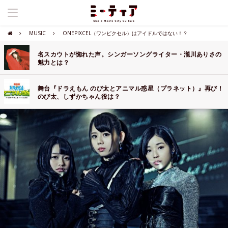
MUSIC
ONEPIXCEL（ワンピクセル）はアイドルではない！？
名スカウトが惚れた声。シンガーソングライター・瀧川ありさの
魅力とは？
舞台『ドラえもん のび太とアニマル惑星（プラネット）』再び！
のび太、しずかちゃん役は？