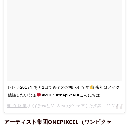
▷▷▷2017年あと2日で終了のお知らせです
来年はメイク
勉強したいなぁ
#2017 #onepixcel #こんにちは
鹿 沼 亜 美
さん(@ami_1212one)がシェアした投稿 –
12月 28, 2017 at 7:18午後 PST
アーティスト集団ONEPIXCEL（ワンピクセ