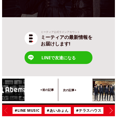
ミーティア公式ラインアカウント
ミーティアの最新情報を
お届けします!
LINEで友達になる
前の記事
次の記事
#LINE MUSIC
#あいみょん
#テラスハウス
#漫