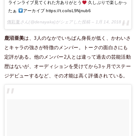
ラインライブ見てくれた方ありがとう
久しぶりで楽しかっ
たぁ
アーカイブ https://t.co/isL9Njnub6
傳彩夏
さん(@denayaka)がシェアした投稿 –
1月 14, 2018 at 12:57午前 PST
鹿沼亜美
は、3人のなかでいちばん身長が低く、かわいさ
とキャラの強さが特徴のメンバー。トークの面白さにも
定評がある。他のメンバー2人とは違って過去の芸能活動
歴はないが、オーディションを受けてから3ヶ月でステー
ジデビューするなど、その才能は高く評価されている。