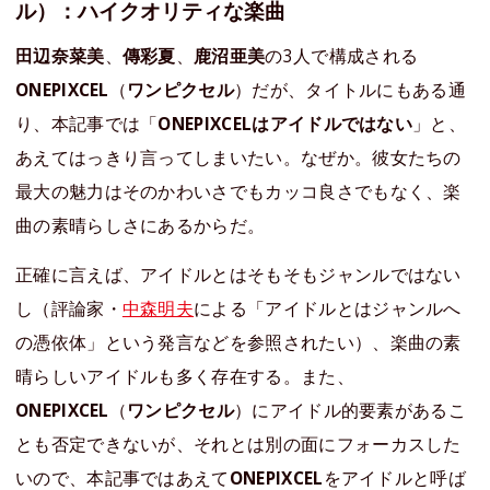
ル）：ハイクオリティな楽曲
田辺奈菜美
、
傳彩夏
、
鹿沼亜美
の3人で構成される
ONEPIXCEL
（
ワンピクセル
）だが、タイトルにもある通
り、本記事では「
ONEPIXCELはアイドルではない
」と、
あえてはっきり言ってしまいたい。なぜか。彼女たちの
最大の魅力はそのかわいさでもカッコ良さでもなく、楽
曲の素晴らしさにあるからだ。
正確に言えば、アイドルとはそもそもジャンルではない
し（評論家・
中森明夫
による「アイドルとはジャンルへ
の憑依体」という発言などを参照されたい）、楽曲の素
晴らしいアイドルも多く存在する。また、
ONEPIXCEL
（
ワンピクセル
）にアイドル的要素があるこ
とも否定できないが、それとは別の面にフォーカスした
いので、本記事ではあえて
ONEPIXCEL
をアイドルと呼ば