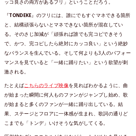
ッコ良さの両方があるフリ」ということだろう。
『
TONDEKE
』のフリには、誰にでもすぐマネできる箇所
と、結構頑張らないとマネできない箇所が混在してい
る。そのさじ加減が「頑張れば誰でも完コピできそう
で、かつ、完コピしたら絶対にカッコ良い」という絶妙
なバランスを生んでいる。そして何よりも3人のパフォー
マンスを見ていると「一緒に踊りたい」という欲望が刺
激される。
たとえば
こちらのライブ映像
を見ればわかるように、曲
が始まった瞬間に何人ものファンがジャンプし始め、歌
が始まると多くのファンが一緒に踊り出している。結
果、ステージとフロアに一体感が生まれ、歌詞の通りど
こまでも「トンデ」いけそうな気がしてくる。