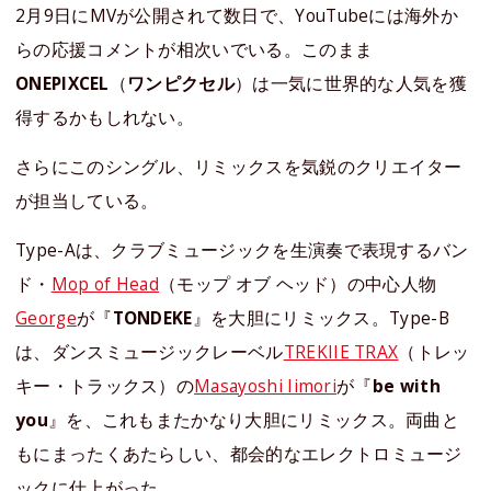
2月9日にMVが公開されて数日で、YouTubeには海外か
らの応援コメントが相次いでいる。このまま
ONEPIXCEL
（
ワンピクセル
）は一気に世界的な人気を獲
得するかもしれない。
さらにこのシングル、リミックスを気鋭のクリエイター
が担当している。
Type-Aは、クラブミュージックを生演奏で表現するバン
ド・
Mop of Head
（モップ オブ ヘッド）の中心人物
George
が『
TONDEKE
』を大胆にリミックス。Type-B
は、ダンスミュージックレーベル
TREKIIE TRAX
（トレッ
キー・トラックス）の
Masayoshi Iimori
が『
be with
you
』を、これもまたかなり大胆にリミックス。両曲と
もにまったくあたらしい、都会的なエレクトロミュージ
ックに仕上がった。