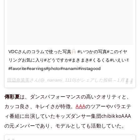
VDCさんのコラムで使った写真
#いつかの写真#このイヤ
リングお気に入り#どうですか#まきまき#くるくる#いえい✌︎
#favorite#earrings#photo#nanami#instagood
田辺奈菜美
さん(@_nanami_1110)がシェアした投稿 –
1月 17, 2018 at 2:26午前 PST
傳彩夏
は、ダンスパフォーマンスの高いクオリティと、
カッコ良さ、キレイさが特徴。
AAA
のツアーやバラエテ
ィ番組に出演していたキッズダンサー集団chibikkoAAA
の元メンバーであり、モデルとしても活動していた。