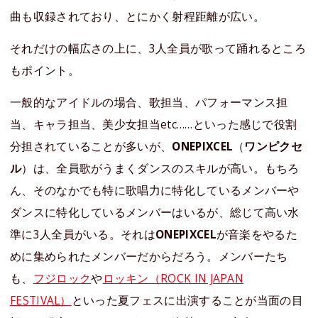
曲も収録されており、とにかく射程距離が広い。
それだけの幅広さの上に、3人全員が歌って踊れるところ
もポイント。
一般的なアイドルの場合、歌担当、パフォーマンス担
当、キャラ担当、美少女担当etc……といった感じで役割
分担されていることが多いが、
ONEPIXCEL
（
ワンピクセ
ル
）は、全員歌がうまくダンスのスキルが高い。もちろ
ん、そのなかでも特に歌唱力に特化しているメンバーや
ダンスに特化しているメンバーはいるが、総じて高い水
準に3人全員がいる。それは
ONEPIXCEL
が音楽をやるた
めに集められたメンバーだからだろう。メンバーたち
も、
フジロック
や
ロッキン（ROCK IN JAPAN
FESTIVAL）
といった夏フェスに出演することが当面の目