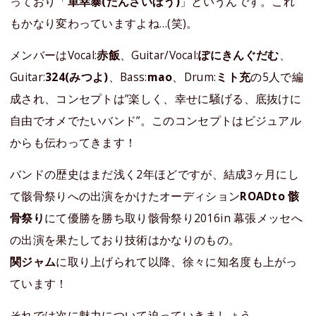
っており「
単幸暴(たんさいぼう)
」というんです。これ
もかなり変わっていますよね…(笑)。
メンバーはVocal:
赤飯
、Guitar/Vocal:
ぽにきんぐだむ
、
Guitar:
324(みつよ)
、Bass:
mao
、Drum:
ミト充
の5人で編
成され、コンセプトは”楽しく、幸せに騒げる、底抜けに
自由でオメでたいバンド”。このコンセプトはビジュアル
からも伝わってきます！
バンドの歴史はまだ浅く2年ほどですが、結成3ヶ月にし
て骸骨祭りへの出演をかけたオーディション
ROADto 骸
骨祭り
にて優勝を勝ち取り骸骨祭り2016in 幕張メッセへ
の出演を果たしており技術はかなりのもの。
関ジャム
に取り上げられて以降、徐々に知名度も上がっ
ています！
それでは次に魅力について迫っていきましょう。