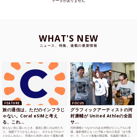
データがありません
WHAT'S NEW
ニュース、特集、連載の最新情報
FEATURE
FOCUS
旅の通信は、ただのインフラじ
グラフィックアーティストの河
ゃない。Coral eSIMと考え
村康輔が United Athleの全面
る、これ...
サ...
知らない街に着いたとき、最初に開くのは何だろ
河村康輔とつながりのある仲間がビジュアルに登
う。 地図アプリかもしれない。 ホテルまでのルー
場。撮影場所となった千駄ヶ谷の人気店「ほそ島
トかもしれない。 空港から市内へ向かう電車の乗
や」で、Tシャツ各種が限定数、先着順で配布 こ