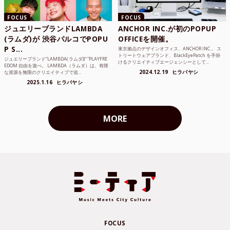
FOCUS
FOCUS
ジュエリーブランドLAMBDA
ANCHOR INC.が初のPOPUP
(ラムダ)が 渋谷パルコでPOPU
OFFICEを開催。
P S...
東京拠点のデザインオフィス、ANCHOR INC.。 ス
トリートウェアブランド、BlackEyePatch を手掛
ジュエリーブランド“LAMBDA( ラムダ))” “PLAYFRE
けるクリエイティブエージェンシーとして...
EDOM 自由を遊べ。 LAMBDA（ラムダ）は、有限
2024.12.19
ヒラバヤシ
な資源を無限のクリエイティブで追...
2025.1.16
ヒラバヤシ
MORE
FOCUS