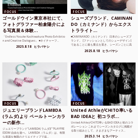
FOCUS
FOCUS
ゴールドウイン東京本社にて、
シューズブランド、CAMINAN
フォトグラファー柏倉陽介によ
DO（カミナンド）からエクス
る写真展＆体験...
トラライト...
「Endless Yosuke Kashiwakura Photo Exhibitio
■CAMINANDO（カミナンド） 日本のシューズブ
n and Creative Dialogues」 ■ネイチャーフ...
ランド。 [ファッションとしてのシューデザイン]
であることに最も重点を置き、シーズンごとに高
2025.8.18
ヒラバヤシ
品質な素...
2025.8.18
ヒラバヤシ
FOCUS
FOCUS
ジュエリーブランドLAMBDA
United AthleがCHITO率いる
(ラムダ)より ペールトーンカラ
BAD IDEAと 初コラボ...
ーの新作...
United AthleがCHITO率いるBAD IDEAと初のコラ
ボレーション これまでシーズンカタログに掲載す
ジュエリーブランド“LAMBDA( ラムダ))” “PLAYFRE
る取り組みとして、さまざまなアーティス...
EDOM 自由を遊べ。 LAMBDA（ラムダ）は、有限
2025.3.14
ヒラバヤシ
な資源を無限のクリエイティブで追...