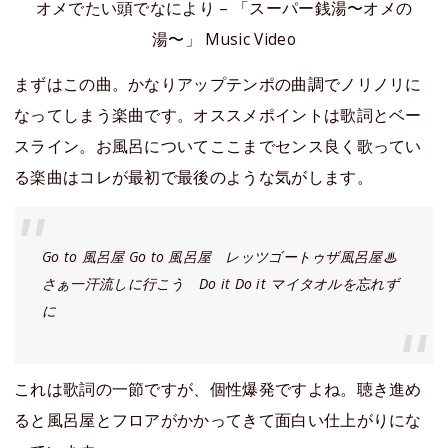
オメでたい頭でなにより – 「スーパー銭湯〜オメの
湯〜」 Music Video
まずはこの曲。かなりアップテンポの曲調でノリノリに
なってしまう楽曲です。オススメポイントは歌詞とベー
スライン。お風呂についてここまでセンス良く歌ってい
る楽曲はコレが最初で最後のような気がします。
Go to 風呂屋 Go to 風呂屋 レッツゴートゥザ風呂屋♨︎
さぁ一汗流しに行こう Do it Do it マイタオルを忘れず
に
これは歌詞の一節ですが、個性爆発ですよね。聴き進め
ると風呂屋とフロアがかかってきて面白い仕上がりにな