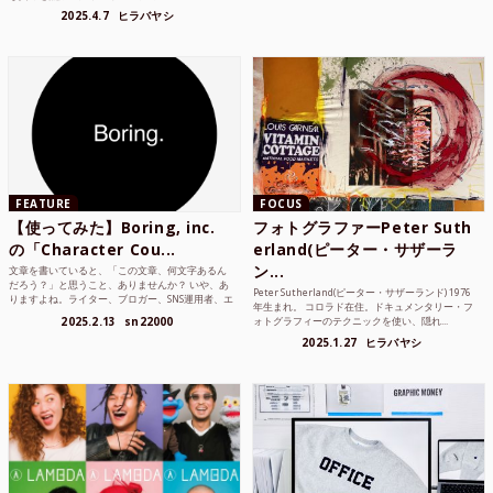
2025.4.7
ヒラバヤシ
FEATURE
FOCUS
【使ってみた】Boring, inc.
フォトグラファーPeter Suth
の「Character Cou...
erland(ピーター・サザーラ
ン...
文章を書いていると、「この文章、何文字あるん
だろう？」と思うこと、ありませんか？ いや、あ
Peter Sutherland(ピーター・サザーランド) 1976
りますよね。ライター、ブロガー、SNS運用者、エ
年生まれ。 コロラド在住。ドキュメンタリー・フ
ンジニア、学生...
2025.2.13
sn22000
ォトグラフィーのテクニックを使い、隠れ...
2025.1.27
ヒラバヤシ