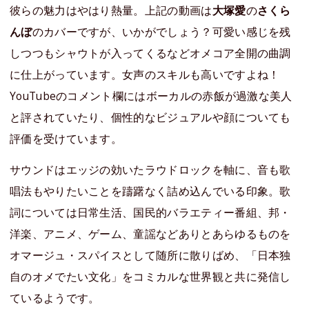
彼らの魅力はやはり熱量。上記の動画は
大塚愛
の
さくら
んぼ
のカバーですが、いかがでしょう？可愛い感じを残
しつつもシャウトが入ってくるなどオメコア全開の曲調
に仕上がっています。女声のスキルも高いですよね！
YouTubeのコメント欄にはボーカルの赤飯が過激な美人
と評されていたり、個性的なビジュアルや顔についても
評価を受けています。
サウンドはエッジの効いたラウドロックを軸に、音も歌
唱法もやりたいことを躊躇なく詰め込んでいる印象。歌
詞については日常生活、国民的バラエティー番組、邦・
洋楽、アニメ、ゲーム、童謡などありとあらゆるものを
オマージュ・スパイスとして随所に散りばめ、「日本独
自のオメでたい文化」をコミカルな世界観と共に発信し
ているようです。