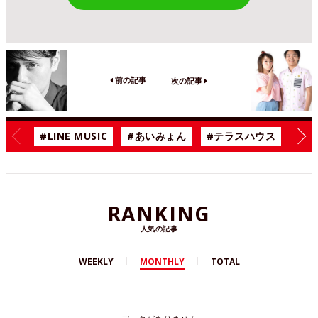
前の記事
次の記事
#LINE MUSIC
#あいみょん
#テラスハウス
#漫
RANKING
人気の記事
WEEKLY
MONTHLY
TOTAL