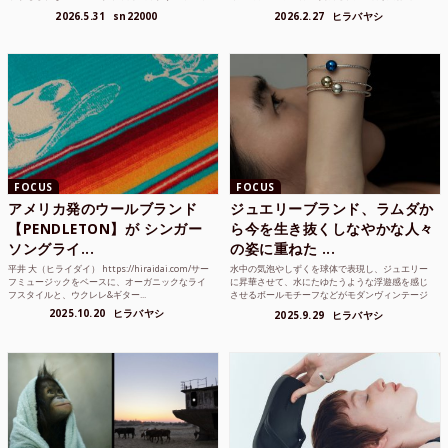
り方かもしれな...
れまでUnited...
2026.5.31
sn22000
2026.2.27
ヒラバヤシ
FOCUS
FOCUS
アメリカ発のウールブランド
ジュエリーブランド、ラムダか
【PENDLETON】が シンガー
ら今を生き抜くしなやかな人々
ソングライ...
の姿に重ねた ...
平井 大（ヒライダイ） https://hiraidai.com/サー
水中の気泡やしずくを球体で表現し、ジュエリー
フミュージックをベースに、オーガニックなライ
に昇華させて、水にたゆたうような浮遊感を感じ
フスタイルと、ウクレレ&ギター...
させるボールモチーフなどがモダンヴィンテージ
のような雰囲気も感じ...
2025.10.20
ヒラバヤシ
2025.9.29
ヒラバヤシ