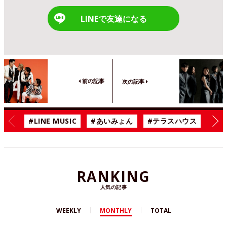
LINEで友達になる
前の記事
次の記事
#LINE MUSIC
#あいみょん
#テラスハウス
#漫
RANKING
人気の記事
WEEKLY
MONTHLY
TOTAL