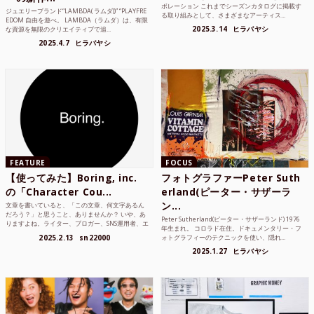
ボレーション これまでシーズンカタログに掲載す
ジュエリーブランド“LAMBDA( ラムダ))” “PLAYFRE
る取り組みとして、さまざまなアーティス...
EDOM 自由を遊べ。 LAMBDA（ラムダ）は、有限
2025.3.14
ヒラバヤシ
な資源を無限のクリエイティブで追...
2025.4.7
ヒラバヤシ
FEATURE
FOCUS
【使ってみた】Boring, inc.
フォトグラファーPeter Suth
の「Character Cou...
erland(ピーター・サザーラ
ン...
文章を書いていると、「この文章、何文字あるん
だろう？」と思うこと、ありませんか？ いや、あ
Peter Sutherland(ピーター・サザーランド) 1976
りますよね。ライター、ブロガー、SNS運用者、エ
年生まれ。 コロラド在住。ドキュメンタリー・フ
ンジニア、学生...
2025.2.13
sn22000
ォトグラフィーのテクニックを使い、隠れ...
2025.1.27
ヒラバヤシ