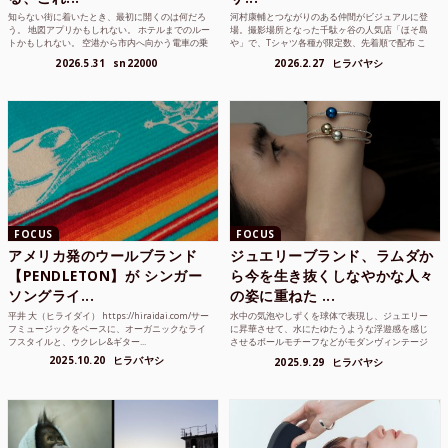
知らない街に着いたとき、最初に開くのは何だろ
河村康輔とつながりのある仲間がビジュアルに登
う。 地図アプリかもしれない。 ホテルまでのルー
場。撮影場所となった千駄ヶ谷の人気店「ほそ島
トかもしれない。 空港から市内へ向かう電車の乗
や」で、Tシャツ各種が限定数、先着順で配布 こ
り方かもしれな...
れまでUnited...
2026.5.31
sn22000
2026.2.27
ヒラバヤシ
FOCUS
FOCUS
アメリカ発のウールブランド
ジュエリーブランド、ラムダか
【PENDLETON】が シンガー
ら今を生き抜くしなやかな人々
ソングライ...
の姿に重ねた ...
平井 大（ヒライダイ） https://hiraidai.com/サー
水中の気泡やしずくを球体で表現し、ジュエリー
フミュージックをベースに、オーガニックなライ
に昇華させて、水にたゆたうような浮遊感を感じ
フスタイルと、ウクレレ&ギター...
させるボールモチーフなどがモダンヴィンテージ
のような雰囲気も感じ...
2025.10.20
ヒラバヤシ
2025.9.29
ヒラバヤシ