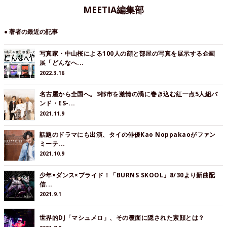
MEETIA編集部
● 著者の最近の記事
写真家・中山桜による100人の顔と部屋の写真を展示する企画
展「どんなへ...
2022.3.16
名古屋から全国へ。3都市を激情の渦に巻き込む紅一点5人組バ
ンド・ES-...
2021.11.9
話題のドラマにも出演、タイの俳優Kao Noppakaoがファン
ミーテ...
2021.10.9
少年×ダンス×プライド！「BURNS SKOOL」8/30より新曲配
信...
2021.9.1
世界的DJ「マシュメロ」、その覆面に隠された素顔とは？