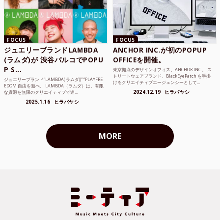
FOCUS
FOCUS
ジュエリーブランドLAMBDA
ANCHOR INC.が初のPOPUP
(ラムダ)が 渋谷パルコでPOPU
OFFICEを開催。
P S...
東京拠点のデザインオフィス、ANCHOR INC.。 ス
トリートウェアブランド、BlackEyePatch を手掛
ジュエリーブランド“LAMBDA( ラムダ))” “PLAYFRE
けるクリエイティブエージェンシーとして...
EDOM 自由を遊べ。 LAMBDA（ラムダ）は、有限
2024.12.19
ヒラバヤシ
な資源を無限のクリエイティブで追...
2025.1.16
ヒラバヤシ
MORE