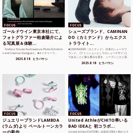
FOCUS
FOCUS
ゴールドウイン東京本社にて、
シューズブランド、CAMINAN
フォトグラファー柏倉陽介によ
DO（カミナンド）からエクス
る写真展＆体験...
トラライト...
「Endless Yosuke Kashiwakura Photo Exhibitio
■CAMINANDO（カミナンド） 日本のシューズブ
n and Creative Dialogues」 ■ネイチャーフ...
ランド。 [ファッションとしてのシューデザイン]
であることに最も重点を置き、シーズンごとに高
2025.8.18
ヒラバヤシ
品質な素...
2025.8.18
ヒラバヤシ
FOCUS
FOCUS
ジュエリーブランドLAMBDA
United AthleがCHITO率いる
(ラムダ)より ペールトーンカラ
BAD IDEAと 初コラボ...
ーの新作...
United AthleがCHITO率いるBAD IDEAと初のコラ