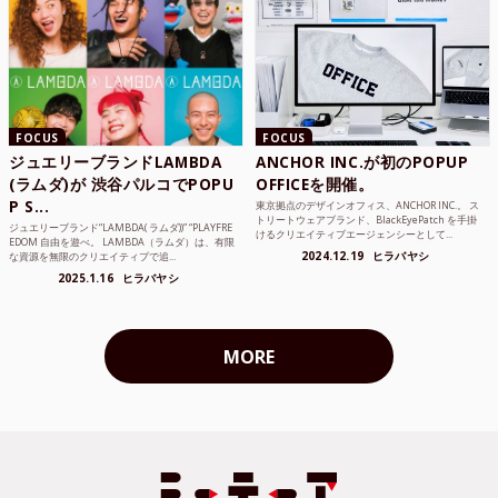
FOCUS
FOCUS
ジュエリーブランドLAMBDA
ANCHOR INC.が初のPOPUP
(ラムダ)が 渋谷パルコでPOPU
OFFICEを開催。
P S...
東京拠点のデザインオフィス、ANCHOR INC.。 ス
トリートウェアブランド、BlackEyePatch を手掛
ジュエリーブランド“LAMBDA( ラムダ))” “PLAYFRE
けるクリエイティブエージェンシーとして...
EDOM 自由を遊べ。 LAMBDA（ラムダ）は、有限
2024.12.19
ヒラバヤシ
な資源を無限のクリエイティブで追...
2025.1.16
ヒラバヤシ
MORE