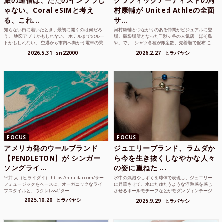
旅の通信は、ただのインフラじ
グラフィックアーティストの河
ゃない。Coral eSIMと考え
村康輔が United Athleの全面
る、これ...
サ...
知らない街に着いたとき、最初に開くのは何だろ
河村康輔とつながりのある仲間がビジュアルに登
う。 地図アプリかもしれない。 ホテルまでのルー
場。撮影場所となった千駄ヶ谷の人気店「ほそ島
トかもしれない。 空港から市内へ向かう電車の乗
や」で、Tシャツ各種が限定数、先着順で配布 こ
り方かもしれな...
れまでUnited...
2026.5.31
sn22000
2026.2.27
ヒラバヤシ
FOCUS
FOCUS
アメリカ発のウールブランド
ジュエリーブランド、ラムダか
【PENDLETON】が シンガー
ら今を生き抜くしなやかな人々
ソングライ...
の姿に重ねた ...
平井 大（ヒライダイ） https://hiraidai.com/サー
水中の気泡やしずくを球体で表現し、ジュエリー
フミュージックをベースに、オーガニックなライ
に昇華させて、水にたゆたうような浮遊感を感じ
フスタイルと、ウクレレ&ギター...
させるボールモチーフなどがモダンヴィンテージ
のような雰囲気も感じ...
2025.10.20
ヒラバヤシ
2025.9.29
ヒラバヤシ