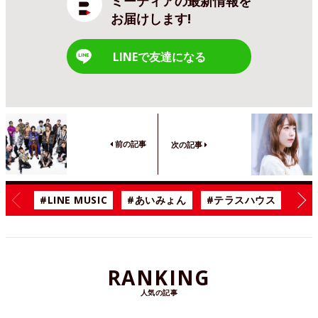
ミーティアの最新情報を
お届けします!
LINEで友達になる
前の記事
次の記事
#LINE MUSIC
#あいみょん
#テラスハウス
#漫
RANKING
人気の記事