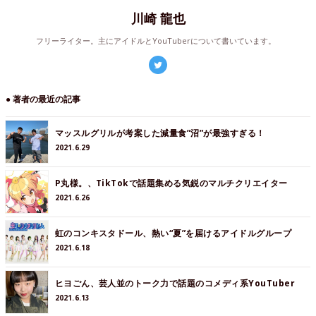
川崎 龍也
フリーライター。主にアイドルとYouTuberについて書いています。
● 著者の最近の記事
マッスルグリルが考案した減量食”沼”が最強すぎる！
2021.6.29
P丸様。、TikTokで話題集める気鋭のマルチクリエイター
2021.6.26
虹のコンキスタドール、熱い“夏”を届けるアイドルグループ
2021.6.18
ヒヨごん、芸人並のトーク力で話題のコメディ系YouTuber
2021.6.13