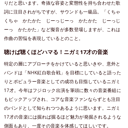
りだと思います。奇抜な容姿と変態性を持ち合わせた歌
詞に注目されがちですが、サウンドも一級品。「くちゃ
くちゃ かたかた じーっじーっ かたかた じーっじ
ーっ かたかた」など擬音が多数登場しますが、これは
作曲の苦悩を表現しているとのこと。
聴けば聴くほどハマる！ニガミ17才の音楽
特定の層にアプローチをかけていると思いきや、意外と
バンドは「NHK紅白歌合戦」を目標にしていると語った
りとポピュラー音楽としての成功も目指しているニガミ
17才。今年はフジロック出演を筆頭に数々の音楽番組に
もピックアップされ、コアな音楽ファンならずとも注目
のバンドとして知られつつあるように思います。ニガミ
17才の音楽には掘れば掘るほど魅力が発掘されるような
側面もあり、一度その音楽を体感してほしいです。