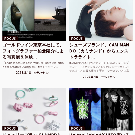
FOCUS
FOCUS
ゴールドウイン東京本社にて、
シューズブランド、CAMINAN
フォトグラファー柏倉陽介によ
DO（カミナンド）からエクス
る写真展＆体験...
トラライト...
「Endless Yosuke Kashiwakura Photo Exhibitio
■CAMINANDO（カミナンド） 日本のシューズブ
n and Creative Dialogues」 ■ネイチャーフ...
ランド。 [ファッションとしてのシューデザイン]
であることに最も重点を置き、シーズンごとに高
2025.8.18
ヒラバヤシ
品質な素...
2025.8.18
ヒラバヤシ
FOCUS
FOCUS
ジュエリーブランドLAMBDA
United AthleがCHITO率いる