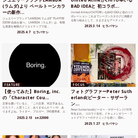
(ラムダ)より ペールトーンカラ
BAD IDEAと 初コラボ...
ーの新作...
United AthleがCHITO率いるBAD IDEAと初のコラ
ボレーション これまでシーズンカタログに掲載す
ジュエリーブランド“LAMBDA( ラムダ))” “PLAYFRE
る取り組みとして、さまざまなアーティス...
EDOM 自由を遊べ。 LAMBDA（ラムダ）は、有限
2025.3.14
ヒラバヤシ
な資源を無限のクリエイティブで追...
2025.4.7
ヒラバヤシ
FEATURE
FOCUS
【使ってみた】Boring, inc.
フォトグラファーPeter Suth
の「Character Cou...
erland(ピーター・サザーラ
ン...
文章を書いていると、「この文章、何文字あるん
だろう？」と思うこと、ありませんか？ いや、あ
Peter Sutherland(ピーター・サザーランド) 1976
りますよね。ライター、ブロガー、SNS運用者、エ
年生まれ。 コロラド在住。ドキュメンタリー・フ
ンジニア、学生...
2025.2.13
sn22000
ォトグラフィーのテクニックを使い、隠れ...
2025.1.27
ヒラバヤシ